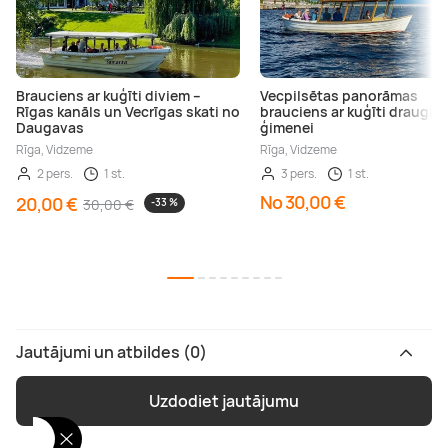
Brauciens ar kuģīti diviem –
Vecpilsētas panorāmas
Rīgas kanāls un Vecrīgas skati no
brauciens ar kuģīti draugie
Daugavas
ģimenei
Rīga, Vidzeme
Rīga, Vidzeme
2 pers.
1 st.
3 pers.
1 st.
No 30,00 €
20,00 €
30,00 €
-33 %
Jautājumi un atbildes (0)
Uzdodiet jautājumu