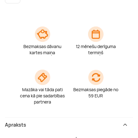
Bezmaksas dāvanu
12 mēnešu derīguma
kartes maiņa
termiņš
Mazāka vai tāda pati
Bezmaksas piegāde no
cena kā pie sadarbības
59 EUR
partnera
Apraksts