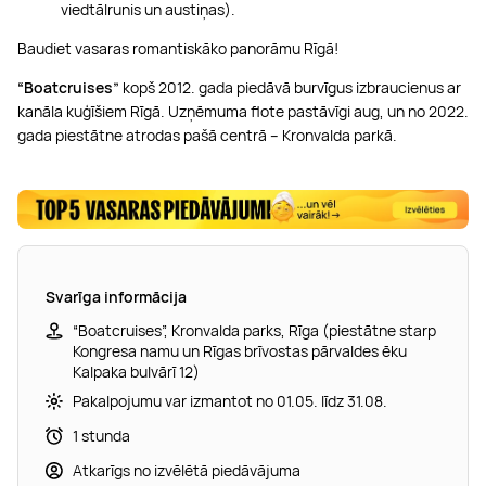
viedtālrunis un austiņas).
Baudiet vasaras romantiskāko panorāmu Rīgā!
“Boatcruises”
kopš 2012. gada piedāvā burvīgus izbraucienus ar
kanāla kuģīšiem Rīgā. Uzņēmuma flote pastāvīgi aug, un no 2022.
gada piestātne atrodas pašā centrā – Kronvalda parkā.
Svarīga informācija
“Boatcruises”, Kronvalda parks, Rīga (piestātne starp
Kongresa namu un Rīgas brīvostas pārvaldes ēku
Kalpaka bulvārī 12)
Pakalpojumu var izmantot no 01.05. līdz 31.08.
1 stunda
Atkarīgs no izvēlētā piedāvājuma