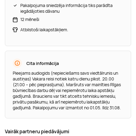
Pakalpojuma sniedzēja informācija tiks parādīta
iegādājoties dāvanu
12 mēneši
Atbilstoši laikapstākļiem.
Cita informācija
Pieejams audiogids (nepieciešams savs viedtālrunis un
austiņas) Vakara reisi notiek katru dienu plkst. 20.00
(21.00 – pēc pieprasījuma). Maršruts var mainīties Rīgas
būvniecības darbu dēļ vai nepiemērotu laika apstākļu
gadījumā. Brauciens var tikt atcelts tehnisku iemeslu,
privātu pasākumu, kā arī nepiemērotu laikapstākļu
gadījumā. Pakalpojumu var izmantot no 01.05. līdz 31.08.
Vairāk partneru piedāvājumi