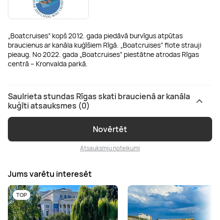
„Boatcruises” kopš 2012. gada piedāvā burvīgus atpūtas
braucienus ar kanāla kuģīšiem Rīgā. „Boatcruises” flote strauji
pieaug. No 2022. gada „Boatcruises” piestātne atrodas Rīgas
centrā – Kronvalda parkā.
Saulrieta stundas Rīgas skati braucienā ar kanāla
kuģīti atsauksmes (0)
Novērtēt
Atsauksmju noteikumi
Jums varētu interesēt
TOP