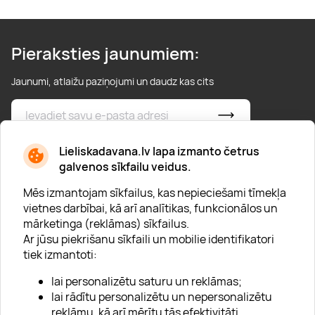
Pieraksties jaunumiem:
Jaunumi, atlaižu paziņojumi un daudz kas cits
* Esmu iepazinies/usies ar
privātuma politiku
Lieliskadavana.lv lapa izmanto četrus
galvenos sīkfailu veidus.
Mēs izmantojam sīkfailus, kas nepieciešami tīmekļa
vietnes darbībai, kā arī analītikas, funkcionālos un
mārketinga (reklāmas) sīkfailus.
Ar jūsu piekrišanu sīkfaili un mobilie identifikatori
Par "Lieliska dāvana"
tiek izmantoti:
Karjera
lai personalizētu saturu un reklāmas;
Blogs
lai rādītu personalizētu un nepersonalizētu
reklāmu, kā arī mērītu tās efektivitāti