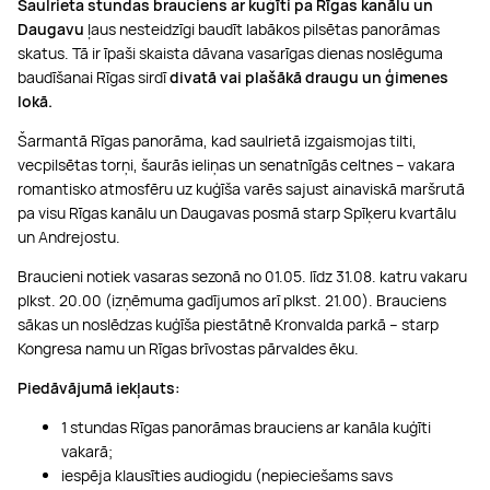
Saulrieta stundas brauciens ar kuģīti pa Rīgas kanālu un
Daugavu
ļaus nesteidzīgi baudīt labākos pilsētas panorāmas
skatus. Tā ir īpaši skaista dāvana vasarīgas dienas noslēguma
baudīšanai Rīgas sirdī
divatā vai plašākā draugu un ģimenes
lokā.
Šarmantā Rīgas panorāma, kad saulrietā izgaismojas tilti,
vecpilsētas torņi, šaurās ieliņas un senatnīgās celtnes – vakara
romantisko atmosfēru uz kuģīša varēs sajust ainaviskā maršrutā
pa visu Rīgas kanālu un Daugavas posmā starp Spīķeru kvartālu
un Andrejostu.
Braucieni notiek vasaras sezonā no 01.05. līdz 31.08. katru vakaru
plkst. 20.00 (izņēmuma gadījumos arī plkst. 21.00). Brauciens
sākas un noslēdzas kuģīša piestātnē Kronvalda parkā – starp
Kongresa namu un Rīgas brīvostas pārvaldes ēku.
Piedāvājumā iekļauts:
1 stundas Rīgas panorāmas brauciens ar kanāla kuģīti
vakarā;
iespēja klausīties audiogidu (nepieciešams savs