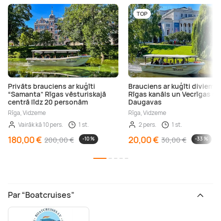
TOP
Privāts brauciens ar kuģīti
Brauciens ar kuģīti diviem –
“Samanta” Rīgas vēsturiskajā
Rīgas kanāls un Vecrīgas sk
centrā līdz 20 personām
Daugavas
Rīga, Vidzeme
Rīga, Vidzeme
Vairāk kā 10 pers.
1 st.
2 pers.
1 st.
180,00 €
20,00 €
200,00 €
-10 %
30,00 €
-33 %
Par “Boatcruises”