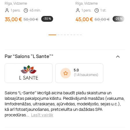
Rīga, Vidzeme
Rīga, Vidzeme
1 pers.
45 min.
1 pers.
1 st.
35,00 €
45,00 €
50,00 €
-30 %
60,00 €
-25 %
Par “Salons "L Sante"”
5.0
(
1 Atsauksmes
)
Salons “L-Sante” Vecrīgā aicina baudīt plašu skaistuma un
labsajūtas pakalpojuma klāstu. Piedāvājumā masāžas (vakuuma,
limfodrenāžas, ultraskaņas, ajūrvēdas, modelējošo, sejas u.c.),
kā arī fotoatjaunošanas, pretcelulīta un dažādas SPA
procedūras
...
Lasīt vairāk