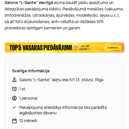
Salons “L-Sante” Vecrīgā
aicina baudīt plašu skaistuma un
labsajūtas pakalpojuma klāstu. Piedāvājumā masāžas (vakuuma,
limfodrenāžas, ultraskaņas, ājurvēdas, modelējošo, sejas u.c.),
kā arī foto atjaunošanas, anti-celulīta un dažādas SPA
procedūras laimīgam ķermenim un garam.
Svarīga informācija
Salons “L-Sante”, Vaļņu iela 5/1 (3. stāvs), Rīga
1 st.
1 personai
Pakalpojuma sniedzēja informācija tiks parādīta
iegādājoties dāvanu
12 mēneši