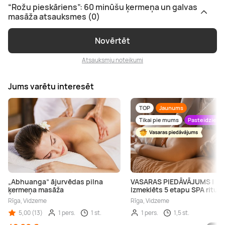
“Rožu pieskāriens”: 60 minūšu ķermeņa un galvas
masāža atsauksmes (0)
Novērtēt
Atsauksmju noteikumi
Jums varētu interesēt
TOP
Jaunums
Tikai pie mums
Pasteidzies!
„Abhuanga” ājurvēdas pilna
VASARAS PIEDĀVĀJUMS |
ķermeņa masāža
Izmeklēts 5 etapu SPA rituāl
Rīga, Vidzeme
Rīga, Vidzeme
5,00 (13)
1 pers.
1 st.
1 pers.
1,5 st.