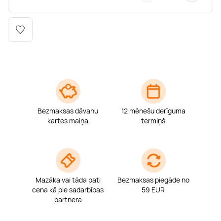
Boulderings
Citas ūdens izklaides
Mūzikas nodarbības
Tetovēšanas salons
Kērlings
Vindsērfings
Deju nodarbības
Deguna un Nabas pīrsings
Kikbokss
Kaitbords
Ausu caurduršana
Piedzīvojumu parki
Procedūras vīriešiem
Bezmaksas dāvanu
12 mēnešu derīguma
kartes maiņa
termiņš
Mazāka vai tāda pati
Bezmaksas piegāde no
cena kā pie sadarbības
59 EUR
partnera