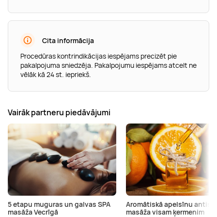
Cita informācija
Procedūras kontrindikācijas iespējams precizēt pie
pakalpojuma sniedzēja. Pakalpojumu iespējams atcelt ne
vēlāk kā 24 st. iepriekš.
Vairāk partneru piedāvājumi
5 etapu muguras un galvas SPA
Aromātiskā apelsīnu antist
masāža Vecrīgā
masāža visam ķermenim