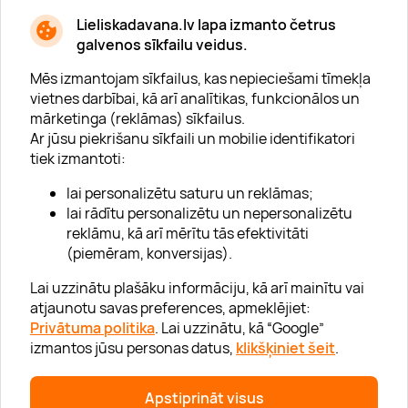
* Esmu iepazinies/usies ar
privātuma politiku
Lieliskadavana.lv lapa izmanto četrus
galvenos sīkfailu veidus.
Mēs izmantojam sīkfailus, kas nepieciešami tīmekļa
vietnes darbībai, kā arī analītikas, funkcionālos un
mārketinga (reklāmas) sīkfailus.
Ar jūsu piekrišanu sīkfaili un mobilie identifikatori
Par "Lieliska dāvana"
tiek izmantoti:
Karjera
lai personalizētu saturu un reklāmas;
Blogs
lai rādītu personalizētu un nepersonalizētu
reklāmu, kā arī mērītu tās efektivitāti
Uzņēmumiem
(piemēram, konversijas).
Lojalitātes klubs 💸
Lai uzzinātu plašāku informāciju, kā arī mainītu vai
atjaunotu savas preferences, apmeklējiet:
Privātuma politika
. Lai uzzinātu, kā “Google”
Palīdzība
izmantos jūsu personas datus,
klikšķiniet šeit
.
“GERA DOVANA” GRUPA
Apstiprināt visus