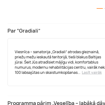
Par “Gradiali”
Viesnīca – sanatorija „Gradiali” atrodas gleznainā,
priežu mežu ieskautā teritorijā, tieši blakus Baltijas
jūrai. Šeit Jūs atradīsiet mājīgu vidi, komfortablus
numurus, modernu rehabilitācijas centru, vairāk nek
100 labsajūtas un skaistumkopšanas
...
Lasīt vairāk
Programma pārim „Veselība – labākā dā