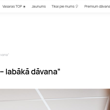
Vasaras TOP ☀️
Jaunums
Tikai pie mums 🎈
Premium dāvan
āvana”
– labākā dāvana”