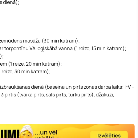
s dienā);
 zemūdens masāža (30 min katram);
r terpentīnu VAI ogļskābā vanna (1 reize, 15 min katram);
m);
iem (1 reize, 20 min katram);
1 reize, 30 min katram);
izbraukšanas dienā (baseina un pirts zonas darba laiks: I-V –
 pirtis (tvaika pirts, sāls pirts, turku pirts), džakuzi,