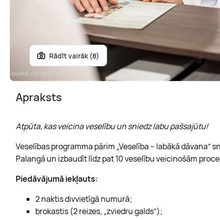
Rādīt vairāk (8)
Apraksts
Atpūta, kas veicina veselību un sniedz labu pašsajūtu!
Veselības programma pārim „Veselība – labākā dāvana” snie
Palangā un izbaudīt līdz pat 10 veselību veicinošām proc
Piedāvājumā iekļauts:
2 naktis divvietīgā numurā;
brokastis (2 reizes, „zviedru galds”);