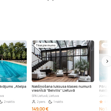
Tikai pie mums
TOP
āvājums „Atelpa
Nakšņošana luksusa klases numurā
Pāru at
viesnīcā “Belvilis” Lietuvā
nakšņo
uva
SPA Lietuvā, Lietuva
Jūrmala,
2 naktis
2 pers.
1 nakts
4,90 
149,00 €
No 14