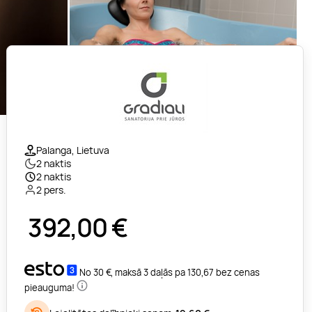
Palanga, Lietuva
2 naktis
2 naktis
2 pers.
392,00
€
No 30 €, maksā 3 daļās pa 130,67 bez cenas
pieauguma!