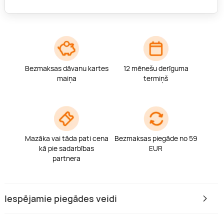
Bezmaksas dāvanu kartes
12 mēnešu derīguma
maiņa
termiņš
Mazāka vai tāda pati cena
Bezmaksas piegāde no 59
kā pie sadarbības
EUR
partnera
Iespējamie piegādes veidi