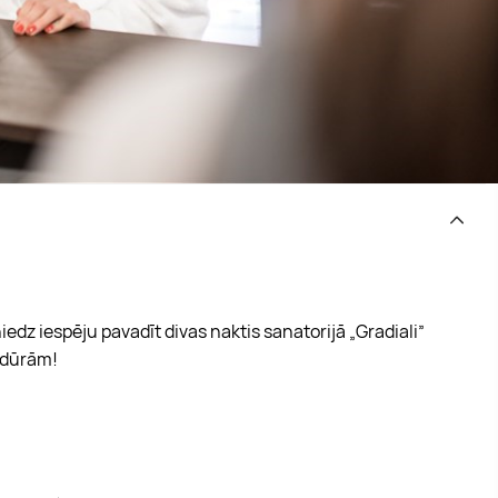
dz iespēju pavadīt divas naktis sanatorijā „Gradiali”
edūrām!