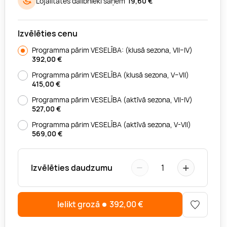
Lojalitātes dalībnieki saņem
19,60 €
Izvēlēties cenu
Programma pārim VESELĪBA: (klusā sezona, VII–IV)
392,00
€
Programma pārim VESELĪBA (klusā sezona, V–VII)
415,00
€
Programma pārim VESELĪBA (aktīvā sezona, VII-IV)
527,00
€
Programma pārim VESELĪBA (aktīvā sezona, V-VII)
569,00
€
−
+
Izvēlēties daudzumu
1
Ielikt grozā
392,00
€