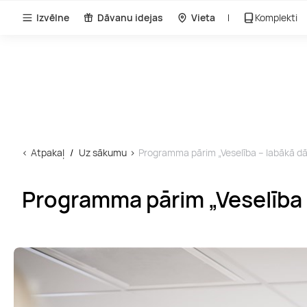
Izvēlne
Dāvanu idejas
Vieta
Komplekti
Atpakaļ
Uz sākumu
Programma pārim „Veselība – labākā d
Programma pārim „Veselība 