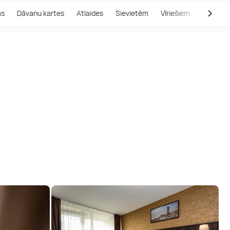
as
Dāvanu kartes
Atlaides
Sievietēm
Vīriešiem
Outlet