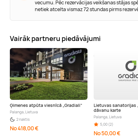
vecumu. Pēc rezervācijas veikšanas stājas spē
netiek atcelta vismaz 72 stundas pirms rezervē
Vairāk partneru piedāvājumi
Ģimenes atpūta viesnīcā „Gradiali”
Lietuvas sanatorijas 
dāvanu karte
Palanga, Lietuva
Palanga, Lietuva
2 naktis
5,00 (2)
No 418,00 €
No 50,00 €