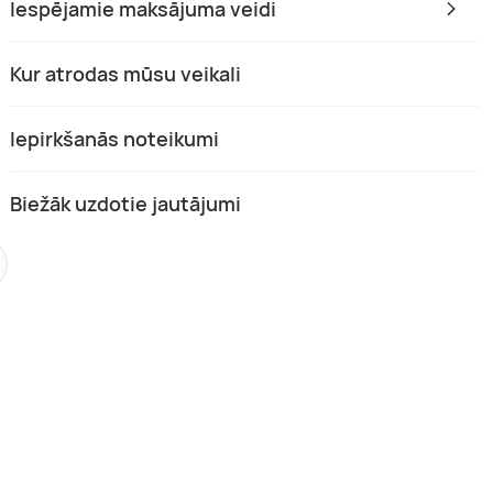
Iespējamie maksājuma veidi
Kur atrodas mūsu veikali
Iepirkšanās noteikumi
Biežāk uzdotie jautājumi
as diena sanatorijā „Gradiali”
Diena sev ar SPA atpūtu sanatori
“Gradiali” Palangā
 Lietuva
Palanga, Lietuva
s.
Visa diena
1 pers.
Visa diena
,00 €
78,00 €