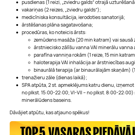
pusdienas (1 reizi, „zviedru galds” otrajā uzturēšanā
vakariņas (2 reizes, „zviedru galds”);
medicīniska konsultācija, ierodoties sanatorijā;
ārstēšanas plāna sagatavošana;
procedūras, ko noteicis ārsts:
zemūdens masāža (20 min katram) vai sausā
ārstniecisko zālīšu vanna VAI minerālu vanna a
parafīna vanniņa rokām (1 reize, 15 min katra
haloterapija VAI inhalācija ar ārstniecības aug
binaurālā terapija (ar binaurālajām skaņām) (
trenažieru zāle (dienas laikā);
SPA atpūta, 2 st. apmeklējums katru dienu, izņemot 
no plkst. 15:00-22:00; VI-VII – no plkst. 8:00-22:00): 3
minerālūdens baseins.
Dāvājiet atpūtu, kas atjauno spēkus!