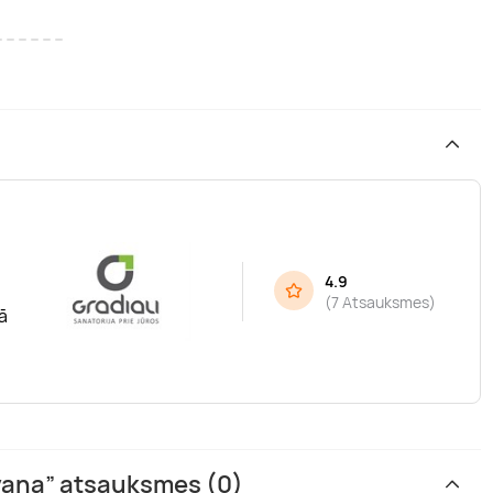
4.9
(
7 Atsauksmes
)
ā
vana” atsauksmes (0)