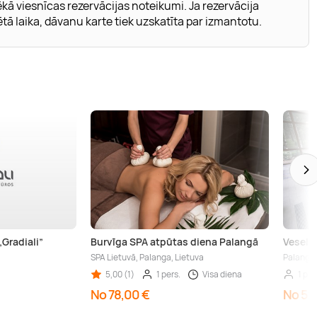
kā viesnīcas rezervācijas noteikumi. Ja rezervācija
tā laika, dāvanu karte tiek uzskatīta par izmantotu.
„Gradiali”
Burvīga SPA atpūtas diena Palangā
Veselīb
SPA Lietuvā, Palanga, Lietuva
Palanga,
5,00 (1)
1 pers.
Visa diena
1 per
No 78,00 €
No 52