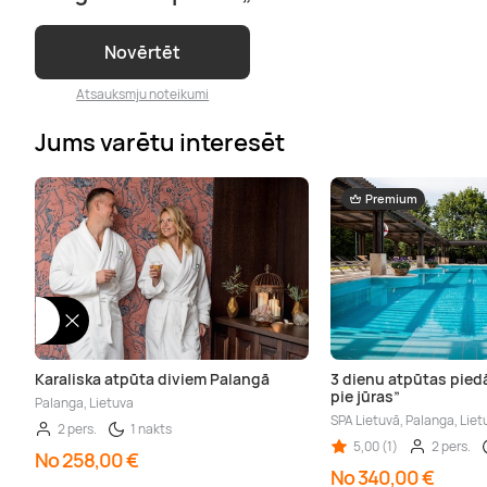
Novērtēt
Atsauksmju noteikumi
Jums varētu interesēt
Premium
Karaliska atpūta diviem Palangā
3 dienu atpūtas pied
pie jūras”
Palanga, Lietuva
SPA Lietuvā, Palanga, Liet
2 pers.
1 nakts
5,00 (1)
2 pers.
No 258,00 €
No 340,00 €