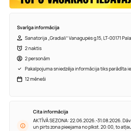
Svarīga informācija
Sanatorija „Gradiali” Vanagupės g.15, LT-00171 Pal
2 naktis
2 personām
Pakalpojuma sniedzēja informācija tiks parādīta 
12 mēneši
Cita informācija
AKTĪVĀ SEZONA: 22.06.2026.-31.08.2026. Dāvan
un pirts zona pieejama no plkst. 20:00, to at