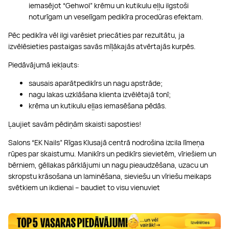
iemasējot “Gehwol” krēmu un kutikulu eļļu ilgstoši
noturīgam un veselīgam pedikīra procedūras efektam.
Pēc pedikīra vēl ilgi varēsiet priecāties par rezultātu, ja
izvēlēsieties pastaigas savās mīļākajās atvērtajās kurpēs.
Piedāvājumā iekļauts:
sausais aparātpedikīrs un nagu apstrāde;
nagu lakas uzklāšana klienta izvēlētajā tonī;
krēma un kutikulu eļļas iemasēšana pēdās.
Ļaujiet savām pēdiņām skaisti saposties!
Salons “EK Nails” Rīgas Klusajā centrā nodrošina izcila līmeņa
rūpes par skaistumu. Manikīrs un pedikīrs sievietēm, vīriešiem un
bērniem, gēllakas pārklājumi un nagu pieaudzēšana, uzacu un
skropstu krāsošana un laminēšana, sieviešu un vīriešu meikaps
svētkiem un ikdienai – baudiet to visu vienuviet