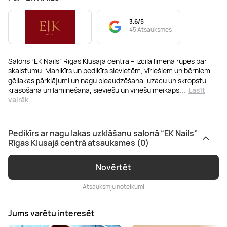
3.6/5
45 Atsauksmes
Salons “EK Nails” Rīgas Klusajā centrā – izcila līmeņa rūpes par
skaistumu. Manikīrs un pedikīrs sievietēm, vīriešiem un bērniem,
gēllakas pārklājumi un nagu pieaudzēšana, uzacu un skropstu
krāsošana un laminēšana, sieviešu un vīriešu meikaps
...
Lasīt
vairāk
Pedikīrs ar nagu lakas uzklāšanu salonā “EK Nails”
Rīgas Klusajā centrā atsauksmes (0)
Novērtēt
Atsauksmju noteikumi
Jums varētu interesēt