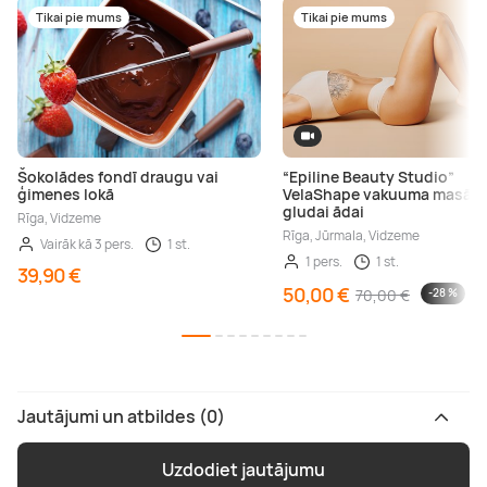
Tikai pie mums
Tikai pie mums
Šokolādes fondī draugu vai
“Epiline Beauty Studio”
ģimenes lokā
VelaShape vakuuma masāž
gludai ādai
Rīga, Vidzeme
Rīga, Jūrmala, Vidzeme
Vairāk kā 3 pers.
1 st.
1 pers.
1 st.
39,90 €
50,00 €
70,00 €
-28 %
Jautājumi un atbildes (0)
Uzdodiet jautājumu