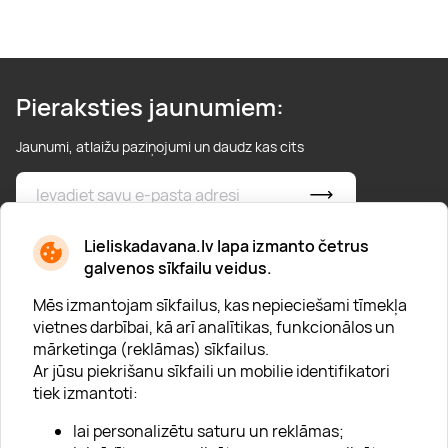
Pieraksties jaunumiem:
Jaunumi, atlaižu paziņojumi un daudz kas cits
* Esmu iepazinies/usies ar
privātuma politiku
Lieliskadavana.lv lapa izmanto četrus
galvenos sīkfailu veidus.
Mēs izmantojam sīkfailus, kas nepieciešami tīmekļa
vietnes darbībai, kā arī analītikas, funkcionālos un
mārketinga (reklāmas) sīkfailus.
Ar jūsu piekrišanu sīkfaili un mobilie identifikatori
Par "Lieliska dāvana"
tiek izmantoti:
Karjera
lai personalizētu saturu un reklāmas;
Blogs