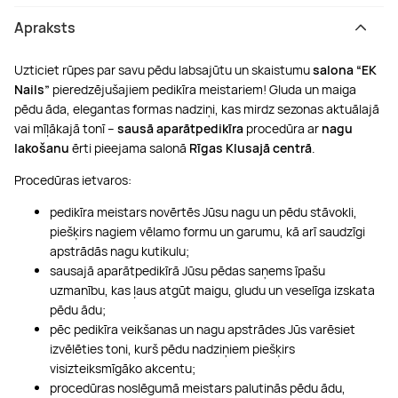
Apraksts
Uzticiet rūpes par savu pēdu labsajūtu un skaistumu
salona “EK
Nails”
pieredzējušajiem pedikīra meistariem! Gluda un maiga
pēdu āda, elegantas formas nadziņi, kas mirdz sezonas aktuālajā
vai mīļākajā tonī –
sausā aparātpedikīra
procedūra ar
nagu
lakošanu
ērti pieejama salonā
Rīgas Klusajā
centrā
.
Procedūras ietvaros:
pedikīra meistars novērtēs Jūsu nagu un pēdu stāvokli,
piešķirs nagiem vēlamo formu un garumu, kā arī saudzīgi
apstrādās nagu kutikulu;
sausajā aparātpedikīrā Jūsu pēdas saņems īpašu
uzmanību, kas ļaus atgūt maigu, gludu un veselīga izskata
pēdu ādu;
pēc pedikīra veikšanas un nagu apstrādes Jūs varēsiet
izvēlēties toni, kurš pēdu nadziņiem piešķirs
visizteiksmīgāko akcentu;
procedūras noslēgumā meistars palutinās pēdu ādu,