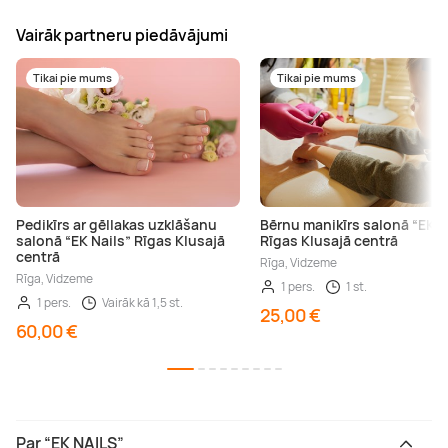
Vairāk partneru piedāvājumi
Tikai pie mums
Tikai pie mums
Pedikīrs ar gēllakas uzklāšanu
Bērnu manikīrs salonā “EK N
salonā “EK Nails” Rīgas Klusajā
Rīgas Klusajā centrā
centrā
Rīga, Vidzeme
Rīga, Vidzeme
1 pers.
1 st.
1 pers.
Vairāk kā 1,5 st.
25,00 €
60,00 €
Par “EK NAILS”