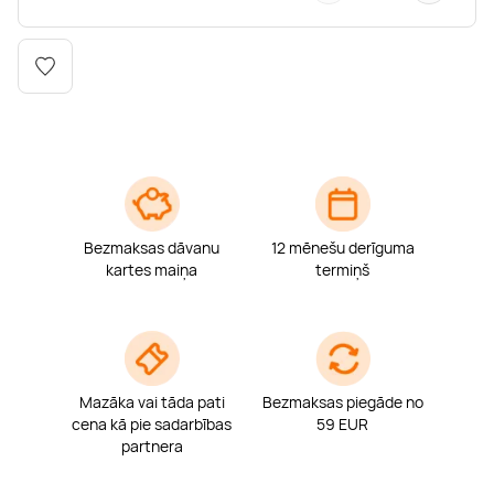
Boulderings
Citas ūdens izklaides
Mūzikas nodarbības
Tetovēšanas salons
Kērlings
Vindsērfings
Deju nodarbības
Deguna un Nabas pīrsings
Kikbokss
Kaitbords
Ausu caurduršana
Piedzīvojumu parki
Procedūras vīriešiem
Bezmaksas dāvanu
12 mēnešu derīguma
kartes maiņa
termiņš
Mazāka vai tāda pati
Bezmaksas piegāde no
cena kā pie sadarbības
59 EUR
partnera