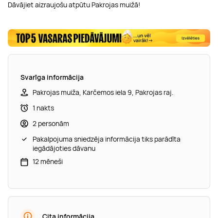
Dāvājiet aizraujošu atpūtu Pakrojas muižā!
Svarīga informācija
Pakrojas muiža, Karčemos iela 9, Pakrojas raj.
1 nakts
2 personām
Pakalpojuma sniedzēja informācija tiks parādīta
iegādājoties dāvanu
12 mēneši
Cita informācija