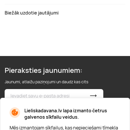
Biežāk uzdotie jautājumi
Pieraksties jaunumiem:
Jaunumi, atlaižu paziņojumi un daudz kas cits
* Esmu iepazinies/usies ar
privātuma politiku
Lieliskadavana.lv lapa izmanto četrus
galvenos sīkfailu veidus.
Mēs izmantojam sīkfailus, kas nepieciešami tīmekļa