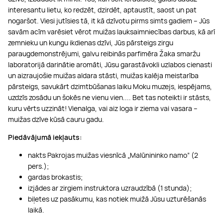
interesantu lietu, ko redzēt, dzirdēt, aptaustīt, saost un pat
nogaršot. Viesi jutīsies tā, it kā dzīvotu pirms simts gadiem – Jūs
savām acīm varēsiet vērot muižas lauksaimniecības darbus, kā arī
zemnieku un kungu ikdienas dzīvi, Jūs pārsteigs zirgu
paraugdemonstrējumi, galvu reibinās parfimēra Žaka smaržu
laboratorijā darinātie aromāti, Jūsu garastāvokli uzlabos cienasti
un aizraujošie muižas aldara stāsti, muižas kalēja meistarība
pārsteigs, savukārt dzimtbūšanas laiku Moku muzejs, iespējams,
uzdzīs zosādu un šokēs ne vienu vien.... Bet tas noteikti ir stāsts,
kuru vērts uzzināt! Vienalga, vai aiz loga ir ziema vai vasara –
muižas dzīve kūsā cauru gadu.
Piedāvājumā iekļauts:
nakts Pakrojas muižas viesnīcā „Malūnininko namo” (2
pers.);
gardas brokastis;
izjādes ar zirgiem instruktora uzraudzībā (1 stunda);
biļetes uz pasākumu, kas notiek muižā Jūsu uzturēšanās
laikā.