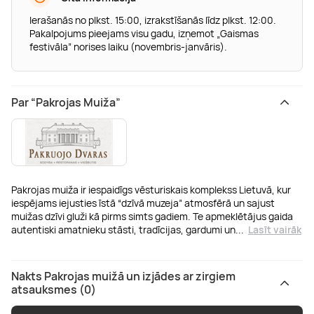
Ierašanās no plkst. 15:00, izrakstīšanās līdz plkst. 12:00.
Pakalpojums pieejams visu gadu, izņemot „Gaismas
festivāla” norises laiku (novembris-janvāris).
Par “Pakrojas Muiža”
Pakrojas muiža ir iespaidīgs vēsturiskais komplekss Lietuvā, kur
iespējams iejusties īstā “dzīvā muzeja” atmosfērā un sajust
muižas dzīvi gluži kā pirms simts gadiem. Te apmeklētājus gaida
autentiski amatnieku stāsti, tradīcijas, gardumi un
...
Lasīt vairāk
Nakts Pakrojas muižā un izjādes ar zirgiem
atsauksmes (0)