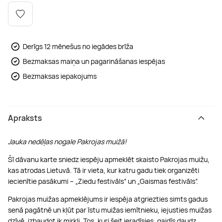
Boulderings
Citas ūdens izklaides
Mūzikas nodarbības
Tetovēšanas salons
Kērlings
Vindsērfings
Deju nodarbības
Deguna un Nabas pīrsings
Derīgs 12 mēnešus no iegādes brīža
Bezmaksas maiņa un pagarināšanas iespējas
Kikbokss
Kaitbords
Ausu caurduršana
Bezmaksas iepakojums
Piedzīvojumu parki
Procedūras vīriešiem
Apraksts
Jauka nedēļas nogale Pakrojas muižā!
Šī dāvanu karte sniedz iespēju apmeklēt skaisto Pakrojas muižu,
kas atrodas Lietuvā. Tā ir vieta, kur katru gadu tiek organizēti
iecienītie pasākumi – „Ziedu festivāls” un „Gaismas festivāls”.
Pakrojas muižas apmeklējums ir iespēja atgriezties simts gadus
senā pagātnē un kļūt par īstu muižas iemītnieku, iejusties muižas
dzīvē, izbaudot ik mirkli. Tos, kuri šeit ieradīsies, gaidīs daudz