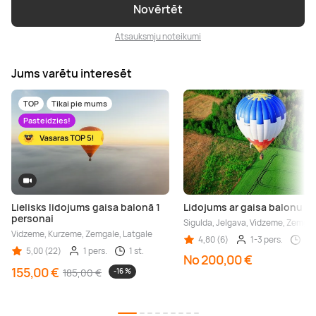
Novērtēt
Atsauksmju noteikumi
Jums varētu interesēt
TOP
Tikai pie mums
Pasteidzies!
Lielisks lidojums gaisa balonā 1
Lidojums ar gaisa balonu La
personai
Sigulda, Jelgava, Vidzeme, Zemgal
Vidzeme, Kurzeme, Zemgale, Latgale
4,80 (6)
1-3 pers.
1 s
5,00 (22)
1 pers.
1 st.
No 200,00 €
155,00 €
185,00 €
-16 %