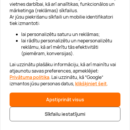
vietnes darbībai, kā arī analītikas, funkcionālos un
mārketinga (reklāmas) sīkfailus.
Ar jūsu piekrišanu sīkfaili un mobilie identifikatori
Par "Lieliska dāvana"
tiek izmantoti:
Karjera
lai personalizētu saturu un reklāmas;
Blogs
lai rādītu personalizētu un nepersonalizētu
reklāmu, kā arī mērītu tās efektivitāti
Uzņēmumiem
(piemēram, konversijas).
Lojalitātes klubs 💸
Lai uzzinātu plašāku informāciju, kā arī mainītu vai
atjaunotu savas preferences, apmeklējiet:
Privātuma politika
. Lai uzzinātu, kā “Google”
Palīdzība
izmantos jūsu personas datus,
klikšķiniet šeit
.
“GERA DOVANA” GRUPA
Apstiprināt visus
Sīkfailu iestatījumi
|
|
© 2026 SIA Lieliska dāvana
info@lieliskadavana.lv
+371 6601 8025
Privātuma politika
|
Mājas lapas karte