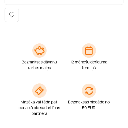
Boulderings
Citas ūdens izklaides
Mūzikas nodarbības
Tetovēšanas salons
Kērlings
Vindsērfings
Deju nodarbības
Deguna un Nabas pīrsings
Kikbokss
Kaitbords
Ausu caurduršana
Piedzīvojumu parki
Procedūras vīriešiem
Bezmaksas dāvanu
12 mēnešu derīguma
kartes maiņa
termiņš
Mazāka vai tāda pati
Bezmaksas piegāde no
cena kā pie sadarbības
59 EUR
partnera