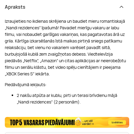
Apraksts
Izraujieties no ikdienas skrējiena un baudiet mieru romantiskajā
„Nandi rezidences” īpašumā! Pavadiet mierīgu vakaru ar labu
filmu, vai nobaudiet garšīgas vakariņas, kas pagatavotas ārā uz
grila. Kārtīga izkarsēšanās īstā malkas pirtiņā sniegs patīkamu
relaksāciju, bet vienu no vakariem varēsiet pavadīt siltā,
burbuļojošā kublā zem zvaigžņotas debess. Viedtelevīzija
piedāvās „Netflix”, „Amazon” un citas aplikācijas ar neierobežotu
filmu un seriālu klāstu, bet video spēļu cienītājiem ir pieejama
„XBOX Series S” iekārta.
Piedāvājumā iekļauts:
2 nakšu atpūta ar kublu, pirti un terasi brīvdienu mājā
„Nandi rezidences” (2 personām).