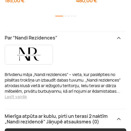
185,00 €
480,00 €
Par “Nandi Rezidences”
Brīvdienu māja „Nandi rezidences” – vieta, kur paslēpties no
pilsētas trokšņa un izbaudīt dabas tuvumu. „Nandi rezidences”
atrodas klusā vietā ar iežogotu teritoriju, lielu terasi ar dārza
mēbelēm, privātu burbuļvannu, kā arī nojumi ar ēdamistabas
...
Lasīt vairāk
Mierīga atpūta ar kublu, pirti un terasi 2 naktīm
„Nandi rezidencē” Jāņupē atsauksmes (0)