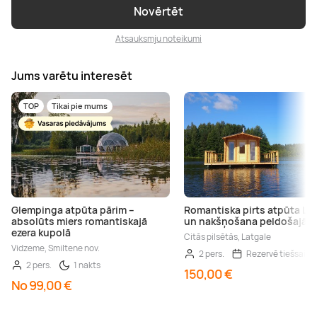
Novērtēt
Atsauksmju noteikumi
Jums varētu interesēt
TOP
Tikai pie mums
Glempinga atpūta pārim –
Romantiska pirts atpūta La
absolūts miers romantiskajā
un nakšņošana peldošajā m
ezera kupolā
Citās pilsētās, Latgale
Vidzeme, Smiltene nov.
2 pers.
Rezervē tiešsaist
2 pers.
1 nakts
150,00 €
No 99,00 €