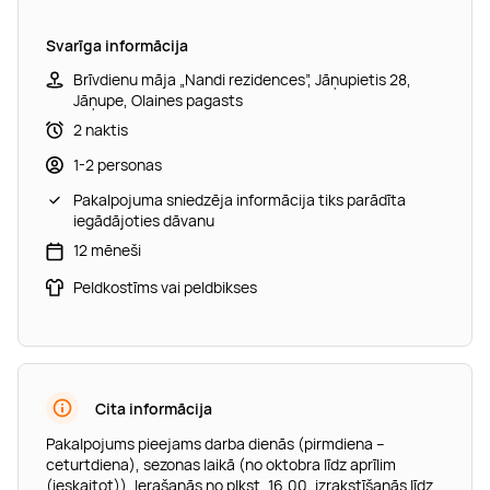
Svarīga informācija
Brīvdienu māja „Nandi rezidences”, Jāņupietis 28,
Jāņupe, Olaines pagasts
2 naktis
1-2 personas
Pakalpojuma sniedzēja informācija tiks parādīta
iegādājoties dāvanu
12 mēneši
Peldkostīms vai peldbikses
Cita informācija
Pakalpojums pieejams darba dienās (pirmdiena –
ceturtdiena), sezonas laikā (no oktobra līdz aprīlim
(ieskaitot)). Ierašanās no plkst. 16.00, izrakstīšanās līdz