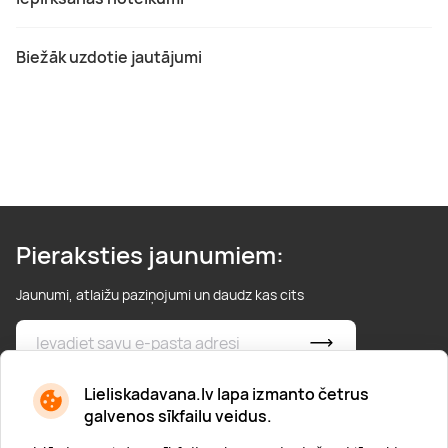
Biežāk uzdotie jautājumi
Pieraksties jaunumiem:
Jaunumi, atlaižu paziņojumi un daudz kas cits
* Esmu iepazinies/usies ar
privātuma politiku
Lieliskadavana.lv lapa izmanto četrus
galvenos sīkfailu veidus.