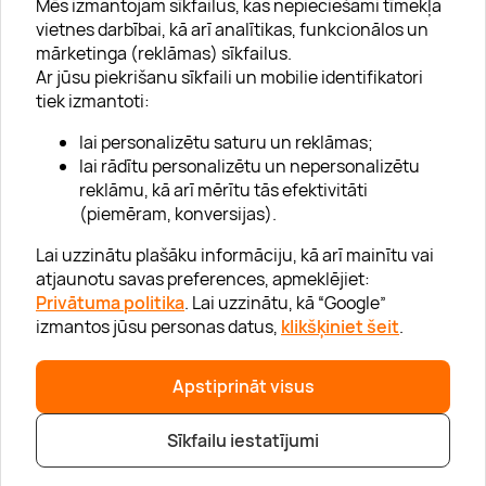
Mēs izmantojam sīkfailus, kas nepieciešami tīmekļa
vietnes darbībai, kā arī analītikas, funkcionālos un
mārketinga (reklāmas) sīkfailus.
Ar jūsu piekrišanu sīkfaili un mobilie identifikatori
Par "Lieliska dāvana"
tiek izmantoti:
Karjera
lai personalizētu saturu un reklāmas;
Blogs
lai rādītu personalizētu un nepersonalizētu
reklāmu, kā arī mērītu tās efektivitāti
Uzņēmumiem
(piemēram, konversijas).
Lojalitātes klubs 💸
Lai uzzinātu plašāku informāciju, kā arī mainītu vai
atjaunotu savas preferences, apmeklējiet:
Privātuma politika
. Lai uzzinātu, kā “Google”
Palīdzība
izmantos jūsu personas datus,
klikšķiniet šeit
.
“GERA DOVANA” GRUPA
Apstiprināt visus
Sīkfailu iestatījumi
|
|
© 2026 SIA Lieliska dāvana
info@lieliskadavana.lv
+371 6601 8025
Privātuma politika
|
Mājas lapas karte