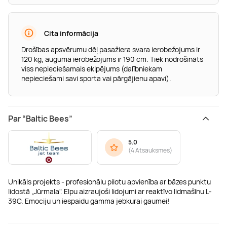
Cita informācija
Drošības apsvērumu dēļ pasažiera svara ierobežojums ir
120 kg, auguma ierobežojums ir 190 cm. Tiek nodrošināts
viss nepieciešamais ekipējums (dalībniekam
nepieciešami savi sporta vai pārgājienu apavi).
Par “Baltic Bees”
5.0
(
4 Atsauksmes
)
Unikāls projekts - profesionālu pilotu apvienība ar bāzes punktu
lidostā „Jūrmala". Elpu aizraujoši lidojumi ar reaktīvo lidmašīnu L-
39C. Emociju un iespaidu gamma jebkurai gaumei!