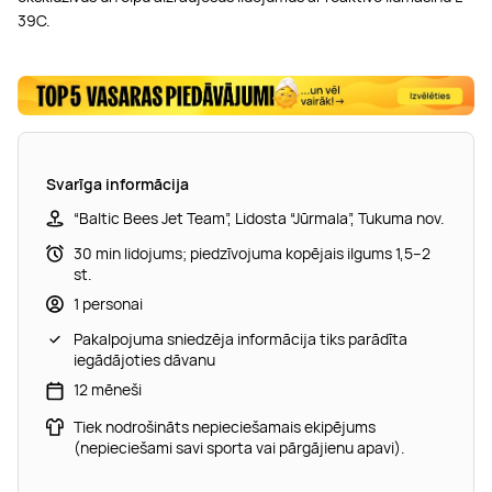
39C.
Svarīga informācija
“Baltic Bees Jet Team”, Lidosta “Jūrmala”, Tukuma nov.
30 min lidojums; piedzīvojuma kopējais ilgums 1,5–2
st.
1 personai
Pakalpojuma sniedzēja informācija tiks parādīta
iegādājoties dāvanu
12 mēneši
Tiek nodrošināts nepieciešamais ekipējums
(nepieciešami savi sporta vai pārgājienu apavi).