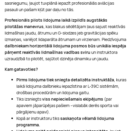
sasniegumu, ļaujot tuvplānā iepazīt profesionālās aviācijas
pasauli un pašam kļūt par daļu no tās.
Profesionāls pilots lidojuma laikā izpildīs augstākās
pilotāžas manevrus
, kas blakus sēdētājam ļaus sajust reaktīvās
lidmašīnas jaudu, ātrumu un G-slodzes jeb gravitācijas spēku
izmaiņas, variējot lidaparāta ātrumam un virzienam. Piedzīvojuma
dalībniekam
horizontālā lidojuma posmos būs unikāla iespēja
pārņemt reaktīvās lidmašīnas vadības sviru
un instruktora
uzraudzībā to pilotēt, sajūtot dzinēja dinamiku un jaudu.
Kam gatavoties?
Pirms lidojuma tiek sniegta detalizēta instruktāža
, kuras
laikā lidojuma dalībnieku iepazīstina ar L-39C sistēmām,
drošības procedūrām un lidojuma gaitu.
Tiks izsniegts
viss nepieciešamais ekipējums
(par
apaviem jāparūpējas pašiem –vislabāk derēs sporta vai
pārgājienu apavi).
Kopā ar instruktoru tiks
saskaņota vēlamā lidojuma
programma.