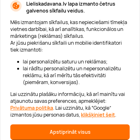
* Esmu iepazinies/usies ar
privātuma politiku
Lieliskadavana.lv lapa izmanto četrus
galvenos sīkfailu veidus.
Mēs izmantojam sīkfailus, kas nepieciešami tīmekļa
vietnes darbībai, kā arī analītikas, funkcionālos un
mārketinga (reklāmas) sīkfailus.
Ar jūsu piekrišanu sīkfaili un mobilie identifikatori
Par "Lieliska dāvana"
tiek izmantoti:
Karjera
lai personalizētu saturu un reklāmas;
Blogs
lai rādītu personalizētu un nepersonalizētu
reklāmu, kā arī mērītu tās efektivitāti
Uzņēmumiem
(piemēram, konversijas).
Lojalitātes klubs
Lai uzzinātu plašāku informāciju, kā arī mainītu vai
atjaunotu savas preferences, apmeklējiet:
Privātuma politika
. Lai uzzinātu, kā “Google”
Palīdzība
izmantos jūsu personas datus,
klikšķiniet šeit
.
“GERA DOVANA” GRUPA
Apstiprināt visus