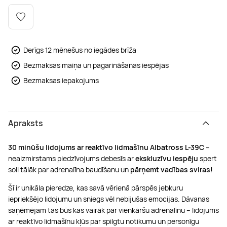
Boulderings
Citas ūdens izklaides
Mūzikas nodarbības
Tetovēšanas salons
Kērlings
Vindsērfings
Deju nodarbības
Deguna un Nabas pīrsings
Derīgs 12 mēnešus no iegādes brīža
Bezmaksas maiņa un pagarināšanas iespējas
Kikbokss
Kaitbords
Ausu caurduršana
Bezmaksas iepakojums
Piedzīvojumu parki
Procedūras vīriešiem
Apraksts
30 minūšu lidojums ar reaktīvo lidmašīnu Albatross L-39C
–
neaizmirstams piedzīvojums debesīs ar
ekskluzīvu iespēju
spert
soli tālāk par adrenalīna baudīšanu un
pārņemt vadības sviras!
Šī ir unikāla pieredze, kas savā vērienā pārspēs jebkuru
iepriekšējo lidojumu un sniegs vēl nebijušas emocijas. Dāvanas
saņēmējam tas būs kas vairāk par vienkāršu adrenalīnu – lidojums
ar reaktīvo lidmašīnu kļūs par spilgtu notikumu un personīgu