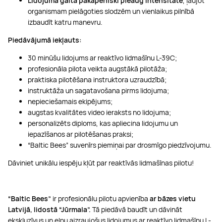
Lidojuma gaitā pakāpeniski pieaug intensitāte
, ļaujot
organismam pielāgoties slodzēm un vienlaikus pilnībā
izbaudīt katru manevru.
Piedāvājumā iekļauts:
30 minūšu lidojums ar reaktīvo lidmašīnu L-39C;
profesionāla pilota veikta augstākā pilotāža;
praktiska pilotēšana instruktora uzraudzībā;
instruktāža un sagatavošana pirms lidojuma;
nepieciešamais ekipējums;
augstas kvalitātes video ieraksts no lidojuma;
personalizēts diploms, kas apliecina lidojumu un
iepazīšanos ar pilotēšanas praksi;
“Baltic Bees” suvenīrs piemiņai par drosmīgo piedzīvojumu.
Dāviniet unikālu iespēju kļūt par reaktīvās lidmašīnas pilotu!
“Baltic Bees”
ir profesionālu pilotu apvienība
ar bāzes vietu
Latvijā, lidostā “Jūrmala”.
Tā piedāvā baudīt un dāvināt
ekskluzīvus un elpu aizraujošus lidojumus ar reaktīvo lidmašīnu L-