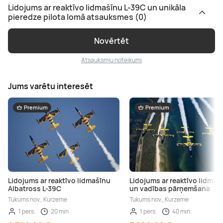
Lidojums ar reaktīvo lidmašīnu L-39C un unikāla
pieredze pilota lomā atsauksmes (0)
Novērtēt
Atsauksmju noteikumi
Jums varētu interesēt
Premium
Premium
Lidojums ar reaktīvo lidmašīnu
Lidojums ar reaktīvo lidmaš
Albatross L-39C
un vadības pārņemšana
Tukums nov., Kurzeme
Tukums nov., Kurzeme
1 pers.
20 min
1 pers.
40 min.