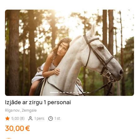
Izjāde ar zirgu 1 personai
Rīga nov., Zemgale
5,00 (8)
1 pers.
1 st.
30,00 €