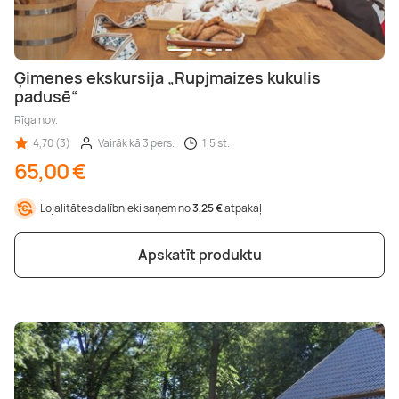
Ģimenes ekskursija „Rupjmaizes kukulis
padusē“
Rīga nov.
4,70 (3)
Vairāk kā 3 pers.
1,5 st.
65,00 €
Lojalitātes dalībnieki saņem no
3,25 €
atpakaļ
Apskatīt produktu