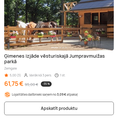
Ģimenes izjāde vēsturiskajā Jumpravmuižas
parkā
Zemgale
5,00 (3)
Vairāk kā 3 pers.
1 st.
61,75 €
95,00 €
-35 %
Lojalitātes dalībnieki saņem no
3,09 €
atpakaļ
Apskatīt produktu