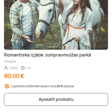
Romantiska izjāde Jumpravmuižas parkā
Zemgale
2 pers.
1 st.
80,00 €
Lojalitātes dalībnieki saņem no
4,00 €
atpakaļ
Apskatīt produktu