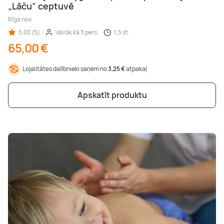
„Lāču” ceptuvē
Rīga nov.
5,00 (5)
Vairāk kā 3 pers.
1,5 st.
65,00 €
Lojalitātes dalībnieki saņem no
3,25 €
atpakaļ
Apskatīt produktu