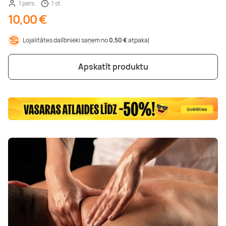
1 pers.
1 st.
10,00 €
Lojalitātes dalībnieki saņem no
0,50 €
atpakaļ
Apskatīt produktu