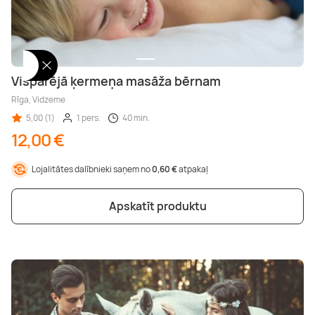
Vispārējā ķermeņa masāža bērnam
Rīga, Vidzeme
5,00 (1)
1 pers.
40 min.
12,00 €
Lojalitātes dalībnieki saņem no
0,60 €
atpakaļ
Apskatīt produktu