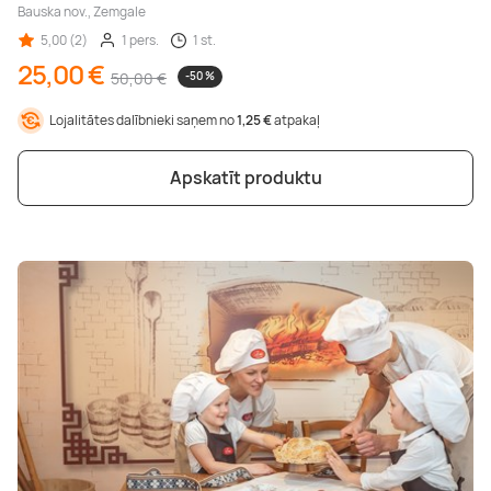
Bauska nov., Zemgale
5,00 (2)
1 pers.
1 st.
25,00 €
50,00 €
-50 %
Lojalitātes dalībnieki saņem no
1,25 €
atpakaļ
Apskatīt produktu