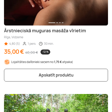
Ārstnieciskā muguras masāža vīrietim
Rīga, Vidzeme
4,80 (5)
1 pers.
30 min.
35,00 €
40,00 €
-12 %
Lojalitātes dalībnieki saņem no
1,75 €
atpakaļ
Apskatīt produktu