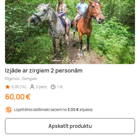
Izjāde ar zirgiem 2 personām
Rīga nov., Zemgale
5,00 (14)
2 pers.
1 st.
60,00 €
Lojalitātes dalībnieki saņem no
3,00 €
atpakaļ
Apskatīt produktu