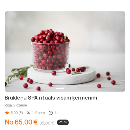
Brūkleņu SPA rituāls visam ķermenim
Rīga, Vidzeme
5,00 (3)
1-2 pers.
1 st.
No 65,00 €
85,00 €
-23 %