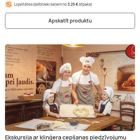
Lojalitātes dalībnieki saņem no
3,25 €
atpakaļ
Apskatīt produktu
Ekskursija ar kliņģera cepšanas piedzīvojumu