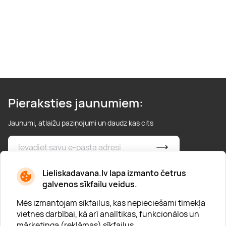
Pieraksties jaunumiem:
Jaunumi, atlaižu paziņojumi un daudz kas cits
* Esmu iepazinies/usies ar
privātuma politiku
Lieliskadavana.lv lapa izmanto četrus
galvenos sīkfailu veidus.
Mēs izmantojam sīkfailus, kas nepieciešami tīmekļa
vietnes darbībai, kā arī analītikas, funkcionālos un
mārketinga (reklāmas) sīkfailus.