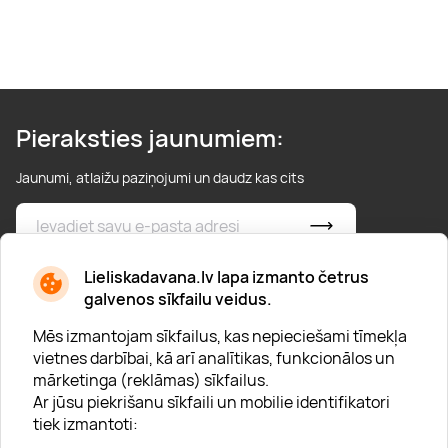
Pieraksties jaunumiem:
Jaunumi, atlaižu paziņojumi un daudz kas cits
* Esmu iepazinies/usies ar
privātuma politiku
Lieliskadavana.lv lapa izmanto četrus
galvenos sīkfailu veidus.
Mēs izmantojam sīkfailus, kas nepieciešami tīmekļa
vietnes darbībai, kā arī analītikas, funkcionālos un
mārketinga (reklāmas) sīkfailus.
Ar jūsu piekrišanu sīkfaili un mobilie identifikatori
Par "Lieliska dāvana"
tiek izmantoti:
Karjera