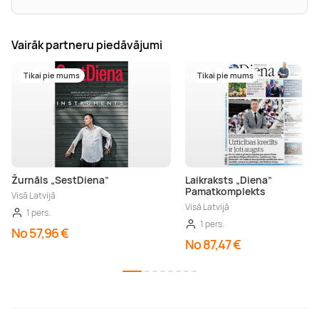
Vairāk partneru piedāvājumi
Tikai pie mums
Tikai pie mums
Žurnāls „SestDiena”
Laikraksts „Diena”
Pamatkomplekts
Visā Latvijā
Visā Latvijā
1 pers.
1 pers.
No 57,96 €
No 87,47 €