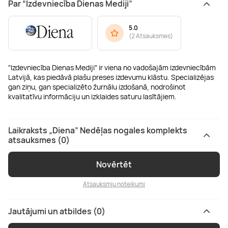
Par “Izdevniecība Dienas Mediji”
5.0
(
2 Atsauksmes
)
"Izdevniecība Dienas Mediji" ir viena no vadošajām izdevniecībām
Latvijā, kas piedāvā plašu preses izdevumu klāstu. Specializējas
gan ziņu, gan specializēto žurnālu izdošanā, nodrošinot
kvalitatīvu informāciju un izklaides saturu lasītājiem.
Laikraksts „Diena” Nedēļas nogales komplekts
atsauksmes (0)
Novērtēt
Atsauksmju noteikumi
Jautājumi un atbildes (0)