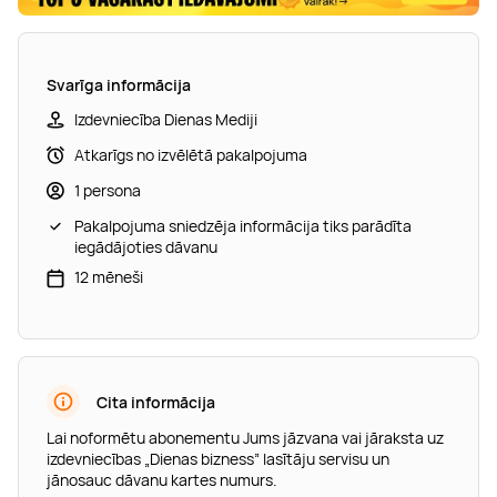
Svarīga informācija
Izdevniecība Dienas Mediji
Atkarīgs no izvēlētā pakalpojuma
1 persona
Pakalpojuma sniedzēja informācija tiks parādīta
iegādājoties dāvanu
12 mēneši
Cita informācija
Lai noformētu abonementu Jums jāzvana vai jāraksta uz
izdevniecības „Dienas bizness” lasītāju servisu un
jānosauc dāvanu kartes numurs.