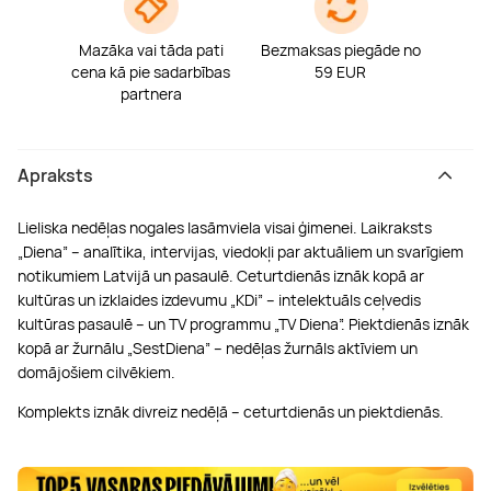
Mazāka vai tāda pati
Bezmaksas piegāde no
cena kā pie sadarbības
59 EUR
partnera
Apraksts
Lieliska nedēļas nogales lasāmviela visai ģimenei. Laikraksts
„Diena” – analītika, intervijas, viedokļi par aktuāliem un svarīgiem
notikumiem Latvijā un pasaulē. Ceturtdienās iznāk kopā ar
kultūras un izklaides izdevumu „KDi” – intelektuāls ceļvedis
kultūras pasaulē – un TV programmu „TV Diena”. Piektdienās iznāk
kopā ar žurnālu „SestDiena” – nedēļas žurnāls aktīviem un
domājošiem cilvēkiem.
Komplekts iznāk divreiz nedēļā – ceturtdienās un piektdienās.