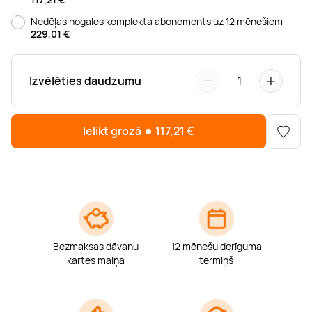
Boulderings
Citas ūdens izklaides
Mūzikas nodarbības
Tetovēšanas salons
Nedēļas nogales komplekta abonements uz 12 mēnešiem
229,01
€
Kērlings
Vindsērfings
Deju nodarbības
Deguna un Nabas pīrsings
−
+
Izvēlēties daudzumu
1
Kikbokss
Kaitbords
Ausu caurduršana
Ielikt grozā
117,21
€
Piedzīvojumu parki
Procedūras vīriešiem
Bezmaksas dāvanu
12 mēnešu derīguma
kartes maiņa
termiņš