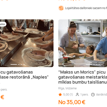
Lojalitātes dalībnieki saņem no
mums
icu gatavošanas
“Makss un Morics” picu
lase restorānā „Naples”
gatavošanas meistarkla
mīklas bumbu taisīšanu
e
Rīga, Vidzeme
5 pers.
5,00 (1)
1 pers.
Vairāk kā
 €
No 35,00 €