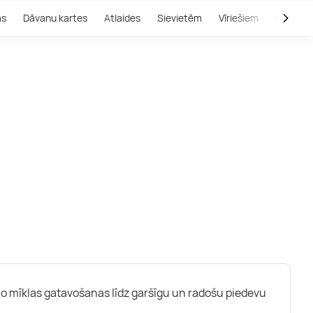
as
Dāvanu kartes
Atlaides
Sievietēm
Vīriešiem
Outlet
 no mīklas gatavošanas līdz garšīgu un radošu piedevu