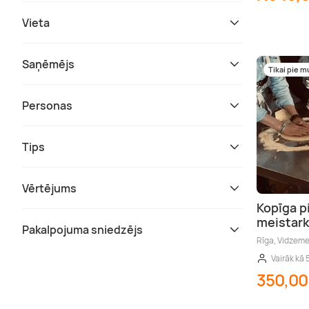
Vieta
Saņēmējs
Tikai pie 
Personas
Tips
Vērtējums
Kopīga p
meistark
Pakalpojuma sniedzējs
Rīga, Vidzem
Vairāk kā 
350,00