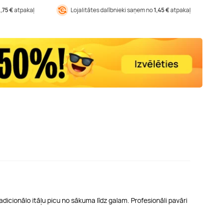
1,75 €
atpakaļ
Lojalitātes dalībnieki saņem no
1,45 €
atpakaļ
adicionālo itāļu picu no sākuma līdz galam. Profesionāli pavāri