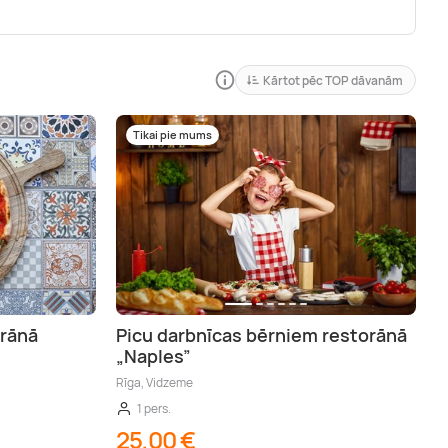
Kārtot pēc TOP dāvanām
Tikai pie mums
orānā
Picu darbnīcas bērniem restorānā
„Naples”
Rīga, Vidzeme
1 pers.
25,00 €