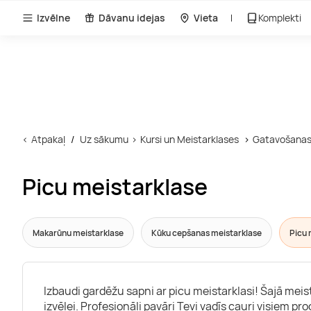
Izvēlne
Dāvanu idejas
Vieta
Komplekti
Atpakaļ
Uz sākumu
Kursi un Meistarklases
Gatavošanas
Picu meistarklase
Makarūnu meistarklase
Kūku cepšanas meistarklase
Picu 
Izbaudi gardēžu sapni ar picu meistarklasi! Šajā mei
izvēlei. Profesionāli pavāri Tevi vadīs cauri visiem pr