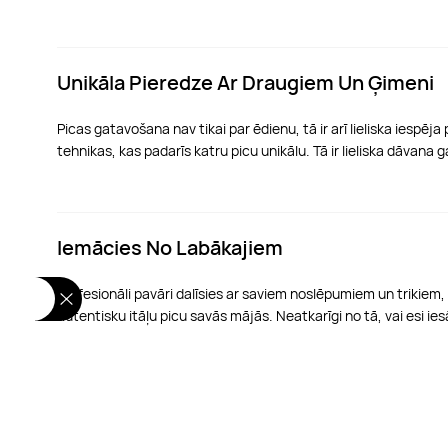
Unikāla Pieredze Ar Draugiem Un Ģimeni
Picas gatavošana nav tikai par ēdienu, tā ir arī lieliska iesp
tehnikas, kas padarīs katru picu unikālu. Tā ir lieliska dāvana
Iemācies No Labākajiem
Profesionāli pavāri dalīsies ar saviem noslēpumiem un trikiem,
autentisku itāļu picu savās mājās. Neatkarīgi no tā, vai esi ie