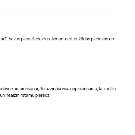
ja radīt savus picas šedevrus, izmantojot dažādas piedevas un
iedevu kombinēšanai, Tu uzzināsi visu nepieciešamo, lai radītu
s un neaizmirstamu pieredzi.