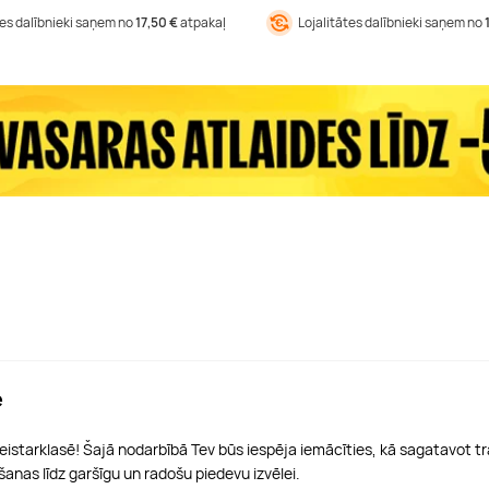
tes dalībnieki saņem no
17,50 €
atpakaļ
Lojalitātes dalībnieki saņem no
ē
 meistarklasē! Šajā nodarbībā Tev būs iespēja iemācīties, kā sagatavot tr
anas līdz garšīgu un radošu piedevu izvēlei.