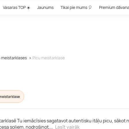
Vasaras TOP ☀️
Jaunums
Tikai pie mums 🎈
Premium dāvan
 meistarklases
Picu meistarklase
meistarklase
starklasē Tu iemācīsies sagatavot autentisku itāļu picu, sākot
ocesa soļiem, nodrošinot,
...
Lasīt vairāk