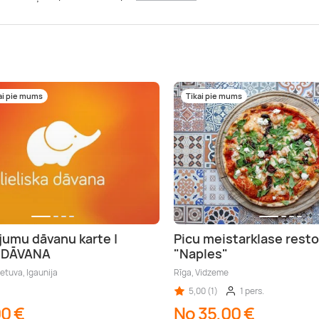
ai pie mums
Tikai pie mums
jumu dāvanu karte |
Picu meistarklase rest
A DĀVANA
"Naples"
ietuva, Igaunija
Rīga, Vidzeme
5,00 (1)
1 pers.
00 €
No 35,00 €