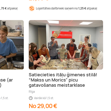
1,75 €
atpakaļ
Lojalitātes dalībnieki saņem no
1,25 €
atpakaļ
Satiecieties itāļu ģimenes stilā!
se (ar
“Makss un Morics” picu
)
gatavošanas meistarklase
Rīga
 1,5 st.
Vairāk kā 1,5 st.
No 29,00 €