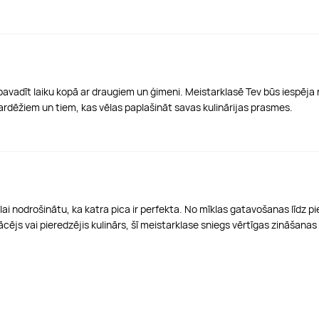
ēja pavadīt laiku kopā ar draugiem un ģimeni. Meistarklasē Tev būs iespē
 gardēžiem un tiem, kas vēlas paplašināt savas kulinārijas prasmes.
 lai nodrošinātu, ka katra pica ir perfekta. No mīklas gatavošanas līdz p
sācējs vai pieredzējis kulinārs, šī meistarklase sniegs vērtīgas zināšana