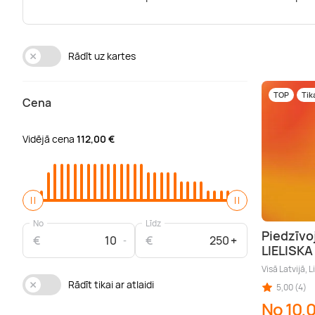
Rādīt uz kartes
TOP
Tik
Cena
Vidējā cena
112,00 €
No
Līdz
Piedzīvo
€
€
LIELISK
Visā Latvijā, L
Rādīt tikai ar atlaidi
5,00 (4)
No 10,