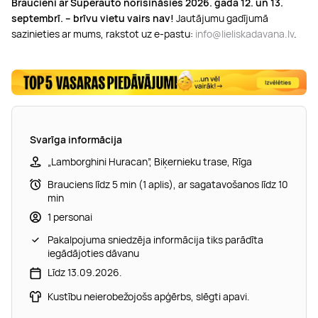
Braucieni ar Superauto norisināsies 2026. gada 12. un 13.
septembrī. – brīvu vietu vairs nav!
Jautājumu gadījumā
sazinieties ar mums, rakstot uz e-pastu:
info@lieliskadavana.lv
.
Svarīga informācija
„Lamborghini Huracan”, Biķernieku trase, Rīga
Brauciens līdz 5 min (1 aplis), ar sagatavošanos līdz 10
min
1 personai
Pakalpojuma sniedzēja informācija tiks parādīta
iegādājoties dāvanu
Līdz 13.09.2026.
Kustību neierobežojošs apģērbs, slēgti apavi.