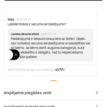
Rūta
· 2024-02-11
Labdien!Kāds ir vecuma ierobežojums?
Lieliska dāvana atbild
· 2024-02-13
Piedāvājumā ir iekļauts brauciens ar šoferi, tāpēc
nav noteikta vecuma ierobežojuma un piedalīties var
arī bērns. Ja bērns iekrīt auguma kategorijā, kurā
bērnu sēdeklītis ir obligāts, tad to nepieciešams
ņemt līdzi pašiem.
Vai šī informācija bija Jums noderīga?
6
0
Iespējamie piegādes veidi
Iespējamie maksājuma veidi