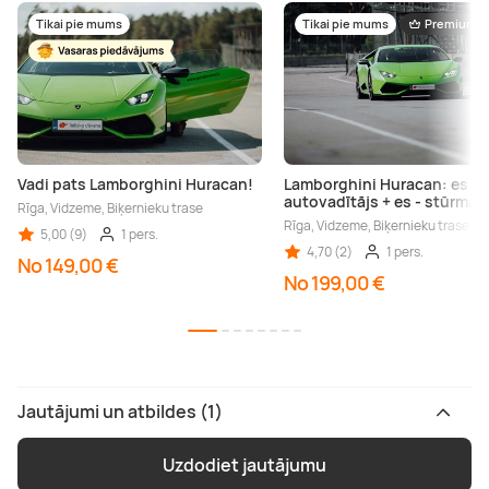
Tikai pie mums
Tikai pie mums
Premium
Vadi pats Lamborghini Huracan!
Lamborghini Huracan: es -
autovadītājs + es - stūrman
Rīga, Vidzeme, Biķernieku trase
Rīga, Vidzeme, Biķernieku trase
5,00 (9)
1 pers.
4,70 (2)
1 pers.
No 149,00 €
No 199,00 €
Jautājumi un atbildes (1)
Uzdodiet jautājumu