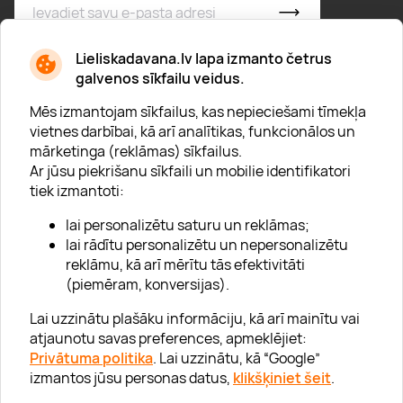
* Esmu iepazinies/usies ar
privātuma politiku
Lieliskadavana.lv lapa izmanto četrus
galvenos sīkfailu veidus.
Mēs izmantojam sīkfailus, kas nepieciešami tīmekļa
vietnes darbībai, kā arī analītikas, funkcionālos un
mārketinga (reklāmas) sīkfailus.
Ar jūsu piekrišanu sīkfaili un mobilie identifikatori
Par "Lieliska dāvana"
tiek izmantoti:
Karjera
lai personalizētu saturu un reklāmas;
Blogs
lai rādītu personalizētu un nepersonalizētu
reklāmu, kā arī mērītu tās efektivitāti
Uzņēmumiem
(piemēram, konversijas).
Lojalitātes klubs 💸
Lai uzzinātu plašāku informāciju, kā arī mainītu vai
atjaunotu savas preferences, apmeklējiet:
Privātuma politika
. Lai uzzinātu, kā “Google”
Palīdzība
izmantos jūsu personas datus,
klikšķiniet šeit
.