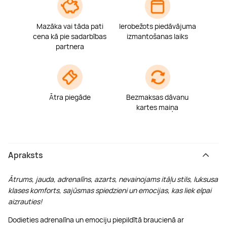
Boulderings
Citas ūdens izklaides
Mūzikas nodarbības
Tetovēšanas salons
Mazāka vai tāda pati
Ierobežots piedāvājuma
cena kā pie sadarbības
izmantošanas laiks
Kērlings
Vindsērfings
Deju nodarbības
Deguna un Nabas pīrsings
partnera
Kikbokss
Kaitbords
Ausu caurduršana
Ātra piegāde
Bezmaksas dāvanu
Piedzīvojumu parki
Procedūras vīriešiem
kartes maiņa
Apraksts
Ātrums, jauda, adrenalīns, azarts, nevainojams itāļu stils, luksusa
klases komforts, sajūsmas spiedzieni un emocijas, kas liek elpai
aizrauties!
Dodieties adrenalīna un emociju piepildītā braucienā ar