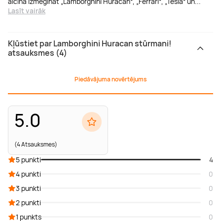
aicina izmēģināt „Lamborghini Huracan“, „Ferrari“, „Tesla“ un
...
Lasīt vairāk
Kļūstiet par Lamborghini Huracan stūrmani!
atsauksmes (4)
Piedāvājuma novērtējums
5.0
(4 Atsauksmes)
5 punkti
4
4 punkti
0
3 punkti
0
2 punkti
0
1 punkts
0