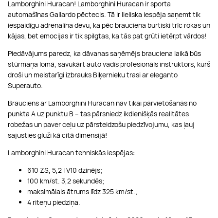
Lamborghini Huracan! Lamborghini Huracan ir sporta
automašīnas Gallardo pēctecis. Tā ir lieliska iespēja saņemt tik
iespaidīgu adrenalīna devu, ka pēc brauciena burtiski trīc rokas un
kājas, bet emocijas ir tik spilgtas, ka tās pat grūti ietērpt vārdos!
Piedāvājums paredz, ka dāvanas saņēmējs brauciena laikā būs
stūrmaņa lomā, savukārt auto vadīs profesionāls instruktors, kurš
droši un meistarīgi izbrauks Biķernieku trasi ar eleganto
Superauto.
Brauciens ar Lamborghini Huracan nav tikai pārvietošanās no
punkta A uz punktu B – tas pārsniedz ikdienišķās realitātes
robežas un paver ceļu uz pārsteidzošu piedzīvojumu, kas ļauj
sajusties gluži kā citā dimensijā!
Lamborghini Huracan tehniskās iespējas:
610 ZS, 5,2 l V10 dzinējs;
100 km/st. 3,2 sekundēs;
maksimālais ātrums līdz 325 km/st.;
4 riteņu piedziņa.