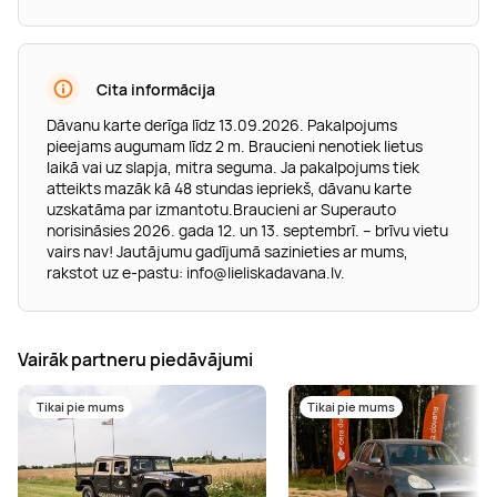
Cita informācija
Dāvanu karte derīga līdz 13.09.2026. Pakalpojums
pieejams augumam līdz 2 m. Braucieni nenotiek lietus
laikā vai uz slapja, mitra seguma. Ja pakalpojums tiek
atteikts mazāk kā 48 stundas iepriekš, dāvanu karte
uzskatāma par izmantotu.Braucieni ar Superauto
norisināsies 2026. gada 12. un 13. septembrī. – brīvu vietu
vairs nav! Jautājumu gadījumā sazinieties ar mums,
rakstot uz e-pastu:
info@lieliskadavana.lv
.
Vairāk partneru piedāvājumi
Tikai pie mums
Tikai pie mums