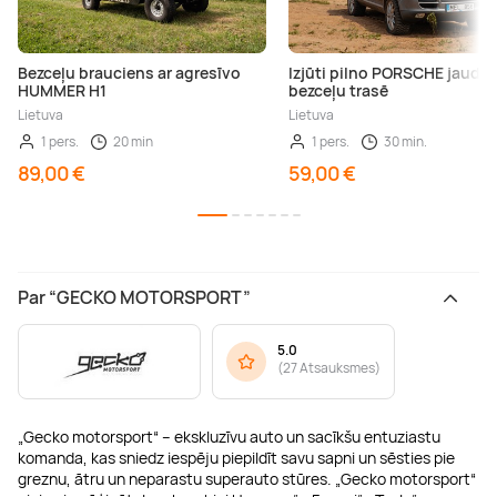
Bezceļu brauciens ar agresīvo
Izjūti pilno PORSCHE jaudu
HUMMER H1
bezceļu trasē
Lietuva
Lietuva
1 pers.
20 min
1 pers.
30 min.
89,00 €
59,00 €
Par “GECKO MOTORSPORT”
5.0
(
27 Atsauksmes
)
„Gecko motorsport“ – ekskluzīvu auto un sacīkšu entuziastu
komanda, kas sniedz iespēju piepildīt savu sapni un sēsties pie
greznu, ātru un neparastu superauto stūres. „Gecko motorsport“