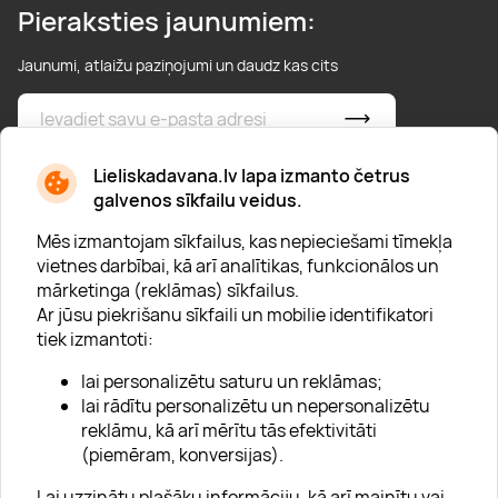
Pieraksties jaunumiem:
Jaunumi, atlaižu paziņojumi un daudz kas cits
* Esmu iepazinies/usies ar
privātuma politiku
Lieliskadavana.lv lapa izmanto četrus
galvenos sīkfailu veidus.
Mēs izmantojam sīkfailus, kas nepieciešami tīmekļa
vietnes darbībai, kā arī analītikas, funkcionālos un
mārketinga (reklāmas) sīkfailus.
Ar jūsu piekrišanu sīkfaili un mobilie identifikatori
Par "Lieliska dāvana"
tiek izmantoti:
Karjera
lai personalizētu saturu un reklāmas;
Blogs
lai rādītu personalizētu un nepersonalizētu
reklāmu, kā arī mērītu tās efektivitāti
Uzņēmumiem
(piemēram, konversijas).
Lojalitātes klubs 💸
Lai uzzinātu plašāku informāciju, kā arī mainītu vai