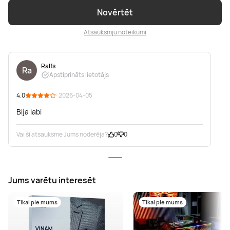
Novērtēt
Atsauksmju noteikumi
Ralfs
Ra
Apstiprināts lietotājs
4.0
· 2026-04-05
Bija labi
Vai šī atsauksme Jums noderēja?
0
0
Jums varētu interesēt
Tikai pie mums
Tikai pie mums