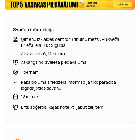
Svarīga informācija
Ģimeņu izklaides centrs “Brīnumu mežs”: Pulkveža
Brieža iela 111C Sigulda
Ainažu iela 6, Valmiera.
Atkarīgs no izvēlētā piedāvājuma
1 bērnam
Pakalpojuma sniedzēja informācija tiks parādīta
iegādājoties dāvanu
12 mēneši
Ērts apģērbs, kājās noteikti jābūt zeķītēm.