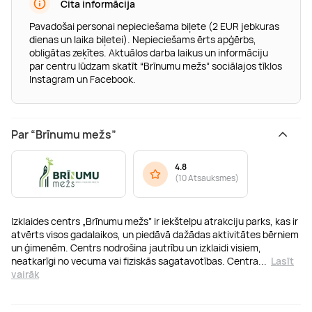
Cita informācija
Pavadošai personai nepieciešama biļete (2 EUR jebkuras
dienas un laika biļetei). Nepieciešams ērts apģērbs,
obligātas zeķītes. Aktuālos darba laikus un informāciju
par centru lūdzam skatīt “Brīnumu mežs” sociālajos tīklos
Instagram un Facebook.
Par “Brīnumu mežs”
4.8
(
10 Atsauksmes
)
Izklaides centrs „Brīnumu mežs” ir iekštelpu atrakciju parks, kas ir
atvērts visos gadalaikos, un piedāvā dažādas aktivitātes bērniem
un ģimenēm. Centrs nodrošina jautrību un izklaidi visiem,
neatkarīgi no vecuma vai fiziskās sagatavotības. Centra
...
Lasīt
vairāk