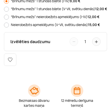
“Brīnumu mežs” 1 stundas biļete (I-IV)
9,00
€
Boulderings
Citas ūdens izklaides
Mūzikas nodarbības
Tetovēšanas salons
“Brīnumu mežs” 1 stundas biļete (V-VII, svētku dienās)
12,00
€
“Brīnumu mežs” neierobežots apmeklējums (I-IV)
12,00
€
Kērlings
Vindsērfings
Deju nodarbības
Deguna un Nabas pīrsings
Neierobežots apmeklējums (V-VII, svētku dienās)
15,00
€
Kikbokss
Kaitbords
Ausu caurduršana
−
+
Izvēlēties daudzumu
1
Piedzīvojumu parki
Procedūras vīriešiem
Bezmaksas dāvanu
12 mēnešu derīguma
kartes maiņa
termiņš