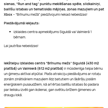
sienas, “Run and tag” punktu meklēšanas spēle, slidkalniņi,
ballīšu istabas un tematiskās mājiņas, zonas mazuļiem un pat
Xbox
– “Brīnumu mežā” piedzīvojumi nekad nebeidzas!
Piedāvājumā iekļauts:
izklaides centra apmeklējums Siguldā vai Valmierā 1
bērnam.
Lai jautrība nebeidzas!
Iekštelpu izklaides centrs “Brīnumu mežs” Siguldā (
430 m2
platībā) un Valmierā (612 m2 platībā)
ir mūsdienīga telpa bērnu
un ģimeņu aktīvai atpūtai. Plašs atrakciju piedāvājums ar rotaļu
zonām zinātkāriem mazuļiem līdz batutiem un šķēršļu joslām
enerģiskiem pusaudžiem, kā arī ērtas ballīšu istabas šo padara
par lielisku izvēli gan ikdienai, gan svētku brīžiem ģimenes un
draugu lokā.