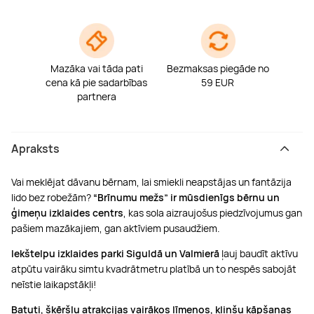
Mazāka vai tāda pati
Bezmaksas piegāde no
cena kā pie sadarbības
59 EUR
partnera
Apraksts
Vai meklējat dāvanu bērnam, lai smiekli neapstājas un fantāzija
lido bez robežām?
“Brīnumu mežs” ir mūsdienīgs bērnu un
ģimeņu izklaides centrs
, kas sola aizraujošus piedzīvojumus gan
pašiem mazākajiem, gan aktīviem pusaudžiem.
Iekštelpu izklaides parki Siguldā un Valmierā
ļauj baudīt aktīvu
atpūtu vairāku simtu kvadrātmetru platībā un to nespēs sabojāt
neīstie laikapstākļi!
Batuti, šķēršļu atrakcijas vairākos līmeņos, klinšu kāpšanas