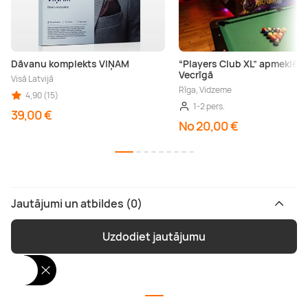
Dāvanu komplekts VIŅAM
“Players Club XL” apmeklēj
Vecrīgā
Visā Latvijā
Rīga, Vidzeme
4,90 (15)
1-2 pers.
39,00 €
No 20,00 €
Jautājumi un atbildes (0)
Uzdodiet jautājumu