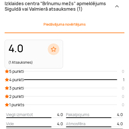
Izklaides centra “Brīnumu mežs” apmeklējums
Siguldā vai Valmierā atsauksmes (1)
Piedāvājuma novērtējums
4.0
(1 Atsauksmes)
5 punkti
0
4 punkti
1
3 punkti
0
2 punkti
0
1 punkts
0
Viegli izmantot
4.0
Pakalpojums
4.0
Vide
4.0
Atmosfēra
4.0