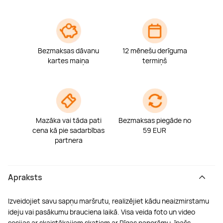
Bezmaksas dāvanu
12 mēnešu derīguma
kartes maiņa
termiņš
Mazāka vai tāda pati
Bezmaksas piegāde no
cena kā pie sadarbības
59 EUR
partnera
Apraksts
Izveidojiet savu sapņu maršrutu, realizējiet kādu neaizmirstamu
ideju vai pasākumu brauciena laikā. Visa veida foto un video
sesijas ar skaistākajiem skatiem ar Rīgas panorāmu, īpašs