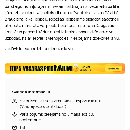
pārsteigums mīļotajam cilvēkam, bildinājums, vecmeitu ballīte,
kāzu izbrauciens vai neliels pikniks uz "Kapteiņa Laivas Dāvids".
Brauciena laikā, iespēju robežās, iespējams pielāgot sākotnēji
atrunāto maršrutu vai piestāt pie kāda restorāna Daugavas
krastā un paņemt kādus auksti atspirdzinošus dzērienus vai
uzkodas. Kā arī iepriekš vienojoties ir iespējams izdekorēt laivu.
Uzdāviniet sapņu izbraucienu ar laivu!
Svarīga informācija
“Kapteiņa Laiva Dāvids”, Rīga, Eksporta iela 1D
(“Andrejostas Jahtklubs”).
Pakalpojums pieejams no 1. maija līdz 30.
septembrim.
1 st.