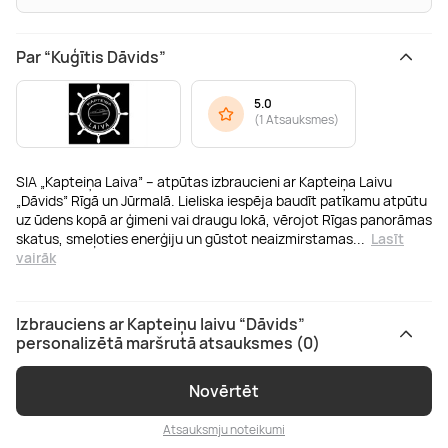
Par “Kuģītis Dāvids”
5.0
(
1 Atsauksmes
)
SIA „Kapteiņa Laiva” – atpūtas izbraucieni ar Kapteiņa Laivu
„Dāvids” Rīgā un Jūrmalā. Lieliska iespēja baudīt patīkamu atpūtu
uz ūdens kopā ar ģimeni vai draugu lokā, vērojot Rīgas panorāmas
skatus, smeļoties enerģiju un gūstot neaizmirstamas
...
Lasīt
vairāk
Izbrauciens ar Kapteiņu laivu “Dāvids”
personalizētā maršrutā atsauksmes (0)
Novērtēt
Atsauksmju noteikumi