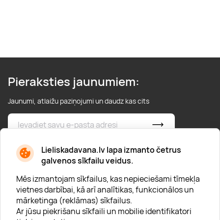
Pieraksties jaunumiem:
Jaunumi, atlaižu paziņojumi un daudz kas cits
* Esmu iepazinies/usies ar
privātuma politiku
Lieliskadavana.lv lapa izmanto četrus
galvenos sīkfailu veidus.
Mēs izmantojam sīkfailus, kas nepieciešami tīmekļa
vietnes darbībai, kā arī analītikas, funkcionālos un
mārketinga (reklāmas) sīkfailus.
Ar jūsu piekrišanu sīkfaili un mobilie identifikatori
Par "Lieliska dāvana"