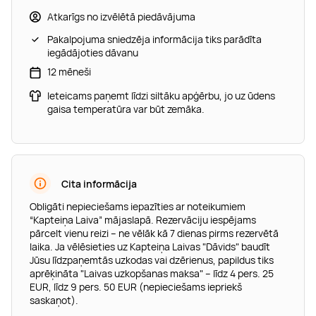
Atkarīgs no izvēlētā piedāvājuma
Pakalpojuma sniedzēja informācija tiks parādīta
iegādājoties dāvanu
12 mēneši
Ieteicams paņemt līdzi siltāku apģērbu, jo uz ūdens
gaisa temperatūra var būt zemāka.
Cita informācija
Obligāti nepieciešams iepazīties ar noteikumiem
“Kapteiņa Laiva” mājaslapā. Rezervāciju iespējams
pārcelt vienu reizi – ne vēlāk kā 7 dienas pirms rezervētā
laika. Ja vēlēsieties uz Kapteiņa Laivas "Dāvids" baudīt
Jūsu līdzpaņemtās uzkodas vai dzērienus, papildus tiks
aprēķināta "Laivas uzkopšanas maksa" – līdz 4 pers. 25
EUR, līdz 9 pers. 50 EUR (nepieciešams iepriekš
saskaņot).