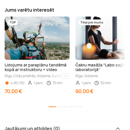
Jums varētu interesēt
TOP
Tikai pie mums
Lidojums ar paraplānu tandēmā
Čakru masāža “Labo sajūtu
kopā ar instruktoru + video
laboratorijā”
Rīga, Citās pilsētās, Vidzeme, Kurzeme, Jēkabpils
Rīga, Vidzeme
Citas pilsētas
4,90 (16)
1 pers.
15 min.
1 pers.
50 min
70,00 €
60,00 €
Jautājumi un atbildes (0)