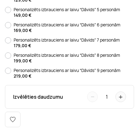
Boulderings
Citas ūdens izklaides
Mūzikas nodarbības
Tetovēšanas salons
Personalizēts izbrauciens ar laivu “Dāvids” 5 personām
149,00
€
Kērlings
Vindsērfings
Deju nodarbības
Deguna un Nabas pīrsings
Personalizēts izbrauciens ar laivu “Dāvids” 6 personām
169,00
€
Personalizēts izbrauciens ar laivu “Dāvids” 7 personām
Kikbokss
Kaitbords
Ausu caurduršana
179,00
€
Personalizēts izbrauciens ar laivu “Dāvids” 8 personām
Piedzīvojumu parki
Procedūras vīriešiem
199,00
€
Personalizēts izbrauciens ar laivu “Dāvids” 9 personām
219,00
€
−
+
Izvēlēties daudzumu
1