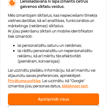
Lieliskadavana.lv lapa izmanto četrus
galvenos sīkfailu veidus.
Mēs izmantojam sīkfailus, kas nepieciešami tīmekļa
vietnes darbībai, kā arī analītikas, funkcionālos un
mārketinga (reklāmas) sīkfailus.
Ar jūsu piekrišanu sīkfaili un mobilie identifikatori
Par "Lieliska dāvana"
tiek izmantoti:
Karjera
lai personalizētu saturu un reklāmas;
Blogs
lai rādītu personalizētu un nepersonalizētu
reklāmu, kā arī mērītu tās efektivitāti
Uzņēmumiem
(piemēram, konversijas).
Lojalitātes klubs 💸
Lai uzzinātu plašāku informāciju, kā arī mainītu vai
atjaunotu savas preferences, apmeklējiet:
Privātuma politika
. Lai uzzinātu, kā “Google”
Palīdzība
izmantos jūsu personas datus,
klikšķiniet šeit
.
“GERA DOVANA” GRUPA
Apstiprināt visus