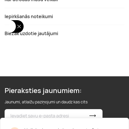
Iepirkšanās noteikumi
Biežāk uzdotie jautājumi
Pieraksties jaunumiem:
Jaunumi, atlaižu paziņojumi un daudz kas cits
* Esmu iepazinies/usies ar
privātuma politiku