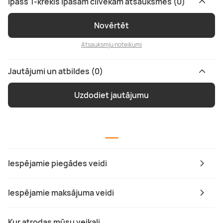
Īpašs T-krekls īpašam cilvēkam atsauksmes (0)
Novērtēt
Atsauksmju noteikumi
Jautājumi un atbildes (0)
Uzdodiet jautājumu
Iespējamie piegādes veidi
Iespējamie maksājuma veidi
Kur atrodas mūsu veikali