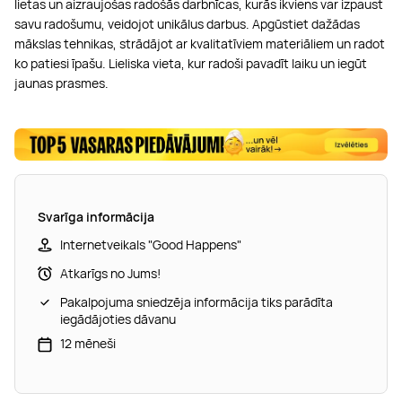
lietas un aizraujošas radošās darbnīcas, kurās ikviens var izpaust
savu radošumu, veidojot unikālus darbus. Apgūstiet dažādas
mākslas tehnikas, strādājot ar kvalitatīviem materiāliem un radot
ko patiesi īpašu. Lieliska vieta, kur radoši pavadīt laiku un iegūt
jaunas prasmes.
Svarīga informācija
Internetveikals "Good Happens"
Atkarīgs no Jums!
Pakalpojuma sniedzēja informācija tiks parādīta
iegādājoties dāvanu
12 mēneši