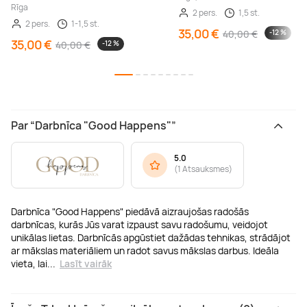
Rīga
2 pers.
1,5 st.
2 pers.
1-1,5 st.
35,00 €
40,00 €
-12 %
35,00 €
40,00 €
-12 %
Par “Darbnīca "Good Happens"”
5.0
(
1 Atsauksmes
)
Darbnīca "Good Happens" piedāvā aizraujošas radošās
darbnīcas, kurās Jūs varat izpaust savu radošumu, veidojot
unikālas lietas. Darbnīcās apgūstiet dažādas tehnikas, strādājot
ar mākslas materiāliem un radot savus mākslas darbus. Ideāla
vieta, lai
...
Lasīt vairāk