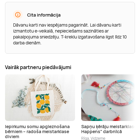
Cita informācija
Dāvanu karti nav iespējams pagarināt. Lai dāvanu karti
izmantotu e-veikalā, nepieciešams sazināties ar
pakalpojuma sniedzēju. T-kreklu izgatavošana ilgst līdz 10
darba dienām.
Vairāk partneru piedāvājumi
Iepirkumu somu apgleznošana
Sapņu ķērāju meistarklase 
bērniem – radoša meistarklase
Happens" darbnīcā
diviem
Rīga, Vidzeme