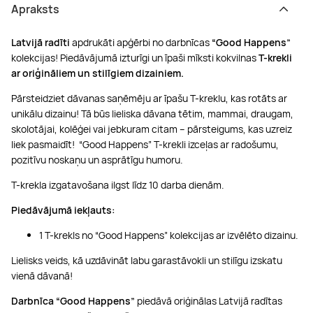
Apraksts
Boulderings
Citas ūdens izklaides
Mūzikas nodarbības
Tetovēšanas salons
Latvijā radīti
apdrukāti apģērbi no darbnīcas
“Good Happens”
Kērlings
Vindsērfings
Deju nodarbības
Deguna un Nabas pīrsings
kolekcijas! Piedāvājumā izturīgi un īpaši mīksti kokvilnas
T-krekli
ar oriģināliem un stilīgiem dizainiem.
Kikbokss
Kaitbords
Ausu caurduršana
Pārsteidziet dāvanas saņēmēju ar īpašu T-kreklu, kas rotāts ar
unikālu dizainu! Tā būs lieliska dāvana tētim, mammai, draugam,
skolotājai, kolēģei vai jebkuram citam – pārsteigums, kas uzreiz
Piedzīvojumu parki
Procedūras vīriešiem
liek pasmaidīt! “Good Happens” T-krekli izceļas ar radošumu,
pozitīvu noskaņu un asprātīgu humoru.
T-krekla izgatavošana ilgst līdz 10 darba dienām.
Piedāvājumā iekļauts:
1 T-krekls no “Good Happens” kolekcijas ar izvēlēto dizainu.
Lielisks veids, kā uzdāvināt labu garastāvokli un stilīgu izskatu
vienā dāvanā!
Darbnīca “Good Happens”
piedāvā oriģinālas Latvijā radītas