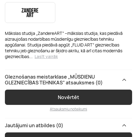
Mākslas studija „ZandereART” –mākslas studija, kas piedāvā
aizraujošas nodarbības mūsdienīgu glezniecības tehniku
apgūšanai. Studija piedāvā apgūt „FLUID ART” glezniecības
tehniku jeb gleznošanu ar šķidro akrilu, kā arī citas modernās
glezniecības
...
Lasīt vairāk
Gleznošanas meistarklase „MŪSDIENU
GLEZNIECĪBAS TEHNIKAS” atsauksmes (0)
Novērtēt
Atsauksmju noteikumi
Jautājumi un atbildes (0)