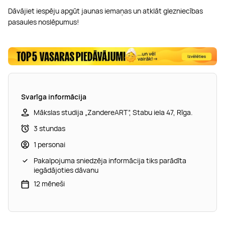
Dāvājiet iespēju apgūt jaunas iemaņas un atklāt glezniecības
pasaules noslēpumus!
Svarīga informācija
Mākslas studija „ZandereART”, Stabu iela 47, Rīga.
3 stundas
1 personai
Pakalpojuma sniedzēja informācija tiks parādīta
iegādājoties dāvanu
12 mēneši