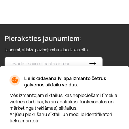
Pieraksties jaunumiem:
Jaunumi, atlaižu paziņojumi un daudz kas cits
* Esmu iepazinies/usies ar
privātuma politiku
Lieliskadavana.lv lapa izmanto četrus
galvenos sīkfailu veidus.
Mēs izmantojam sīkfailus, kas nepieciešami tīmekļa
vietnes darbībai, kā arī analītikas, funkcionālos un
mārketinga (reklāmas) sīkfailus.
Ar jūsu piekrišanu sīkfaili un mobilie identifikatori
Par "Lieliska dāvana"
tiek izmantoti:
Karjera