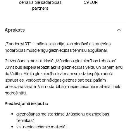
cena kā pie sadarbības
59 EUR
partnera
Apraksts
„ZandereART” – mākslas studija, kas piedāvā aizraujošas
nodarbības mūsdienīgu glezniecības tehniku apgūšanai.
Gleznošanas meistarklasē „Mūsdienu glezniecības tehnikas”
Jums būs iespēja iepazīt akrila glezniecības veidu un paņēmienu
dažādību. Akrila glezniecība ikvienam sniedz iespēju radoši
izpausties, veidojot brīnišķīgas gleznas pat bez īpašām
priekšzināšanām. Visi nodarbībām nepieciešamie materiāli tiek
nodrošināti.
Piedāvājumā iekļauts:
gleznošanas meistarklase „Mūsdienu glezniecības
tehnikas”;
visi nepieciešamie materiāli.