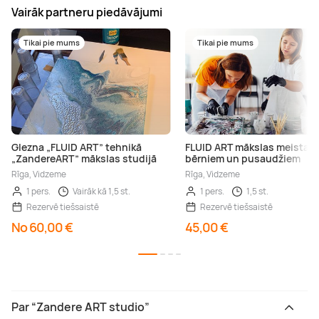
Vairāk partneru piedāvājumi
Tikai pie mums
Tikai pie mums
Glezna „FLUID ART” tehnikā
FLUID ART mākslas meistark
„ZandereART” mākslas studijā
bērniem un pusaudžiem
Rīga, Vidzeme
Rīga, Vidzeme
1 pers.
Vairāk kā 1,5 st.
1 pers.
1,5 st.
Rezervē tiešsaistē
Rezervē tiešsaistē
No 60,00 €
45,00 €
Par “Zandere ART studio”