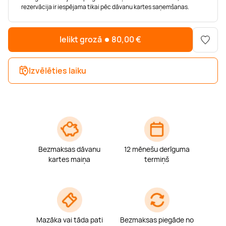
Boulderings
Citas ūdens izklaides
Mūzikas nodarbības
Tetovēšanas salons
rezervācija ir iespējama tikai pēc dāvanu kartes saņemšanas.
Kērlings
Vindsērfings
Deju nodarbības
Deguna un Nabas pīrsings
Ielikt grozā
80,00
€
Kikbokss
Kaitbords
Ausu caurduršana
Izvēlēties laiku
Piedzīvojumu parki
Procedūras vīriešiem
Bezmaksas dāvanu
12 mēnešu derīguma
kartes maiņa
termiņš
Mazāka vai tāda pati
Bezmaksas piegāde no