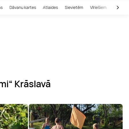
as
Dāvanu kartes
Atlaides
Sievietēm
Vīriešiem
Outlet
mi“ Krāslavā