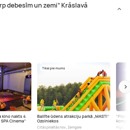
arp debesīm un zemi“ Krāslavā
Tikai pie mums
 kino nakts 4
Ballīte ūdens atrakciju parkā „MASTI”
“Play4
 SPA Cinema”
Ozolniekos
kompān
Citās pilsētās nov., Zemgale
Rīga, Vi