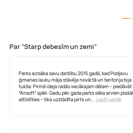
Par “Starp debesīm un zemi”
Parks aizsāka savu darbību 2015.gadā, kad Podjavu
ģimenes lauku māja stāvēja novārtā un teritorija bija
tukša. Pirmā ideja radās vecākajam dēlam – piedāvāt
“Airsoft” spēli. Gadu pēc gada parks sāka arvien plašā
attīstīties – tika uzstādīta pirts un
...
Lasīt vairāk