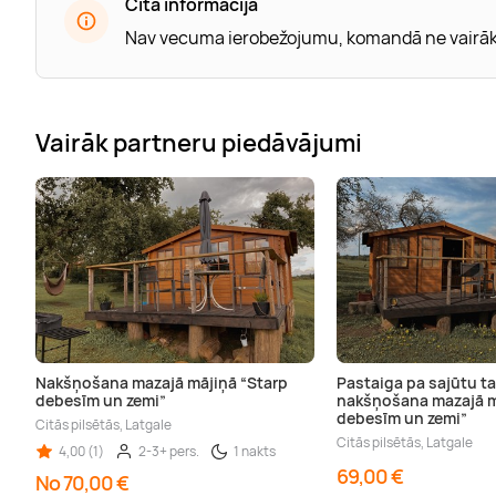
Cita informācija
Nav vecuma ierobežojumu, komandā ne vairāk
Vairāk partneru piedāvājumi
Nakšņošana mazajā mājiņā “Starp
Pastaiga pa sajūtu t
debesīm un zemi”
nakšņošana mazajā m
debesīm un zemi”
Citās pilsētās, Latgale
Citās pilsētās, Latgale
4,00 (1)
2-3+ pers.
1 nakts
69,00 €
No 70,00 €