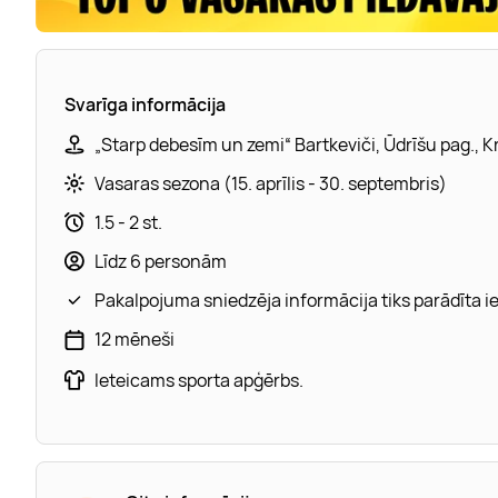
Svarīga informācija
„Starp debesīm un zemi“ Bartkeviči, Ūdrīšu pag., K
Vasaras sezona (15. aprīlis - 30. septembris)
1.5 - 2 st.
Līdz 6 personām
Pakalpojuma sniedzēja informācija tiks parādīta 
12 mēneši
Ieteicams sporta apģērbs.