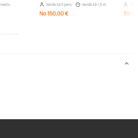
 nakts
Vairāk kā 5 pers.
Vairāk kā 1,5 st.
3 per
No 150,00 €
39,00