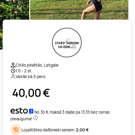
Citās pilsētās, Latgale
1.5 - 2 st.
Vairāk kā 5 pers.
40,00
€
No 30 €, maksā 3 daļās pa 13,33 bez cenas
pieauguma!
Lojalitātes dalībnieki saņem
2,00 €