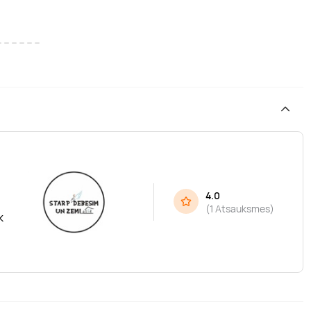
4.0
(
1 Atsauksmes
)
k