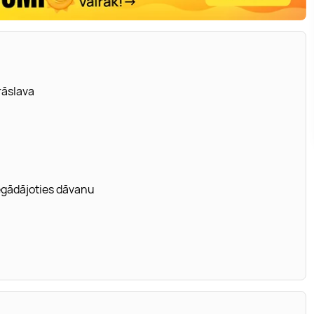
rāslava
iegādājoties dāvanu