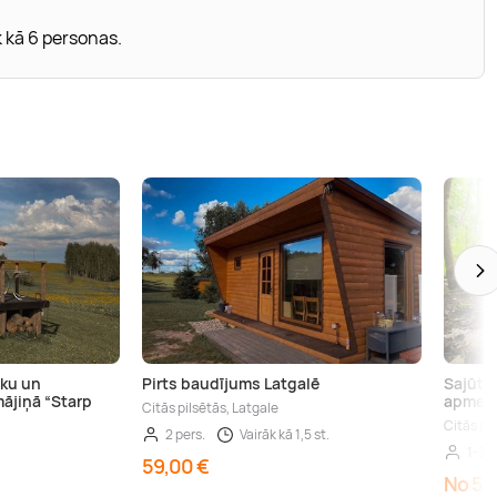
 kā 6 personas.
aku un
Pirts baudījums Latgalē
Sajūtu
ājiņā “Starp
apmek
Citās pilsētās, Latgale
Citās pi
2 pers.
Vairāk kā 1,5 st.
1-3 p
59,00 €
No 5,