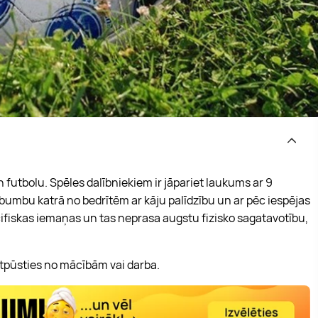
un futbolu. Spēles dalībniekiem ir jāpariet laukums ar 9
bumbu katrā no bedrītēm ar kāju palīdzību un ar pēc iespējas
fiskas iemaņas un tas neprasa augstu fizisko sagatavotību,
 atpūsties no mācībām vai darba.