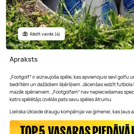
Rādīt vairāk (4)
Apraksts
„Footgolf“ ir aizraujoša spēle, kas apvienojusi sevī golfu 
bedrītēm un dažādiem šķēršļiem. Jācenšas iedzīt futbola 
mazāk spērieniem. „Footgolfam“ nav nepieciešamas speci
katrs spēlētājs izvēlās pats savu spēles ātrumu.
Lieliska izklaide draugu kompānijai vai ģimenei, kas ļaus