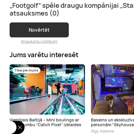
„Footgolf“ spēle draugu kompānijai „St
atsauksmes (0)
Novērtēt
Atsauksmju noteikumi
Jums varētu interesēt
Tikai pie mums
Vienīgais Baltijā – Mini boulings ar
Baseins un ekskluzīva
mazo bumbu “Catch Pixel” izklaides
personām “Skyhouse
parkā
Rīga, Vidzeme