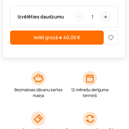
−
+
Izvēlēties daudzumu
1
Ielikt grozā
40,00
€
Bezmaksas dāvanu kartes
12 mēnešu derīguma
maiņa
termiņš