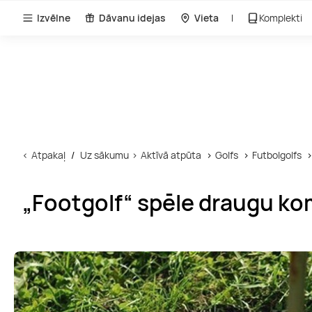
Izvēlne
Dāvanu idejas
Vieta
Komplekti
Atpakaļ
Uz sākumu
Aktīvā atpūta
Golfs
Futbolgolfs
„Footgolf“ spēle draugu ko