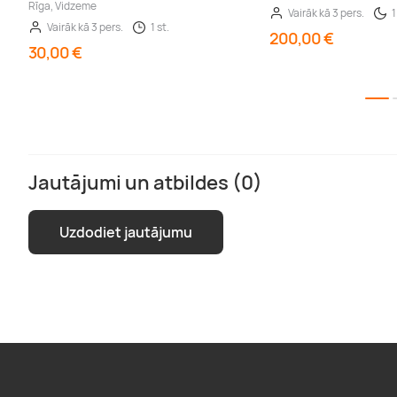
Rīga, Vidzeme
Vairāk kā 3 pers.
1
Vairāk kā 3 pers.
1 st.
200,00 €
30,00 €
Jautājumi un atbildes (0)
Uzdodiet jautājumu