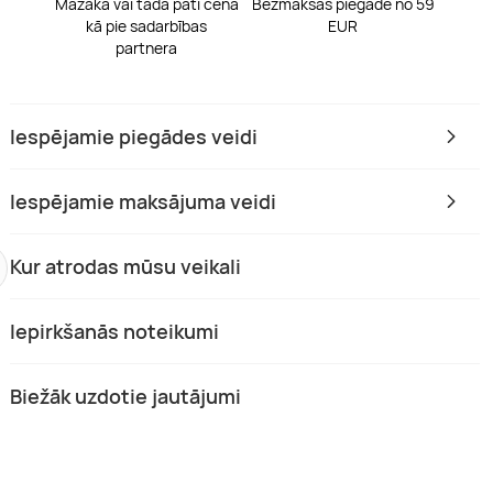
Mazāka vai tāda pati cena
Bezmaksas piegāde no 59
kā pie sadarbības
EUR
partnera
Iespējamie piegādes veidi
Iespējamie maksājuma veidi
Kur atrodas mūsu veikali
Iepirkšanās noteikumi
 takas „Starp debesīm un zemi“
„Starp debesīm un zemi“ šķēršļu
Biežāk uzdotie jautājumi
lējums
trase Krāslavā
lsētās, Latgale
Citās pilsētās, Latgale
ers.
30 min.
1-3 pers.
Vairāk kā 1 st.
00 €
No 10,00 €