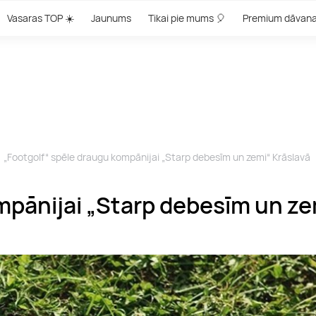
Vasaras TOP ☀️
Jaunums
Tikai pie mums 🎈
Premium dāvan
„Footgolf“ spēle draugu kompānijai „Starp debesīm un zemi“ Krāslavā
mpānijai „Starp debesīm un ze