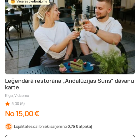
Leģendārā restorāna „Andalūzijas Suns“ dāvanu
karte
Rīga, Vidzeme
5,00 (6)
No 15,00 €
Lojalitātes dalībnieki saņem no
0,75 €
atpakaļ