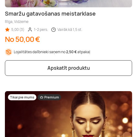
Smaržu gatavošanas meistarklase
Rīga, Vidzeme
5,00 (3)
1-2 pers.
Vairāk kā 1,5 st.
No 50,00 €
Lojalitātes dalībnieki saņem no
2,50 €
atpakaļ
Apskatīt produktu
Tikai pie mums
Premium