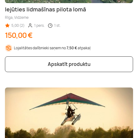
Iejūties lidmašīnas pilota lomā
Rīga, Vidzeme
5,00 (2)
1 pers.
1 st.
150,00 €
Lojalitātes dalībnieki saņem no
7,50 €
atpakaļ
Apskatīt produktu