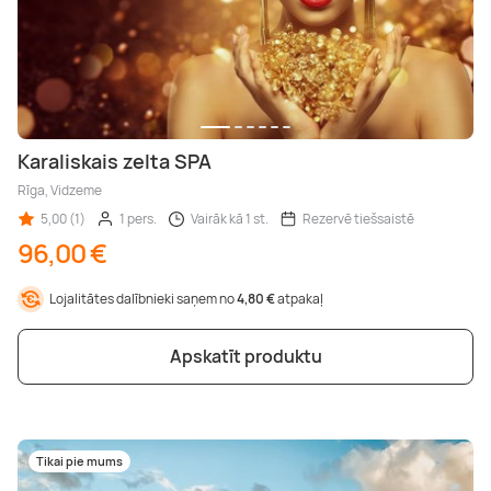
Karaliskais zelta SPA
Rīga, Vidzeme
5,00 (1)
1 pers.
Vairāk kā 1 st.
Rezervē tiešsaistē
96,00 €
Lojalitātes dalībnieki saņem no
4,80 €
atpakaļ
Apskatīt produktu
Tikai pie mums