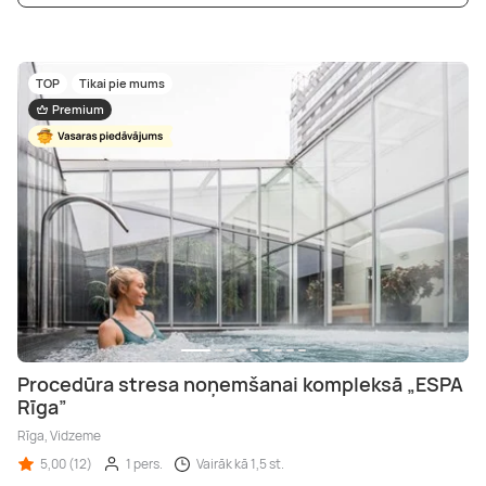
TOP
Tikai pie mums
Premium
Procedūra stresa noņemšanai kompleksā „ESPA
Rīga”
Rīga, Vidzeme
5,00 (12)
1 pers.
Vairāk kā 1,5 st.