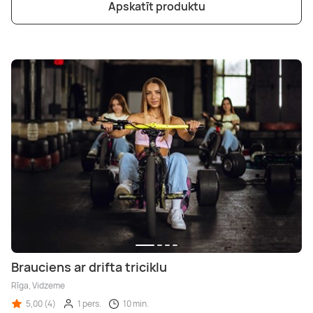
Apskatīt produktu
Brauciens ar drifta triciklu
Rīga, Vidzeme
5,00 (4)
1 pers.
10 min.