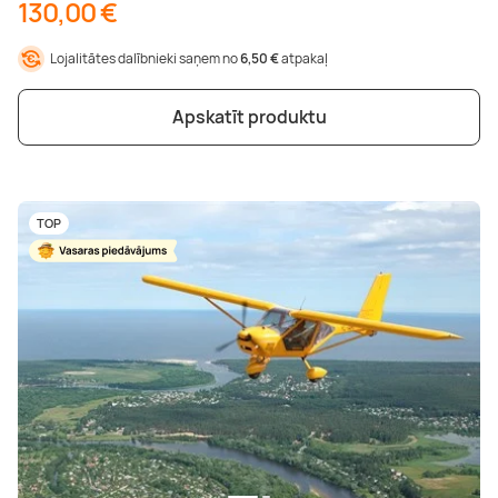
130,00 €
Lojalitātes dalībnieki saņem no
6,50 €
atpakaļ
Apskatīt produktu
TOP