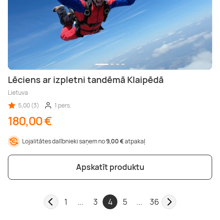
Lēciens ar izpletni tandēmā Klaipēdā
Lietuva
5,00 (3)
1 pers.
180,00 €
Lojalitātes dalībnieki saņem no
9,00 €
atpakaļ
Apskatīt produktu
1
...
3
4
5
...
36