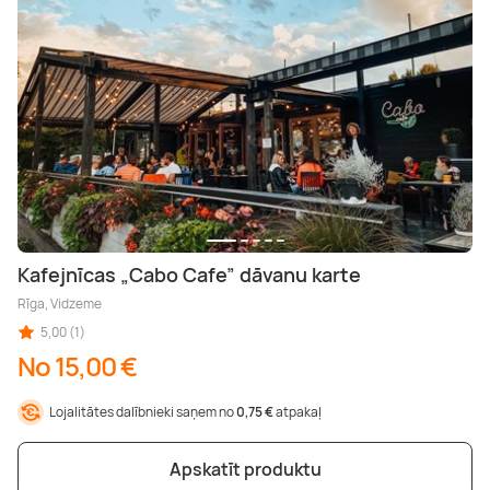
Kafejnīcas „Cabo Cafe” dāvanu karte
Rīga, Vidzeme
5,00 (1)
No 15,00 €
Lojalitātes dalībnieki saņem no
0,75 €
atpakaļ
Apskatīt produktu