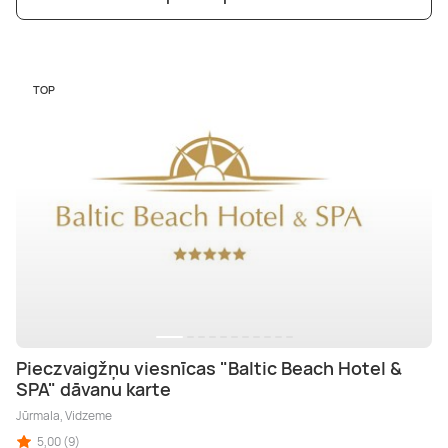
TOP
Pieczvaigžņu viesnīcas "Baltic Beach Hotel &
SPA" dāvanu karte
Jūrmala, Vidzeme
5,00 (9)