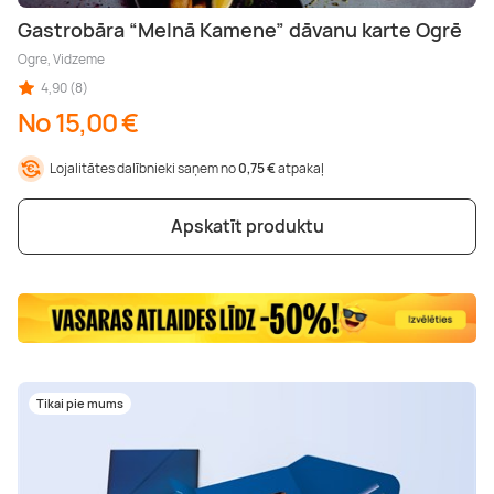
Gastrobāra “Melnā Kamene” dāvanu karte Ogrē
Ogre, Vidzeme
4,90 (8)
No 15,00 €
Lojalitātes dalībnieki saņem no
0,75 €
atpakaļ
Apskatīt produktu
Tikai pie mums