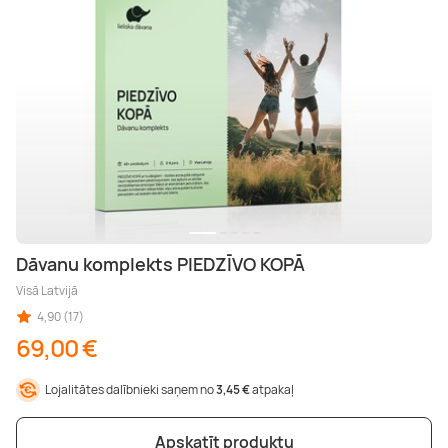
Dāvanu komplekts PIEDZĪVO KOPĀ
Visā Latvijā
4,90 (17)
69,00 €
Lojalitātes dalībnieki saņem no
3,45 €
atpakaļ
Apskatīt produktu