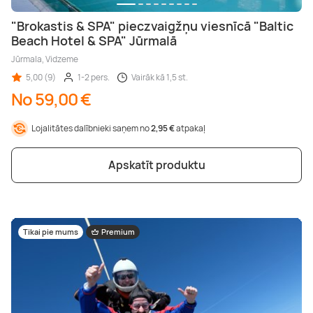
"Brokastis & SPA" pieczvaigžņu viesnīcā "Baltic
Beach Hotel & SPA" Jūrmalā
Jūrmala, Vidzeme
5,00 (9)
1-2 pers.
Vairāk kā 1,5 st.
No 59,00 €
Lojalitātes dalībnieki saņem no
2,95 €
atpakaļ
Apskatīt produktu
Tikai pie mums
Premium