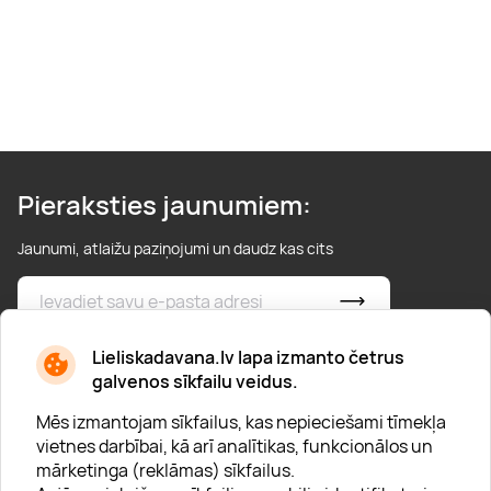
Pieraksties jaunumiem:
Jaunumi, atlaižu paziņojumi un daudz kas cits
* Esmu iepazinies/usies ar
privātuma politiku
Lieliskadavana.lv lapa izmanto četrus
galvenos sīkfailu veidus.
Mēs izmantojam sīkfailus, kas nepieciešami tīmekļa
vietnes darbībai, kā arī analītikas, funkcionālos un
mārketinga (reklāmas) sīkfailus.