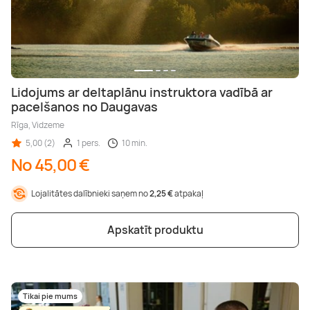
Lidojums ar deltaplānu instruktora vadībā ar
pacelšanos no Daugavas
Rīga, Vidzeme
5,00 (2)
1 pers.
10 min.
No 45,00 €
Lojalitātes dalībnieki saņem no
2,25 €
atpakaļ
Apskatīt produktu
Tikai pie mums