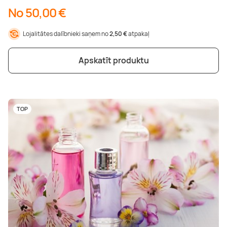
No 50,00 €
Lojalitātes dalībnieki saņem no
2,50 €
atpakaļ
Apskatīt produktu
TOP