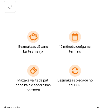
Boulderings
Citas ūdens izklaides
Mūzikas nodarbības
Tetovēšanas salons
Kērlings
Vindsērfings
Deju nodarbības
Deguna un Nabas pīrsings
Kikbokss
Kaitbords
Ausu caurduršana
Piedzīvojumu parki
Procedūras vīriešiem
Bezmaksas dāvanu
12 mēnešu derīguma
kartes maiņa
termiņš
Mazāka vai tāda pati
Bezmaksas piegāde no
cena kā pie sadarbības
59 EUR
partnera
Apraksts