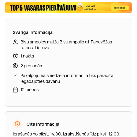
Svarīga informācija
Bistrampoles muiža Bistrampolio g1, Panevēžas
rajons, Lietuva
1 nakts
2 personām
Pakalpojuma sniedzēja informācija tiks parādīta
iegādājoties dāvanu
12 mēneši
Cita informācija
Ierašanās no plkst. 14.00, izrakstīšanās līdz plkst. 12.00.