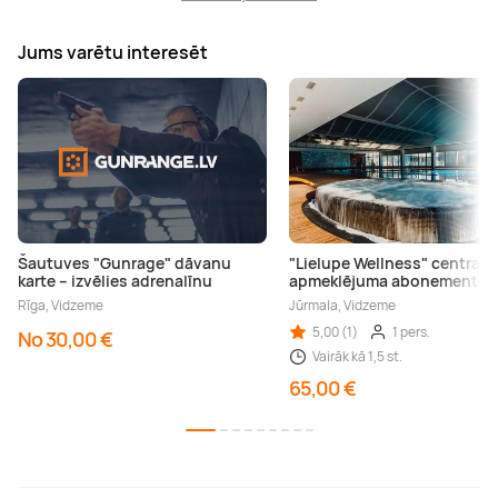
Jums varētu interesēt
Šautuves "Gunrage" dāvanu
"Lielupe Wellness" centra
karte – izvēlies adrenalīnu
apmeklējuma abonements
Rīga, Vidzeme
Jūrmala, Vidzeme
5,00 (1)
1 pers.
No 30,00 €
Vairāk kā 1,5 st.
65,00 €