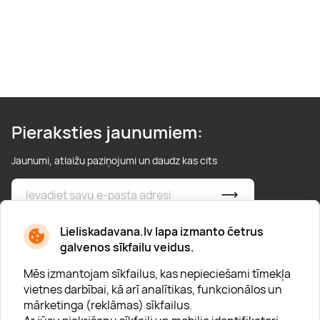
Pieraksties jaunumiem:
Jaunumi, atlaižu paziņojumi un daudz kas cits
* Esmu iepazinies/usies ar
privātuma politiku
Lieliskadavana.lv lapa izmanto četrus
galvenos sīkfailu veidus.
Mēs izmantojam sīkfailus, kas nepieciešami tīmekļa
vietnes darbībai, kā arī analītikas, funkcionālos un
mārketinga (reklāmas) sīkfailus.