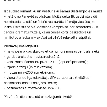
Izbaudiet romantiku un vēsturisku šarmu Bistrampoles muižā
– netālu no Panevēžas pilsētas. Muiža celta 19. gadsimta vidū
neoklasicisma stilā un šobrīd restaurēta kā mājo viesnīca, ko
ieskauj skaists parks. Viesnīcas kompleksā ir arī restorāns, SPA
centrs, grāmatu muzejs, kā arī tenisa korti, basketbola un
minifutbola laukumi – aktīvai vai pilnībā relaksētai atpūtai.
Piedāvājumā iekļauts:
• nakšņošana klasiskā divvietīgā numurā muižas centrālajā ēkā;
• gardas brokastis muižas restorānā;
• vēlā izrakstīšanās līdz plkst. 15.00 (iepriekš piesakot);
• izjāde ar zirgu (15 min katram);
• muižas mini-ZOO apmeklējums;
• vienu stundu ilga relaksācija SPA vai sporta aktivitātes –
basketbols, minifutbols, āra teniss;
• bezmaksas autostāvvieta un Wi-Fi.
Pārvērt šo dienu skaistā piedzīvojumā divatā!