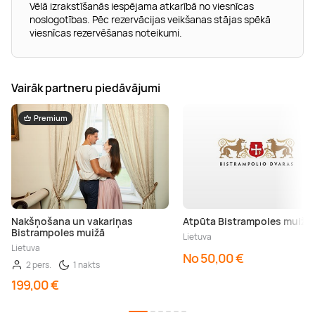
Vēlā izrakstīšanās iespējama atkarībā no viesnīcas
noslogotības. Pēc rezervācijas veikšanas stājas spēkā
viesnīcas rezervēšanas noteikumi.
Vairāk partneru piedāvājumi
Premium
Nakšņošana un vakariņas
Atpūta Bistrampoles muižā
Bistrampoles muižā
Lietuva
Lietuva
No 50,00 €
2 pers.
1 nakts
199,00 €