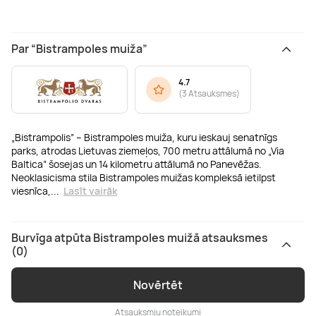
Par “Bistrampoles muiža”
4.7
(
3 Atsauksmes
)
„Bistrampolis” – Bistrampoles muiža, kuru ieskauj senatnīgs
parks, atrodas Lietuvas ziemeļos, 700 metru attālumā no „Via
Baltica” šosejas un 14 kilometru attālumā no Panevēžas.
Neoklasicisma stila Bistrampoles muižas kompleksā ietilpst
viesnīca,
...
Lasīt vairāk
Burvīga atpūta Bistrampoles muižā atsauksmes
(0)
Novērtēt
Atsauksmju noteikumi