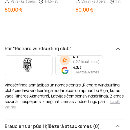
Vairāk kā 3 pers.
1-1,5+ st.
Vairāk kā 3 pers.
1 st.
50,00 €
50,00 €
Par “Richard windsurfing club”
4.9
(
12 Atsauksmes
)
4.3/5
109 Atsauksmes
Vindsērfinga apmācības un nomas centrs „Richard windsurfing
club” piedāvā vindsērfinga nodarbības un apmācību Rīgā, kuras
vada Rihards Akmentiņš, Latvijas čempions vindsērfingā. Ziemas
sezonā ir iespējams izmēģināt ziemas vindsērfingu pāri
...
Lasīt
vairāk
Brauciens ar pūsli Ķīšezerā atsauksmes (0)