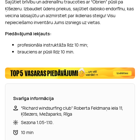
Sajūtiet brīvību un adrenalīnu traucoties ar “Obrien” pūsli pa
Ķīšezeru. Izbaudiet ūdens priekus, sajūtiet dabisko endorfīnu, kas
veicina labsajūtu un aizmirstiet par ikdienas steigu! Visu
nepieciešamo inventāru Jums izsniegs uz vietas.
Piedāvājumā iekļauts:
profesionāla instruktāža līdz 10 min;
brauciens ar pūsli līdz 10 min.
Svarīga informācija
“Richard windsurfing club” Roberta Feldmaņa iela 11,
Ķīšezers, Mežaparks, Rīga
Sezona 1.05-1.10.
10 min