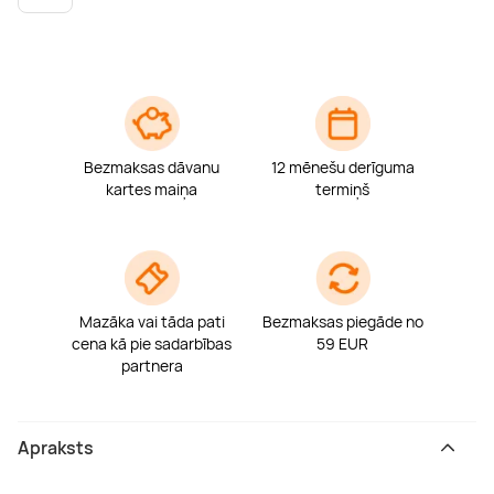
Boulderings
Citas ūdens izklaides
Mūzikas nodarbības
Tetovēšanas salons
Kērlings
Vindsērfings
Deju nodarbības
Deguna un Nabas pīrsings
Kikbokss
Kaitbords
Ausu caurduršana
Bezmaksas dāvanu
12 mēnešu derīguma
kartes maiņa
termiņš
Piedzīvojumu parki
Procedūras vīriešiem
Mazāka vai tāda pati
Bezmaksas piegāde no
cena kā pie sadarbības
59 EUR
partnera
Apraksts