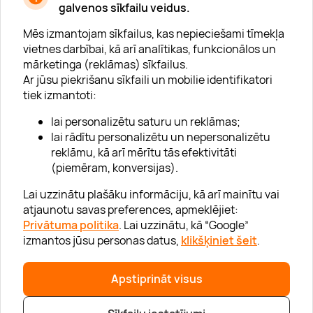
galvenos sīkfailu veidus.
Mēs izmantojam sīkfailus, kas nepieciešami tīmekļa
vietnes darbībai, kā arī analītikas, funkcionālos un
mārketinga (reklāmas) sīkfailus.
Ar jūsu piekrišanu sīkfaili un mobilie identifikatori
Par "Lieliska dāvana"
tiek izmantoti:
Karjera
lai personalizētu saturu un reklāmas;
Blogs
lai rādītu personalizētu un nepersonalizētu
reklāmu, kā arī mērītu tās efektivitāti
Uzņēmumiem
(piemēram, konversijas).
Lojalitātes klubs 💸
Lai uzzinātu plašāku informāciju, kā arī mainītu vai
atjaunotu savas preferences, apmeklējiet:
Privātuma politika
. Lai uzzinātu, kā “Google”
Palīdzība
izmantos jūsu personas datus,
klikšķiniet šeit
.
“GERA DOVANA” GRUPA
Apstiprināt visus