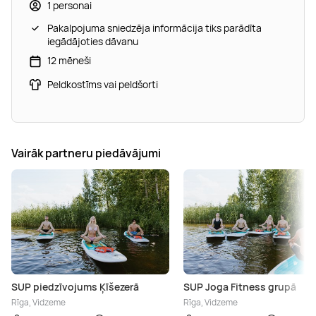
1 personai
Pakalpojuma sniedzēja informācija tiks parādīta
iegādājoties dāvanu
12 mēneši
Peldkostīms vai peldšorti
Vairāk partneru piedāvājumi
SUP piedzīvojums Ķīšezerā
SUP Joga Fitness grupā
Rīga, Vidzeme
Rīga, Vidzeme