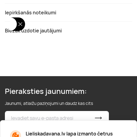
Iepirkšanās noteikumi
Biežāk uzdotie jautājumi
Pieraksties jaunumiem:
Jaunumi, atlaižu paziņojumi un daudz kas cits
* Esmu iepazinies/usies ar
privātuma politiku
Lieliskadavana.lv lapa izmanto četrus