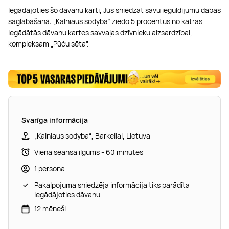
Iegādājoties šo dāvanu karti, Jūs sniedzat savu ieguldījumu dabas
saglabāšanā: „Kalniaus sodyba” ziedo 5 procentus no katras
iegādātās dāvanu kartes savvaļas dzīvnieku aizsardzībai,
kompleksam „Pūču sēta”.
Svarīga informācija
„Kalniaus sodyba“, Barkeliai, Lietuva
Viena seansa ilgums - 60 minūtes
1 persona
Pakalpojuma sniedzēja informācija tiks parādīta
iegādājoties dāvanu
12 mēneši