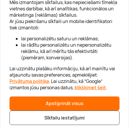
Mēs izmantojam sīkfailus, kas nepieciešami tīmekļa
vietnes darbībai, kā arī analītikas, funkcionālos un
mārketinga (reklāmas) sīkfailus.
Ar jūsu piekrišanu sīkfaili un mobilie identifikatori
Par "Lieliska dāvana"
tiek izmantoti:
Karjera
lai personalizētu saturu un reklāmas;
Blogs
lai rādītu personalizētu un nepersonalizētu
reklāmu, kā arī mērītu tās efektivitāti
Uzņēmumiem
(piemēram, konversijas).
Lojalitātes klubs 💸
Lai uzzinātu plašāku informāciju, kā arī mainītu vai
atjaunotu savas preferences, apmeklējiet:
Privātuma politika
. Lai uzzinātu, kā “Google”
Palīdzība
izmantos jūsu personas datus,
klikšķiniet šeit
.
“GERA DOVANA” GRUPA
Apstiprināt visus
Sīkfailu iestatījumi
|
|
© 2026 SIA Lieliska dāvana
info@lieliskadavana.lv
+371 6601 8025
Privātuma politika
|
Mājas lapas karte