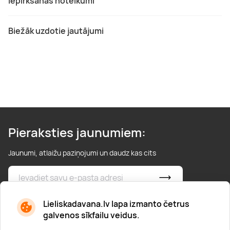
Iepirkšanās noteikumi
Biežāk uzdotie jautājumi
Pieraksties jaunumiem:
Jaunumi, atlaižu paziņojumi un daudz kas cits
* Esmu iepazinies/usies ar
privātuma politiku
Lieliskadavana.lv lapa izmanto četrus
galvenos sīkfailu veidus.