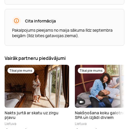
Cita informācija
Pakalpojums pieejams no maija sākuma līdz septembra
beigām (līdz bites gatavojas ziemai).
Vairāk partneru piedāvājumi
Tikai pie mums
Tikai pie mums
Nakts jurtā ar skatu uz zirgu
Nakšņošana koku galotnēs 
pļavu
SPA un izjādi diviem
Lietuva
Lietuva