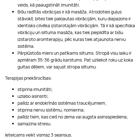
veids, kā paaugstināt imunitāti.
Bišu radītās vibrācijas ir kā masāža. Atrodoties guļus
stāvoklī, bites tiek pakļautas vibrācijām, kuru diapazons ir
identisks cilvēka izstarotajām vibrācijām. Tā ir kā specifiska
vibrāciju un siltuma masāža, kas tiek piepildīta ar bišu
izstaroto aromterapiju, pēc kuras tiek atjaunota nervu
sistēma.
Pārplūstošs miers un patīkams siltums. Stropā visu laiku ir
apmēram 35-36 grādu karstums. Pat uzliekot roku uz koka
gultas dēļiem, var sajust stropa siltumu.
Terapijas priekšrocības:
stiprina imunitāti;
uzlabo asinsriti;
palīdz ar endokrīnās sistēmas traucējumiem;
stiprina nervu sistēmu, nomierina;
palīdz tiem, kas cieš no zema vai augsta asinsspiediena;
samazina stresu.
Ieteicams veikt vismaz 3 seansus.