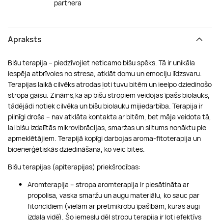
partnera
Apraksts
Bišu terapija – piedzīvojiet neticamo bišu spēks. Tā ir unikāla
iespēja atbrīvoies no stresa, atklāt domu un emociju līdzsvaru.
Terapijas laikā cilvēks atrodas ļoti tuvu bitēm un ieelpo dziedinošo
stropa gaisu. Zināms,ka ap bišu stropiem veidojas īpašs biolauks,
tādējādi notiek cilvēka un bišu biolauku mijiedarbība. Terapija ir
pilnīgi droša – nav atklāta kontakta ar bitēm, bet māja veidota tā,
lai bišu izdalītās mikrovibrācijas, smaržas un siltums nonāktu pie
apmeklētājiem. Terapijā kopīgi darbojas aroma-fitoterapija un
bioenerģētiskās dziedināšana, ko veic bites.
Bišu terapijas (apiterapijas) priekšrocības:
Aromterapija – stropa aromterapija ir piesātināta ar
propolisa, vaska smaržu un augu materiālu, ko sauc par
fitoncīdiem (vielām ar pretmikrobu īpašībām, kuras augi
izdala vidē). Šo iemeslu dēļ stropu terapija ir ļoti efektīvs