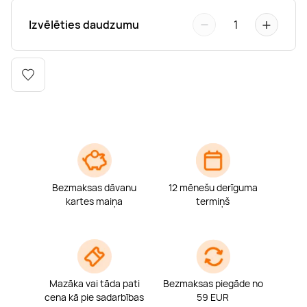
Boulderings
Citas ūdens izklaides
Mūzikas nodarbības
Tetovēšanas salons
−
+
Izvēlēties daudzumu
1
Kērlings
Vindsērfings
Deju nodarbības
Deguna un Nabas pīrsings
Kikbokss
Kaitbords
Ausu caurduršana
Piedzīvojumu parki
Procedūras vīriešiem
Bezmaksas dāvanu
12 mēnešu derīguma
kartes maiņa
termiņš
Mazāka vai tāda pati
Bezmaksas piegāde no
cena kā pie sadarbības
59 EUR