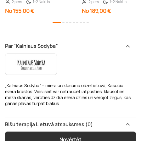
2 pers.
1-2 Naktis
2 pers.
1-2 Naktis
No 155,00 €
No 189,00 €
Par “Kalniaus Sodyba”
„Kalniaus Sodyba” – miera un klusuma oāzeLietuvā, Kašučiai
ezera krastos. Viesi šeit var netraucēti atpūsties, klausoties
meža skaņās, veroties dzidrā ezera dzīlēs un vērojot zirgus, kas
ganās pļavās turpat blakus.
Bišu terapija Lietuvā atsauksmes (0)
Novērtēt