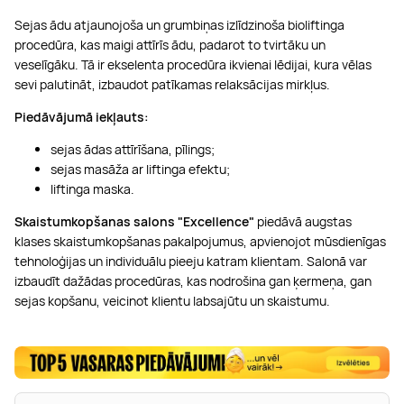
Sejas ādu atjaunojoša un grumbiņas izlīdzinoša bioliftinga
procedūra, kas maigi attīrīs ādu, padarot to tvirtāku un
veselīgāku. Tā ir ekselenta procedūra ikvienai lēdijai, kura vēlas
sevi palutināt, izbaudot patīkamas relaksācijas mirkļus.
Piedāvājumā iekļauts:
sejas ādas attīrīšana, pīlings;
sejas masāža ar liftinga efektu;
liftinga maska.
Skaistumkopšanas salons "Excellence"
piedāvā augstas
klases skaistumkopšanas pakalpojumus, apvienojot mūsdienīgas
tehnoloģijas un individuālu pieeju katram klientam. Salonā var
izbaudīt dažādas procedūras, kas nodrošina gan ķermeņa,
gan
sejas kopšanu, veicinot klientu labsajūtu un skaistumu.