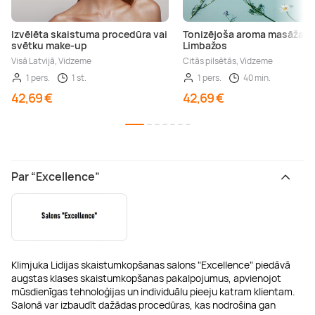
Izvēlēta skaistuma procedūra vai
Tonizējoša aroma masāža
svētku make-up
Limbažos
Visā Latvijā, Vidzeme
Citās pilsētās, Vidzeme
1 pers.
1 st.
1 pers.
40 min.
42,69 €
42,69 €
Par “Excellence”
Klimjuka Lidijas skaistumkopšanas salons "Excellence" piedāvā
augstas klases skaistumkopšanas pakalpojumus, apvienojot
mūsdienīgas tehnoloģijas un individuālu pieeju katram klientam.
Salonā var izbaudīt dažādas procedūras, kas nodrošina gan