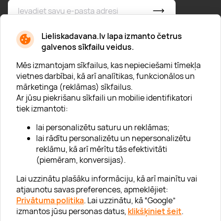
* Esmu iepazinies/usies ar
privātuma politiku
Lieliskadavana.lv lapa izmanto četrus
galvenos sīkfailu veidus.
Mēs izmantojam sīkfailus, kas nepieciešami tīmekļa
vietnes darbībai, kā arī analītikas, funkcionālos un
mārketinga (reklāmas) sīkfailus.
Ar jūsu piekrišanu sīkfaili un mobilie identifikatori
Par "Lieliska dāvana"
tiek izmantoti:
Karjera
lai personalizētu saturu un reklāmas;
Blogs
lai rādītu personalizētu un nepersonalizētu
reklāmu, kā arī mērītu tās efektivitāti
Uzņēmumiem
(piemēram, konversijas).
Lojalitātes klubs 💸
Lai uzzinātu plašāku informāciju, kā arī mainītu vai
atjaunotu savas preferences, apmeklējiet:
Privātuma politika
. Lai uzzinātu, kā “Google”
Palīdzība
izmantos jūsu personas datus,
klikšķiniet šeit
.