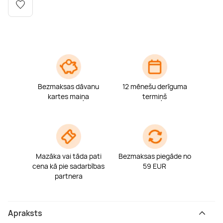
Boulderings
Citas ūdens izklaides
Mūzikas nodarbības
Tetovēšanas salons
Kērlings
Vindsērfings
Deju nodarbības
Deguna un Nabas pīrsings
Kikbokss
Kaitbords
Ausu caurduršana
Bezmaksas dāvanu
12 mēnešu derīguma
Piedzīvojumu parki
Procedūras vīriešiem
kartes maiņa
termiņš
Mazāka vai tāda pati
Bezmaksas piegāde no
cena kā pie sadarbības
59 EUR
partnera
Apraksts