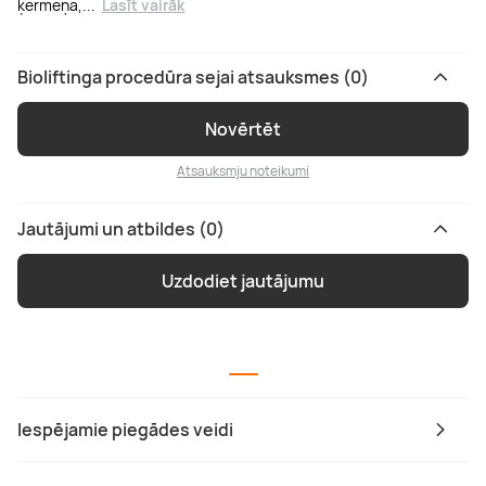
ķermeņa,
...
Lasīt vairāk
Bioliftinga procedūra sejai atsauksmes (0)
Novērtēt
Atsauksmju noteikumi
Jautājumi un atbildes (0)
Uzdodiet jautājumu
Iespējamie piegādes veidi