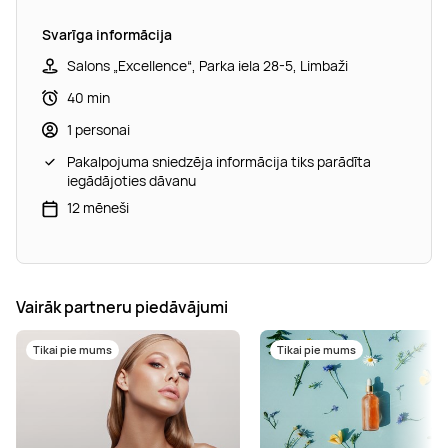
Svarīga informācija
Salons „Excellence“, Parka iela 28-5, Limbaži
40 min
1 personai
Pakalpojuma sniedzēja informācija tiks parādīta
iegādājoties dāvanu
12 mēneši
Vairāk partneru piedāvājumi
Tikai pie mums
Tikai pie mums