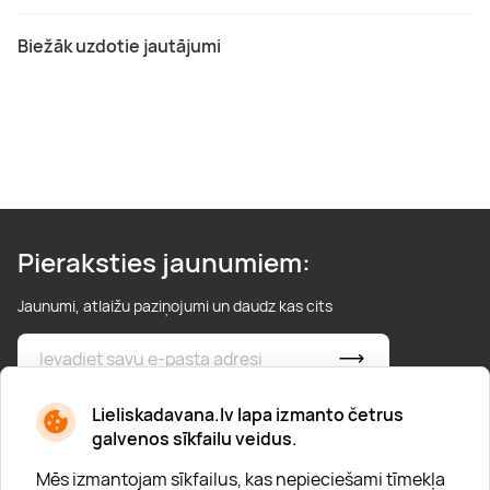
Biežāk uzdotie jautājumi
Pieraksties jaunumiem:
Jaunumi, atlaižu paziņojumi un daudz kas cits
* Esmu iepazinies/usies ar
privātuma politiku
Lieliskadavana.lv lapa izmanto četrus
galvenos sīkfailu veidus.
Mēs izmantojam sīkfailus, kas nepieciešami tīmekļa