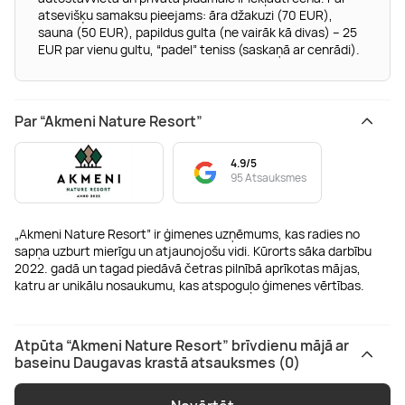
atsevišķu samaksu pieejams: āra džakuzi (70 EUR),
sauna (50 EUR), papildus gulta (ne vairāk kā divas) – 25
EUR par vienu gultu, “padel” teniss (saskaņā ar cenrādi).
Par “Akmeni Nature Resort”
4.9/5
95 Atsauksmes
„Akmeni Nature Resort” ir ģimenes uzņēmums, kas radies no
sapņa uzburt mierīgu un atjaunojošu vidi. Kūrorts sāka darbību
2022. gadā un tagad piedāvā četras pilnībā aprīkotas mājas,
katru ar unikālu nosaukumu, kas atspoguļo ģimenes vērtības.
Atpūta “Akmeni Nature Resort” brīvdienu mājā ar
baseinu Daugavas krastā atsauksmes (0)