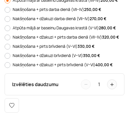
Atpūta mājā ar baseinu Daugavas krastā (VII-IV)
200,00
€
Boulderings
Citas ūdens izklaides
Mūzikas nodarbības
Tetovēšanas salons
Nakšņošana + pirts darba dienā (VII–IV)
250,00
€
Nakšņošana + džakuzi darba dienā (VII–IV)
270,00
€
Kērlings
Vindsērfings
Deju nodarbības
Deguna un Nabas pīrsings
Atpūta mājā ar baseinu Daugavas krastā (V-VI)
280,00
€
Nakšņošana + džakuzi + pirts darba dienā (VII–IV)
320,00
€
Kikbokss
Kaitbords
Ausu caurduršana
Nakšņošana + pirts brīvdienā (V–VI)
330,00
€
Piedzīvojumu parki
Procedūras vīriešiem
Nakšņošana + džakuzi brīvdienā (V–VI)
350,00
€
Nakšņošana + džakuzi + pirts brīvdienā (V–VI)
400,00
€
−
+
Izvēlēties daudzumu
1