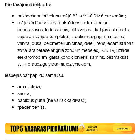
Piedāvājumā iekļauts:
nakšņošana brīvdienu mājā “Villa Mila” līdz 6 personām;
mājas ērtības: dzeramais ūdens, mikroviļnu un
cepeškrāsns, ledusskapis, plīts virsma, kafijas automāts,
tējas un kafijas komplekts, trauku mazgājamā mašīna,
vanna, duša, peldmēteļi un čības, dvieļi, fēns, ēdamistabas
zona, āra terase ar grila zonu un mēbeles, LCD TV, uzlāde
elektromobilim, gaisa kondicionieris, kamīns, bezmaksas
WiFi, draudzīga vieta mājdzīvniekiem.
Iespējas par papildu samaksu:
āra džakuzi;
sauna;
papildus gulta (ne vairāk kā divas);
"padel” teniss.