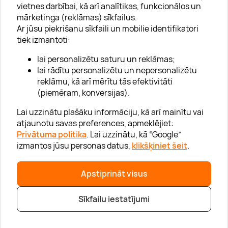
vietnes darbībai, kā arī analītikas, funkcionālos un
mārketinga (reklāmas) sīkfailus.
Ar jūsu piekrišanu sīkfaili un mobilie identifikatori
Par "Lieliska dāvana"
tiek izmantoti:
Karjera
lai personalizētu saturu un reklāmas;
Blogs
lai rādītu personalizētu un nepersonalizētu
reklāmu, kā arī mērītu tās efektivitāti
Uzņēmumiem
(piemēram, konversijas).
Lojalitātes klubs 💸
Lai uzzinātu plašāku informāciju, kā arī mainītu vai
atjaunotu savas preferences, apmeklējiet:
Privātuma politika
. Lai uzzinātu, kā “Google”
Palīdzība
izmantos jūsu personas datus,
klikšķiniet šeit
.
“GERA DOVANA” GRUPA
Apstiprināt visus
Sīkfailu iestatījumi
|
|
© 2026 SIA Lieliska dāvana
info@lieliskadavana.lv
+371 6601 8025
Privātuma politika
|
Mājas lapas karte