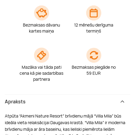
Bezmaksas dāvanu
12 mēnešu derīguma
kartes maiņa
termiņš
Mazāka vai tāda pati
Bezmaksas piegāde no
cena kā pie sadarbības
59 EUR
partnera
Apraksts
Atpūta “Akmeni Nature Resort” brīvdienu mājā “Villa Mila” būs
ideāla vieta relaksācijai Daugavas krastā. “Villa Mila” ir moderna
brīvdienu māja ar āra baseinu, kas lieliski piemērota lielām