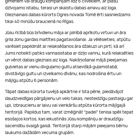
ģimenēm vai draugu kompānijām līdz 6 cilvēkiem, ar plašu
dzīvojamo istabu, terasi un skaistu dabas ainavu aiz loga.
Gleznainais dabas kūrorts Ogres novada Tomē ērti sasniedzams
tikai 40 minūšu braucienā no Rīgas.
Jūsu rīcībā būs brīvdienu māja ar pilnībā aprīkotu virtuvi un āra
grila zonu gardas maltītes pagatavošanai. Ja vēlēsieties, atpūtu
varēsiet papildināt ar relaksēšanos āra džakuzi un pirtī, kā arī
Jums noteikti patiks vannasistaba ar dziļo vannu, kurā relaksēties
un vērot dabas gleznais aiz loga. Nakšņošanai mājā pieejamas
guļvietas ar vienu divguļamo gultu atsevišķā guļamistabā,
divstāvīgo gultu un izvelkamo dīvānu, kas nodrošina ērtu un
mājīgu atpūtu 6 personām.
Tāpat dabas kūrorta tuvējā apkārtne ir īsta pērle, piedāvājot
daudzveidīgas pārgājienu un velo takas, nesteidzīgu pastaigu gar
upi, izbraucienu ar laivu vai vienkāršu atpūta kūrorta mājīgajā
teritorijā. Papildus tam, varat izmēģināt “padel” tenisa spēli tepat
esošajos kortos, kas iekustinās Jūsu kompāniju ar draudzīgu
sacensību svaigā gaisā. Teritorijā starp mājām pieejams bērnu
laukums dažādām vecuma grupām.