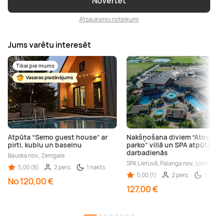
Novērtēt
Atsauksmju noteikumi
Jums varētu interesēt
Tikai pie mums
Atpūta “Semo guest house” ar
Nakšņošana diviem “Atost
pirti, kublu un baseinu
parko” villā un SPA atpūta
darbadienās
Bauska nov., Zemgale
SPA Lietuvā, Palanga nov., Lietuva
5,00 (8)
2 pers.
1 nakts
5,00 (1)
2 pers.
1 nak
No 120,00 €
127,00 €