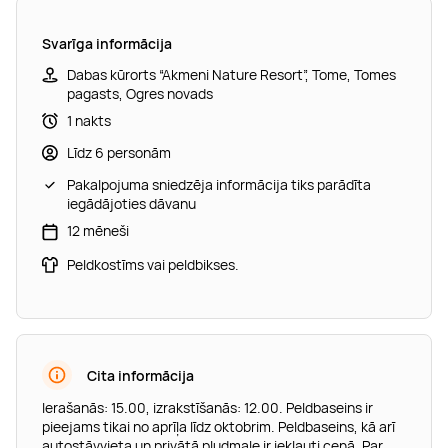
Svarīga informācija
Dabas kūrorts “Akmeni Nature Resort”, Tome, Tomes
pagasts, Ogres novads
1 nakts
Līdz 6 personām
Pakalpojuma sniedzēja informācija tiks parādīta
iegādājoties dāvanu
12 mēneši
Peldkostīms vai peldbikses.
Cita informācija
Ierašanās: 15.00, izrakstīšanās: 12.00. Peldbaseins ir
pieejams tikai no aprīļa līdz oktobrim. Peldbaseins, kā arī
autostāvvieta un privātā pludmale ir iekļauti cenā. Par