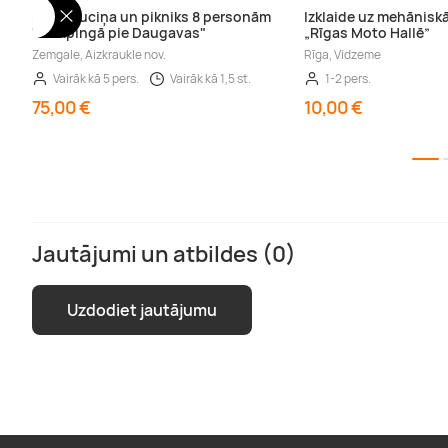
Pirts muciņa un pikniks 8 personām
Izklaide uz mehānisk
"Kempingā pie Daugavas"
„Rīgas Moto Hallē”
Zemgale, Aizkraukle nov.
Rīga, Vidzeme
Vairāk kā 5 pers.
Vairāk kā 1,5 st.
1-2 pers.
75,00 €
10,00 €
Jautājumi un atbildes (0)
Uzdodiet jautājumu