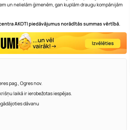
pāriem un nelielām ģimenēm, gan kuplām draugu kompānijām
s centra AKOTI piedāvājumus norādītās summas vērtībā.
eres pag., Ogres nov.
rišņu laikā ir ierobežotas iespējas.
iegādājoties dāvanu