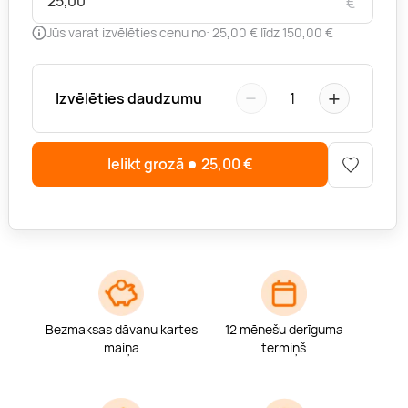
€
Jūs varat izvēlēties cenu no: 25,00 € līdz 150,00 €
−
+
Izvēlēties daudzumu
1
Ielikt grozā
25,00
€
Bezmaksas dāvanu kartes
12 mēnešu derīguma
maiņa
termiņš