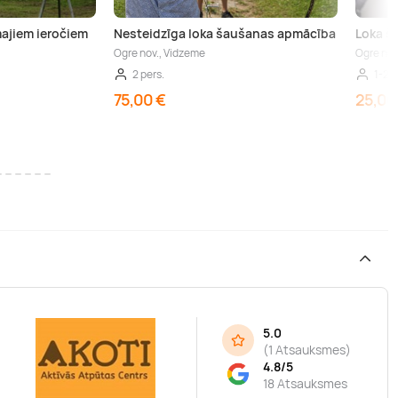
ajiem ieročiem
Nesteidzīga loka šaušanas apmācība
Loka š
Ogre nov., Vidzeme
Ogre nov
2 pers.
1-2 p
75,00 €
25,00
5.0
(
1 Atsauksmes
)
4.8/5
18 Atsauksmes