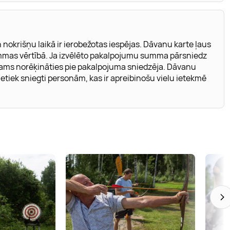
 nokrišņu laikā ir ierobežotas iespējas. Dāvanu karte ļaus
mmas vērtībā. Ja izvēlēto pakalpojumu summa pārsniedz
ējams norēķināties pie pakalpojuma sniedzēja. Dāvanu
etiek sniegti personām, kas ir apreibinošu vielu ietekmē