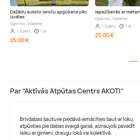
Dažādu auksto ieroču apgūšana pēc
Iepazīšanās ar metam
izvēles
Ogre nov., Vidzeme
Ogre nov., Vidzeme
1-2 pers.
1 st.
1-2 pers.
1 st.
25,00 €
25,00 €
Par “Aktīvās Atpūtas Centrs AKOTI”
Brīvdabas šautuve piedāvā iemācīties šaut ar loku,
atpūsties pie dabas svaigā gaisā, aizraujoši pavadīt
laiku ar ģimeni, draugu lokā vai kolektīvā.