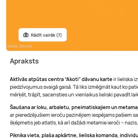
Rādīt vairāk (7)
Apraksts
Aktīvās atpūtas centra “Akoti” dāvanu karte
ir lieliska 
piedzīvojumus svaigā gaisā. Tā liks izmēģināt kaut ko pa
mērķēt, trāpīt, sacensties un vienlaikus lieliski pavadīt la
Šaušana ar loku, arbaletu, pneimatiskajiem un metama
ar pieredzējušiem ieroču pazinējiem iespējams pašiem sajus
šķēpmetis jeb atlatls, kā arī dažādi metamie ieroči – nazis, 
Piknika vieta, plaša apkārtne, lieliska komanda, individ