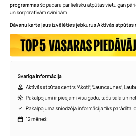
programmas
šo padara par lielisku atpūtas vietu gan 
un korporatīvām svinībām.
Dāvanu karte ļaus izvēlēties jebkurus Aktīvās atpūta
Svarīga informācija
Aktīvās atpūtas centrs “Akoti”, “Jauncaunes”, Laub
Pakalpojumi ir pieejami visu gadu, taču sala un nok
Pakalpojuma sniedzēja informācija tiks parādīta 
12 mēneši