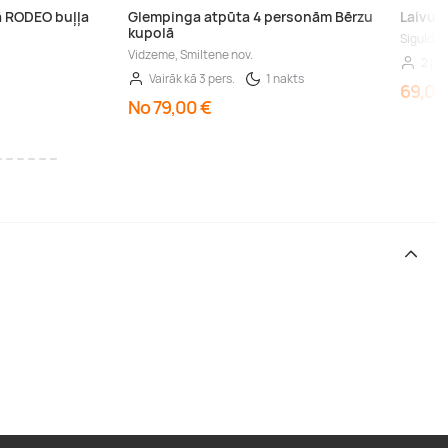
ā RODEO buļļa
Glempinga atpūta 4 personām Bērzu
Laivu 
kupolā
Sigulda 
Vidzeme, Smiltene nov.
2 per
Vairāk kā 3 pers.
1 nakts
69,00
No 79,00 €