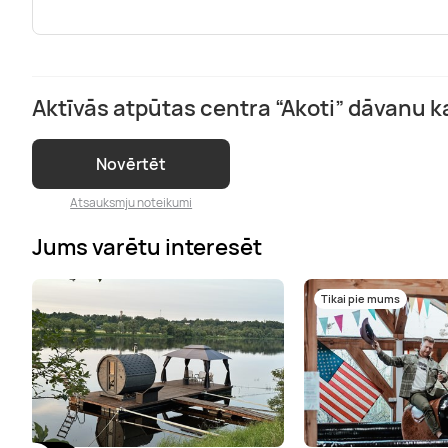
Aktīvās atpūtas centra “Akoti” dāvanu 
Novērtēt
Atsauksmju noteikumi
Jums varētu interesēt
Tikai pie mums