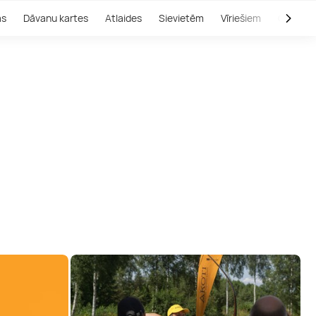
as
Dāvanu kartes
Atlaides
Sievietēm
Vīriešiem
Outlet