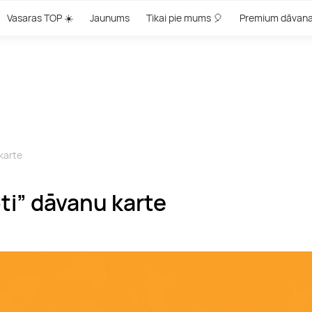
Vasaras TOP ☀️
Jaunums
Tikai pie mums 🎈
Premium dāvan
karte
ti” dāvanu karte