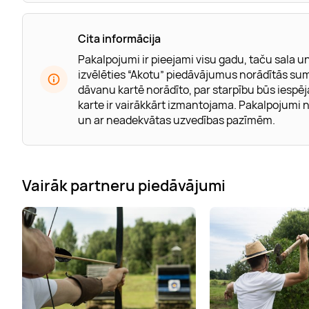
Cita informācija
Pakalpojumi ir pieejami visu gadu, taču sala un
izvēlēties “Akotu” piedāvājumus norādītās su
dāvanu kartē norādīto, par starpību būs iesp
karte ir vairākkārt izmantojama. Pakalpojumi n
un ar neadekvātas uzvedības pazīmēm.
Vairāk partneru piedāvājumi