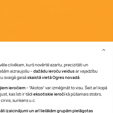
izvēle cilvēkam, kurš novērtē azartu, precizitāti un
tiešām aizraujošu –
dažādu ieroču veidus
ar vajadzību
iku svaigā gaisā
skaistā vietā Ogres novadā
.
jiem ieročiem
– “Akotos” var izmēģināt to visu. Šeit arī kopā
t, kas īsti ir tādi
eksotiskie ieroči
kā pūšamais stobrs,
cirvis, surikens u.c.
uāli izaicinājumi un arī lielākām grupām pielāgotas