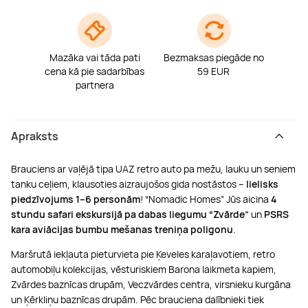
Mazāka vai tāda pati
Bezmaksas piegāde no
cena kā pie sadarbības
59 EUR
partnera
Apraksts
Brauciens ar vaļējā tipa UAZ retro auto pa mežu, lauku un seniem
tanku ceļiem, klausoties aizraujošos gida nostāstos –
lielisks
piedzīvojums 1–6 personām
! “Nomadic Homes” Jūs aicina
4
stundu safari ekskursijā pa dabas liegumu “Zvārde”
un
PSRS
kara aviācijas bumbu mešanas treniņa poligonu
.
Maršrutā iekļauta pieturvieta pie Ķeveles karaļavotiem, retro
automobiļu kolekcijas, vēsturiskiem Barona laikmeta kapiem,
Zvārdes baznīcas drupām, Veczvārdes centra, virsnieku kurgāna
un Ķērkliņu baznīcas drupām. Pēc brauciena dalībnieki tiek