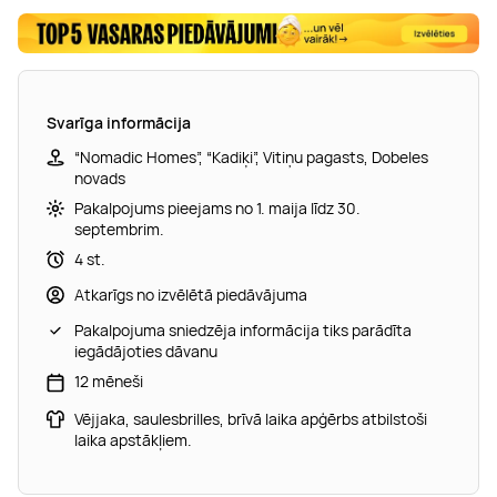
Svarīga informācija
“Nomadic Homes”, “Kadiķi”, Vitiņu pagasts, Dobeles
novads
Pakalpojums pieejams no 1. maija līdz 30.
septembrim.
4 st.
Atkarīgs no izvēlētā piedāvājuma
Pakalpojuma sniedzēja informācija tiks parādīta
iegādājoties dāvanu
12 mēneši
Vējjaka, saulesbrilles, brīvā laika apģērbs atbilstoši
laika apstākļiem.