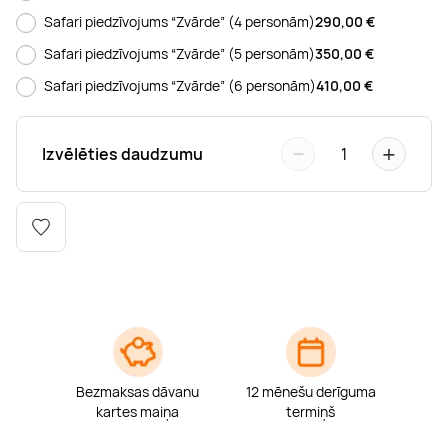
Boulderings
Citas ūdens izklaides
Mūzikas nodarbības
Tetovēšanas salons
Safari piedzīvojums “Zvārde” (4 personām)
290,00
€
Safari piedzīvojums “Zvārde” (5 personām)
350,00
€
Kērlings
Vindsērfings
Deju nodarbības
Deguna un Nabas pīrsings
Safari piedzīvojums “Zvārde” (6 personām)
410,00
€
Kikbokss
Kaitbords
Ausu caurduršana
−
+
Izvēlēties daudzumu
1
Piedzīvojumu parki
Procedūras vīriešiem
Bezmaksas dāvanu
12 mēnešu derīguma
kartes maiņa
termiņš