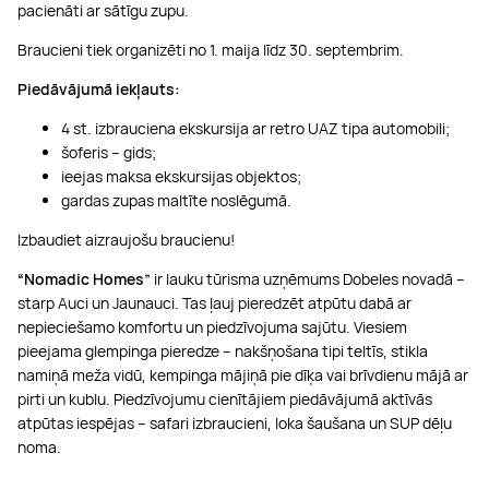
pacienāti ar sātīgu zupu.
Braucieni tiek organizēti no 1. maija līdz 30. septembrim.
Piedāvājumā iekļauts:
4 st. izbrauciena ekskursija ar retro UAZ tipa automobili;
šoferis – gids;
ieejas maksa ekskursijas objektos;
gardas zupas maltīte noslēgumā.
Izbaudiet aizraujošu braucienu!
“Nomadic Homes”
ir lauku tūrisma uzņēmums Dobeles novadā –
starp Auci un Jaunauci. Tas ļauj pieredzēt atpūtu dabā ar
nepieciešamo komfortu un piedzīvojuma sajūtu. Viesiem
pieejama glempinga pieredze – nakšņošana tipi teltīs, stikla
namiņā meža vidū, kempinga mājiņā pie dīķa vai brīvdienu mājā ar
pirti un kublu. Piedzīvojumu cienītājiem piedāvājumā aktīvās
atpūtas iespējas – safari izbraucieni, loka šaušana un SUP dēļu
noma.