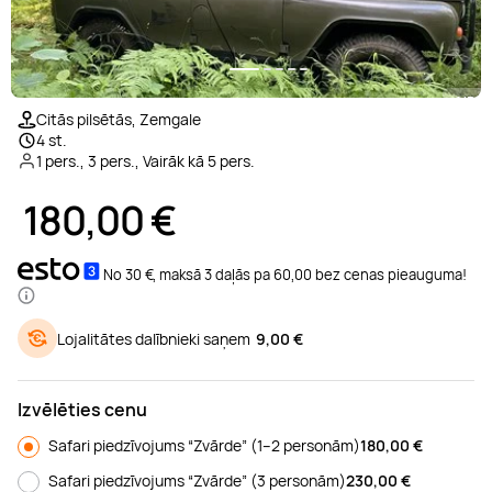
Relaksējoša masāža
Glempings
Deserts
Padel teniss
Laivu noma
Pirts
Brauciens ar bagiju
Floristikas kursi
Manikīrs
Ekskursijas
Ko darīt Siguldā
1/5
Ārstnieciskā masāža
Atpūtas namiņi
Izjādes ar zirgiem
Daivings
Zobārstniecība
Ziepju izgatavošana
Pedikīrs
Karikatūras
Ko darīt Ventspilī
Citās pilsētās, Zemgale
4 st.
1 pers., 3 pers., Vairāk kā 5 pers.
Sejas masāža
SPA atpūta
Peintbols
Makšķerēšana
Hammam
Foto kursi
Dermapen
Preses abonementi
180,00
€
Taizemes masāža
Atpūta ar bērniem
Sporta klubi
Kruīzs
DNS tests
Gleznošanas kursi
Kavitācija
No 30 €, maksā 3 daļās pa 60,00 bez cenas pieauguma!
LPG masāža
Atpūta ārpus Rīgas
Skvošs
SUP noma
Kriosauna
Online kursi
Liftings
Lojalitātes dalībnieki saņem
9,00 €
Zemūdens masāža
Orientēšanās
Brauciens ar kuģīti
Gongu meditācija
Rotaslietu izgatavošana
Vaksācija
Izvēlēties cenu
Pārgājieni
Ūdens motociklu noma
Solārijs
Smaržu darbnīca
Sejas procedūras
Safari piedzīvojums “Zvārde” (1–2 personām)
180,00
€
Safari piedzīvojums “Zvārde” (3 personām)
230,00
€