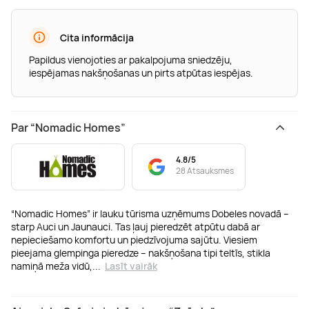
Cita informācija
Papildus vienojoties ar pakalpojuma sniedzēju,
iespējamas nakšņošanas un pirts atpūtas iespējas.
Par “Nomadic Homes”
4.8/5
28 Atsauksmes
“Nomadic Homes” ir lauku tūrisma uzņēmums Dobeles novadā –
starp Auci un Jaunauci. Tas ļauj pieredzēt atpūtu dabā ar
nepieciešamo komfortu un piedzīvojuma sajūtu. Viesiem
pieejama glempinga pieredze – nakšņošana tipi teltīs, stikla
namiņā meža vidū,
...
Lasīt vairāk