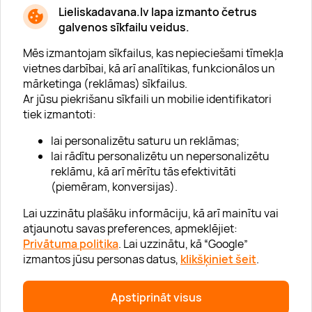
* Esmu iepazinies/usies ar
privātuma politiku
Lieliskadavana.lv lapa izmanto četrus
galvenos sīkfailu veidus.
Mēs izmantojam sīkfailus, kas nepieciešami tīmekļa
vietnes darbībai, kā arī analītikas, funkcionālos un
mārketinga (reklāmas) sīkfailus.
Ar jūsu piekrišanu sīkfaili un mobilie identifikatori
Par "Lieliska dāvana"
tiek izmantoti:
Karjera
lai personalizētu saturu un reklāmas;
Blogs
lai rādītu personalizētu un nepersonalizētu
reklāmu, kā arī mērītu tās efektivitāti
Uzņēmumiem
(piemēram, konversijas).
Lojalitātes klubs
Lai uzzinātu plašāku informāciju, kā arī mainītu vai
atjaunotu savas preferences, apmeklējiet:
Privātuma politika
. Lai uzzinātu, kā “Google”
Palīdzība
izmantos jūsu personas datus,
klikšķiniet šeit
.
“GERA DOVANA” GRUPA
Apstiprināt visus