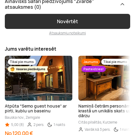
Ainavisks Safari piedzīvojums “Zvārde”
atsauksmes (0)
Novērtēt
Atsauksmju noteikumi
Jums varētu interesēt
Tikai pie mums
Jaunums
Tikai pie mums
Pasteidzies!
Atpūta “Semo guest house” ar
Namiņš četrām personām ez
pirti, kublu un baseinu
krastā un unikāls skats uz b
dārzu
Bauska nov., Zemgale
Citās pilsētās, Kurzeme
5,00 (8)
2 pers.
1 nakts
Vairāk kā 3 pers.
1 nakts
No 120,00 €