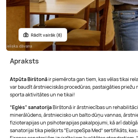
Rādīt vairāk (8)
Apraksts
Atpūta Birštonā
ir piemērota gan tiem, kas vēlas tikai rel
var baudīt ārstnieciskās procedūras, pastaigāties priežu
sporta aktivitātes un ne tikai!
“Eglės” sanatorija
Birštonā ir ārstniecības un rehabilitāci
minerālūdens, ārstniecisko un balto dūņu vannas, ārstniec
fizioterapijas un psihoterapijas pakalpojumi, kā arī dabī
sanatorijai tika piešķirts “EuropeSpa Med” sertifikāts, kas
Eiropas sanatorijām izvirzītajiem kvalitātes standartiem. “