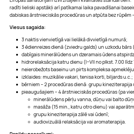
radīti lieliski apstākļi arī patīkamai laika pavadīšanai bas
dabiskas ārstnieciskās procedūras un atpūta bez rūpēm – l
Viesus sagaida:
3 naktis vienvietīgā vai lielākā divvietīgā numurā;
3 ēdienreizes dienā (zviedru galds) un uzkodu bār
dabīgais minerālūdens un dzeramais ūdens atspirdz
hidrorelaksācija katru dienu (I–VII no plkst. 7.00 līdz
neierobežots baseinu un pirts kompleksa apmeklēju
izklaides: muzikālie vakari, tenisa korti, biljards u.c.;
bērniem – 2 procedūras dienā: grupu kineziterapija 
pieaugušajiem – 4 ārstnieciskās procedūras (pa vien
minerālūdens pērļu vanna, dūņu vai balto dūņu
masāža (15 min., katru otro dienu) vai aparāt
grupu kineziterapija zālē vai ūdenī;
audiovizuālā relaksācija vai aromaterapija.
Papildu nosacījumi: