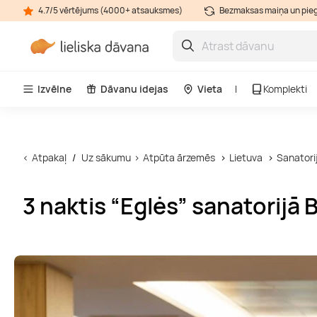
4.7/5 vērtējums (4000+ atsauksmes)
Bezmaksas maiņa un pie
Izvēlne
Dāvanu idejas
Vieta
Komplekti
Atpakaļ
Uz sākumu
Atpūta ārzemēs
Lietuva
Sanatori
3 naktis “Eglės” sanatorijā 