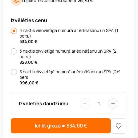
Lojalitātes dalībnieki saņem
26,70 €
Izvēlēties cenu
3 naktis vienvietīgā numurā ar ēdināšanu un SPA (1
pers.)
534,00
€
3 naktis divvietīgā numurā ar ēdināšanu un SPA (2
pers.)
828,00
€
3 naktis divvietīgā numurā ar ēdināšanu un SPA (2+1
pers
996,00
€
−
+
Izvēlēties daudzumu
1
Ielikt grozā
534,00
€