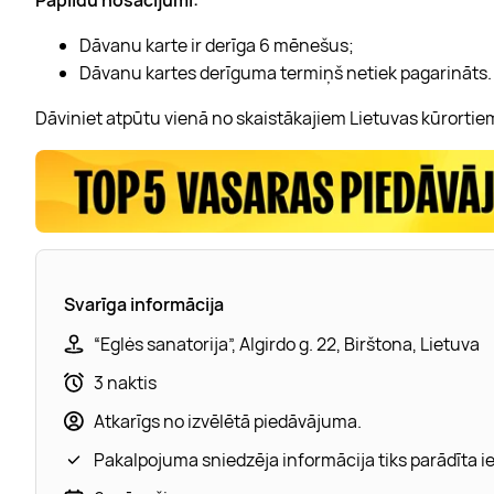
Dāvanu karte ir derīga 6 mēnešus;
Dāvanu kartes derīguma termiņš netiek pagarināts.
Dāviniet atpūtu vienā no skaistākajiem Lietuvas kūrortie
Svarīga informācija
“Eglės sanatorija”, Algirdo g. 22, Birštona, Lietuva
3 naktis
Atkarīgs no izvēlētā piedāvājuma.
Pakalpojuma sniedzēja informācija tiks parādīta 