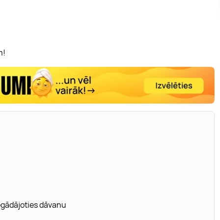
m!
iegādājoties dāvanu