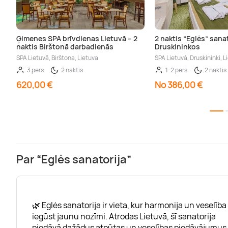
Ģimenes SPA brīvdienas Lietuvā – 2
2 naktis “Eglės” sana
naktis Birštonā darbadienās
Druskininkos
SPA Lietuvā, Birštona, Lietuva
SPA Lietuvā, Druskininki, L
3 pers.
2 naktis
1-2 pers.
2 naktis
620,00 €
No 386,00 €
Par “Eglės sanatorija”
🌿 Eglės sanatorija ir vieta, kur harmonija un veselība
iegūst jaunu nozīmi. Atrodas Lietuvā, šī sanatorija
piedāvā dažādus atpūtas un veselības piedāvājumus