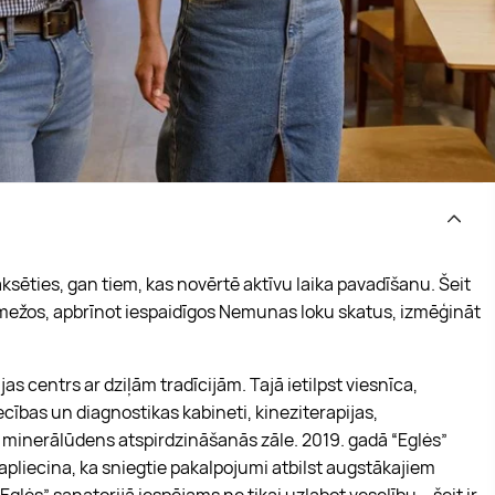
aksēties, gan tiem, kas novērtē aktīvu laika pavadīšanu. Šeit
 mežos, apbrīnot iespaidīgos Nemunas loku skatus, izmēģināt
jas centrs ar dziļām tradīcijām. Tajā ietilpst viesnīca,
ības un diagnostikas kabineti, kineziterapijas,
gā minerālūdens atspirdzināšanās zāle. 2019. gadā “Eglės”
 apliecina, ka sniegtie pakalpojumi atbilst augstākajiem
Eglės” sanatorijā iespējams ne tikai uzlabot veselību – šeit ir