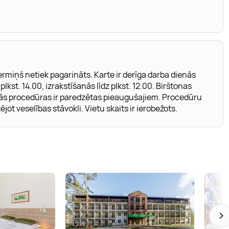
rmiņš netiek pagarināts. Karte ir derīga darba dienās
lkst. 14.00, izrakstīšanās līdz plkst. 12.00. Birštonas
kās procedūras ir paredzētas pieaugušajiem. Procedūru
ējot veselības stāvokli. Vietu skaits ir ierobežots.