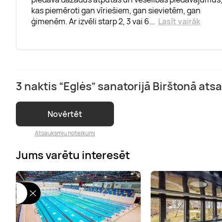
kas piemēroti gan vīriešiem, gan sievietēm, gan
ģimenēm. Ar izvēli starp 2, 3 vai 6
...
Lasīt vairāk
3 naktis “Eglės” sanatorijā Birštonā at
Novērtēt
Atsauksmju noteikumi
Jums varētu interesēt