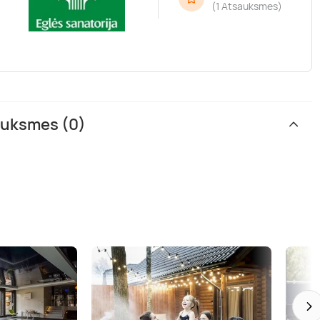
(
1 Atsauksmes
)
sauksmes (0)