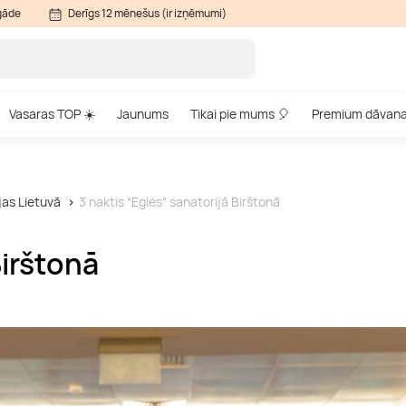
gāde
Derīgs 12 mēnešus (ir izņēmumi)
Vasaras TOP ☀️
Jaunums
Tikai pie mums 🎈
Premium dāvan
jas Lietuvā
3 naktis “Eglės” sanatorijā Birštonā
Birštonā