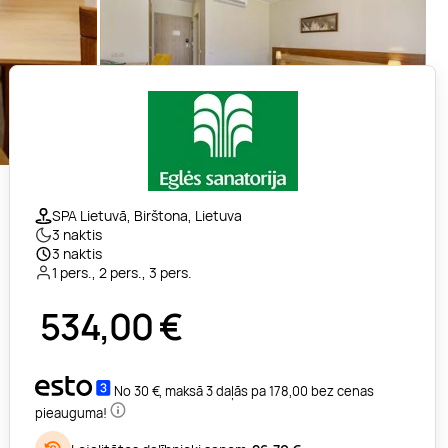
SPA Lietuvā, Birštona, Lietuva
3 naktis
3 naktis
1 pers., 2 pers., 3 pers.
534,00
€
No 30 €, maksā 3 daļās pa 178,00 bez cenas
pieauguma!