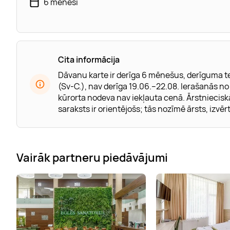
6 mēneši
Cita informācija
Dāvanu karte ir derīga 6 mēnešus, derīguma te
(Sv-C.), nav derīga 19.06.–22.08. Ierašanās no p
kūrorta nodeva nav iekļauta cenā. Ārstniecis
saraksts ir orientējošs; tās nozīmē ārsts, izvērt
Vairāk partneru piedāvājumi