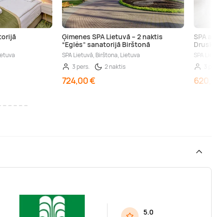
torijā
Ģimenes SPA Lietuvā – 2 naktis
SPA at
“Eglės” sanatorijā Birštonā
Druski
ietuva
SPA Lietuvā, Birštona, Lietuva
SPA Lietu
3 pers.
2 naktis
3 per
724,00 €
620,0
5.0
,