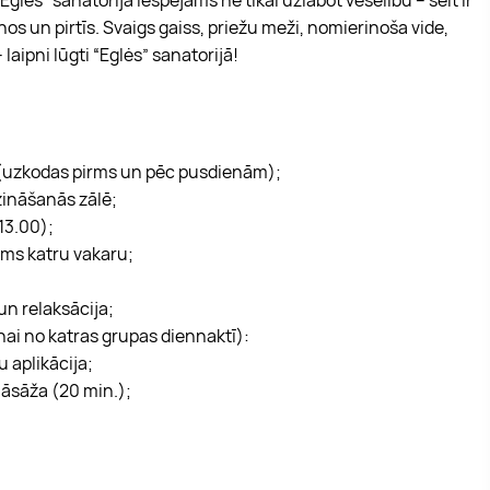
einos un pirtīs. Svaigs gaiss, priežu meži, nomierinoša vide,
aipni lūgti “Eglės” sanatorijā!
s (uzkodas pirms un pēc pusdienām);
ināšanās zālē;
 13.00);
ms katru vakaru;
un relaksācija;
ai no katras grupas diennaktī):
 aplikācija;
māsāža (20 min.);