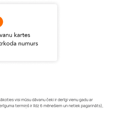
oties visi mūsu dāvanu čeki ir derīgi vienu gadu ar
rīguma termiņš ir līdz 6 mēnešiem un netiek pagarināts),