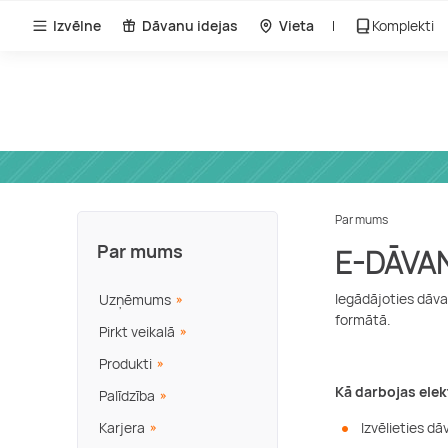
Izvēlne
Dāvanu idejas
Vieta
Komplekti
Par mums
Par mums
E-DĀVA
Iegādājoties dāv
Uzņēmums
formātā.
Pirkt veikalā
Produkti
Kā darbojas ele
Palīdzība
Karjera
Izvēlieties d