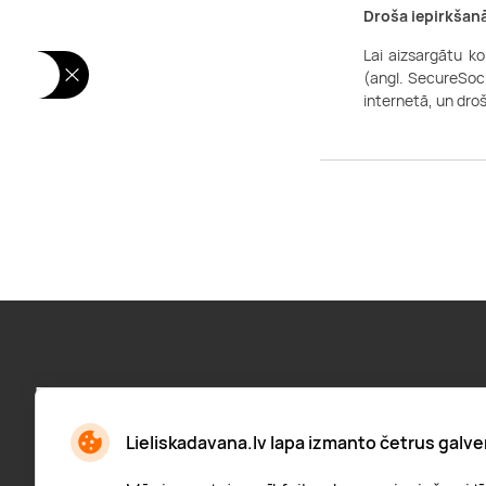
Droša iepirkšan
Lai aizsargātu k
(angl. SecureSock
internetā, un dro
Pieraksties jaunumiem:
Jaunumi, atlaižu paziņojumi un daudz kas cits
Lieliskadavana.lv lapa izmanto četrus galve