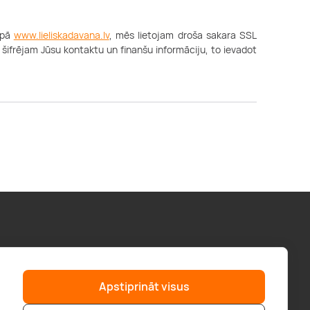
apā
www.lieliskadavana.lv
, mēs lietojam droša sakara SSL
 šifrējam Jūsu kontaktu un finanšu informāciju, to ievadot
Palīdzība
“GERA DOVANA” GRUPA
Apstiprināt visus
F.A.Q.
geradovana.lt