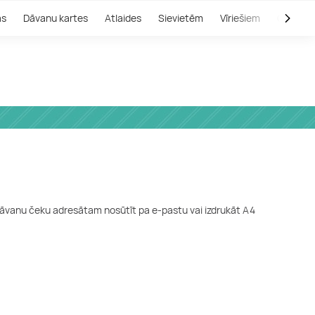
as
Dāvanu kartes
Atlaides
Sievietēm
Vīriešiem
Outlet
 dāvanu čeku adresātam nosūtīt pa e-pastu vai izdrukāt A4