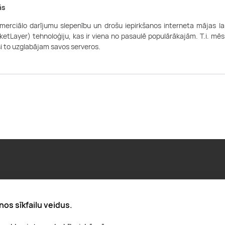
ās
omerciālo darījumu slepenību un drošu iepirkšanos interneta mājas l
etLayer) tehnoloģiju, kas ir viena no pasaulē populārākajām. T.i. mēs
ši to uzglabājam savos serveros.
Par "Lieliska dāvana"
nos sīkfailu veidus.
Karjera