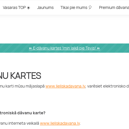
Vasaras TOP ☀️
Jaunums
Tikai pie mums 🎈
Premium dāvan
⏩ E-dāvanu kartes 1min laikā pie Tevis! ⏩
NU KARTES
anu karti mūsu mājaslapā
www.lieliskadavana.lv
, varēsiet elektronisko
ktroniskā dāvanu karte?
āvanu interneta veikalā
www.lieliskadavana.lv
.