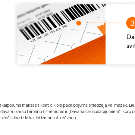
kalpojums maksās tikpat cik pie pakalpojuma sniedzēja vai mazāk. Lielāk
 dāvanu karšu termiņu (izņēmums ir „Dāvanas ar nosacījumiem“, kuru de
simāli daudz laika, lai izmantotu dāvanu.