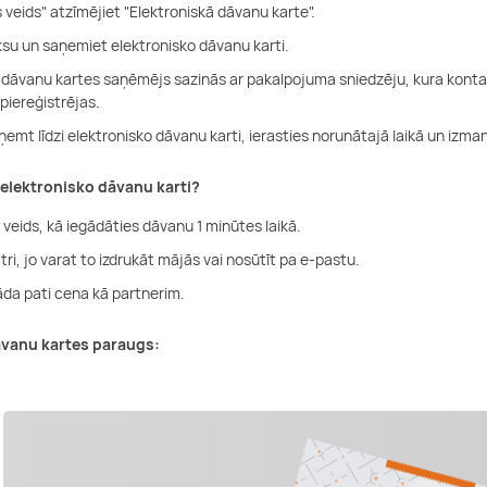
 veids" atzīmējiet "Elektroniskā dāvanu karte".
su un saņemiet elektronisko dāvanu karti.
 dāvanu kartes saņēmējs sazinās ar pakalpojuma sniedzēju, kura kontakt
piereģistrējas.
aņemt līdzi elektronisko dāvanu karti, ierasties norunātajā laikā un iz
 elektronisko dāvanu karti?
 veids, kā iegādāties dāvanu 1 minūtes laikā.
 ātri, jo varat to izdrukāt mājās vai nosūtīt pa e-pastu.
da pati cena kā partnerim.
āvanu kartes paraugs: