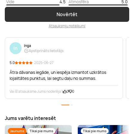
Vide
4.5
Atmosfēra
5.0
Novērtēt
Atsauksmju noteikumi
Inga
In
Apstiprināts lietotājs
5.0
· 2025-06-27
5
Ātra dāvanas iegāde, un iespēja izmantot uzkrātos
lojalitātes punktus, lai segtu daļu no summas.
Vai šī atsauksme Jums noderēja?
0
0
V
Jums varētu interesēt
Jaunums
Tikai pie mums
Tikai pie mums