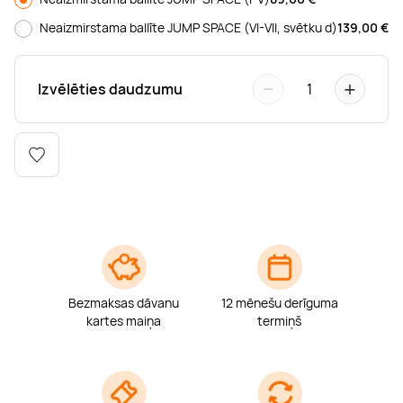
Boulderings
Citas ūdens izklaides
Mūzikas nodarbības
Tetovēšanas salons
Neaizmirstama ballīte JUMP SPACE (VI-VII, svētku d)
139,00
€
Kērlings
Vindsērfings
Deju nodarbības
Deguna un Nabas pīrsings
−
+
Izvēlēties daudzumu
1
Kikbokss
Kaitbords
Ausu caurduršana
Piedzīvojumu parki
Procedūras vīriešiem
Bezmaksas dāvanu
12 mēnešu derīguma
kartes maiņa
termiņš