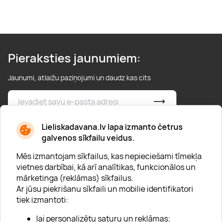
Pieraksties jaunumiem:
Jaunumi, atlaižu paziņojumi un daudz kas cits
* Esmu iepazinies/usies ar
privātuma politiku
Lieliskadavana.lv lapa izmanto četrus
galvenos sīkfailu veidus.
Mēs izmantojam sīkfailus, kas nepieciešami tīmekļa
vietnes darbībai, kā arī analītikas, funkcionālos un
mārketinga (reklāmas) sīkfailus.
Ar jūsu piekrišanu sīkfaili un mobilie identifikatori
Par "Lieliska dāvana"
tiek izmantoti:
Karjera
lai personalizētu saturu un reklāmas;