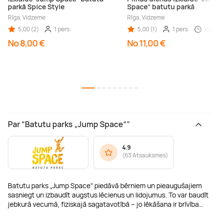
parkā Spice Style
Space” batutu parkā
Rīga, Vidzeme
Rīga, Vidzeme
5,00 (2)
1 pers.
5,00 (1)
1 pers.
Visa 
No 8,00 €
No 11,00 €
Par “Batutu parks „Jump Space“”
4.9
(
63 Atsauksmes
)
Batutu parks „Jump Space” piedāvā bērniem un pieaugušajiem
sasniegt un izbaudīt augstus lēcienus un lidojumus. To var baudīt
jebkurā vecumā, fiziskajā sagatavotībā – jo lēkāšana ir brīvība…