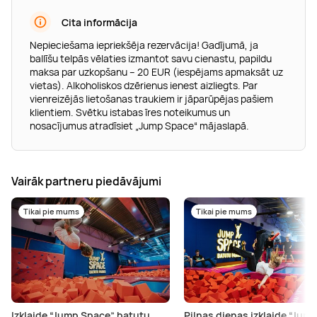
Cita informācija
Nepieciešama iepriekšēja rezervācija! Gadījumā, ja
ballīšu telpās vēlaties izmantot savu cienastu, papildu
maksa par uzkopšanu – 20 EUR (iespējams apmaksāt uz
vietas). Alkoholiskos dzērienus ienest aizliegts. Par
vienreizējās lietošanas traukiem ir jāparūpējas pašiem
klientiem. Svētku istabas īres noteikumus un
nosacījumus atradīsiet „Jump Space“ mājaslapā.
Vairāk partneru piedāvājumi
Tikai pie mums
Tikai pie mums
Izklaide “Jump Space” batutu
Pilnas dienas izklaide “Jum