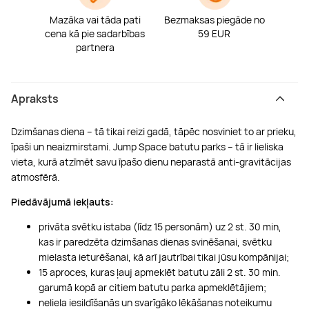
Mazāka vai tāda pati
Bezmaksas piegāde no
cena kā pie sadarbības
59 EUR
partnera
Apraksts
Dzimšanas diena – tā tikai reizi gadā, tāpēc nosviniet to ar prieku,
īpaši un neaizmirstami. Jump Space batutu parks – tā ir lieliska
vieta, kurā atzīmēt savu īpašo dienu neparastā anti-gravitācijas
atmosfērā.
Piedāvājumā iekļauts:
privāta svētku istaba (līdz 15 personām) uz 2 st. 30 min,
kas ir paredzēta dzimšanas dienas svinēšanai, svētku
mielasta ieturēšanai, kā arī jautrībai tikai jūsu kompānijai;
15 aproces, kuras ļauj apmeklēt batutu zāli 2 st. 30 min.
garumā kopā ar citiem batutu parka apmeklētājiem;
neliela iesildīšanās un svarīgāko lēkāšanas noteikumu