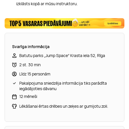
izklāsts kopā ar mūsu instruktoru.
Svarīga informācija
Batutu parks „Jump Space“ Krasta iela 52, Rīga
2 st. 30 min
Līdz 15 personām
Pakalpojuma sniedzēja informācija tiks parādīta
iegādājoties dāvanu
12 mēneši
Lēkāšanai ērtas drēbes un zeķes ar gumijotu zoli.