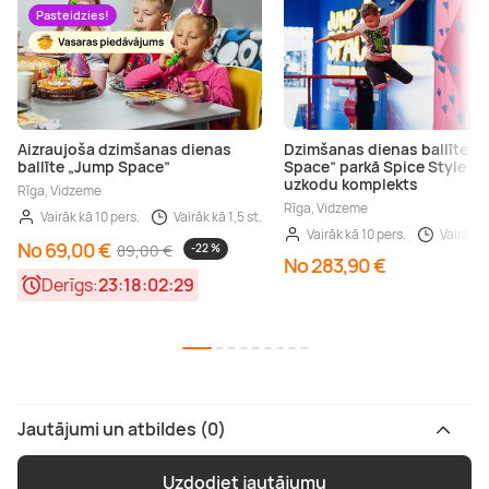
Pasteidzies!
Aizraujoša dzimšanas dienas
Dzimšanas dienas ballīte “
ballīte „Jump Space”
Space” parkā Spice Style +
uzkodu komplekts
Rīga, Vidzeme
Rīga, Vidzeme
Vairāk kā 10 pers.
Vairāk kā 1,5 st.
Vairāk kā 10 pers.
Vairāk kā
No 69,00 €
89,00 €
-22 %
No 283,90 €
Derīgs:
23:18:02:27
Jautājumi un atbildes (0)
Uzdodiet jautājumu