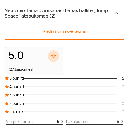
Neaizmirstama dzimšanas dienas ballīte „Jump
Space” atsauksmes (2)
Piedāvājuma novērtējums
5.0
(2 Atsauksmes)
5 punkti
2
4 punkti
0
3 punkti
0
2 punkti
0
1 punkts
0
Viegli izmantot
5.0
Pakalpojums
5.0