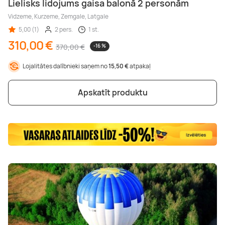
Lielisks lidojums gaisa balonā 2 personām
Vidzeme, Kurzeme, Zemgale, Latgale
5,00 (1)
2 pers.
1 st.
310,00 €
370,00 €
-16 %
Lojalitātes dalībnieki saņem no
15,50 €
atpakaļ
Apskatīt produktu