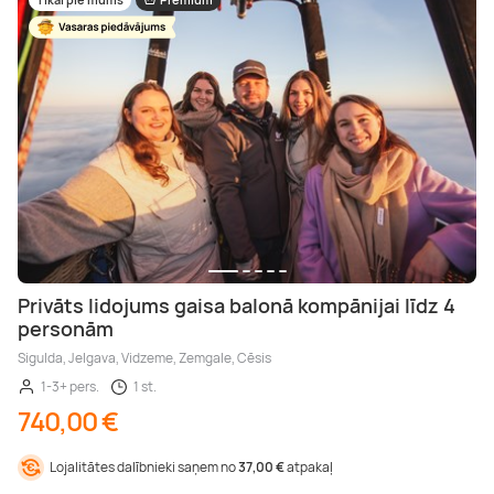
Privāts lidojums gaisa balonā kompānijai līdz 4
personām
Sigulda, Jelgava, Vidzeme, Zemgale, Cēsis
1-3+ pers.
1 st.
740,00 €
Lojalitātes dalībnieki saņem no
37,00 €
atpakaļ