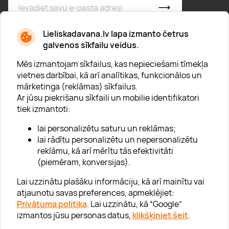
* Esmu iepazinies/usies ar
privātuma politiku
Lieliskadavana.lv lapa izmanto četrus
galvenos sīkfailu veidus.
Mēs izmantojam sīkfailus, kas nepieciešami tīmekļa
vietnes darbībai, kā arī analītikas, funkcionālos un
mārketinga (reklāmas) sīkfailus.
Ar jūsu piekrišanu sīkfaili un mobilie identifikatori
Par "Lieliska dāvana"
tiek izmantoti:
Karjera
lai personalizētu saturu un reklāmas;
Blogs
lai rādītu personalizētu un nepersonalizētu
reklāmu, kā arī mērītu tās efektivitāti
Uzņēmumiem
(piemēram, konversijas).
Lojalitātes klubs 💸
Lai uzzinātu plašāku informāciju, kā arī mainītu vai
atjaunotu savas preferences, apmeklējiet:
Privātuma politika
. Lai uzzinātu, kā “Google”
Palīdzība
izmantos jūsu personas datus,
klikšķiniet šeit
.