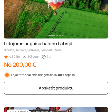
Lidojums ar gaisa balonu Latvijā
Sigulda, Jelgava, Vidzeme, Zemgale, Cēsis
4,80 (6)
1-3 pers.
1 st.
No 200,00 €
Lojalitātes dalībnieki saņem no
10,00 €
atpakaļ
Apskatīt produktu
Tikai pie mums
Premium