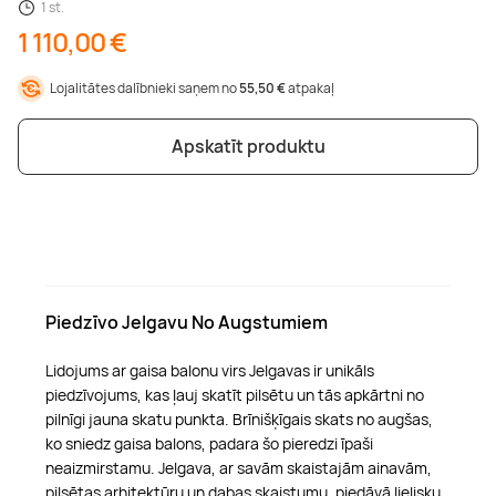
1 st.
1 110,00 €
Lojalitātes dalībnieki saņem no
55,50 €
atpakaļ
Apskatīt produktu
Piedzīvo Jelgavu No Augstumiem
Lidojums ar gaisa balonu virs Jelgavas ir unikāls
piedzīvojums, kas ļauj skatīt pilsētu un tās apkārtni no
pilnīgi jauna skatu punkta. Brīnišķīgais skats no augšas,
ko sniedz gaisa balons, padara šo pieredzi īpaši
neaizmirstamu. Jelgava, ar savām skaistajām ainavām,
pilsētas arhitektūru un dabas skaistumu, piedāvā lielisku