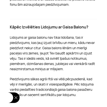
fonu šim aizraujošajam piedzīvojumam.
Kāpēc Izvēlēties Lidojumu ar Gaisa Balonu?
Lidojums ar gaisa balonu nav tikai lidošana, tas ir
piedzīvojums, kas ļauj izjust brīvību un mieru, kādu nevar
piedzīvot nekur citur. Gaisa balons lēnām un mierīgi
paceļas virs zemes, ļaujot Tev baudīt apkārtni un izjust
vēju. Tas ir ideāls veids, kā svinēt īpašus notikumus,
piemēram, dzimšanas dienas, jubilejas vai vienkārši radīt
neaizmirstamus mirkļus ar mīļajiem.
Piedzīvojums sākas agrā rītā vai vēlā pēcpusdienā, kad
vēji ir mierīgāki, un skati ir visiespaidīgākie. Pēc lidojuma
varēsi piedalīties tradicionālajā gaisa balona pasažieru
kristībās un saņemt sertifikātu par lidojumu.