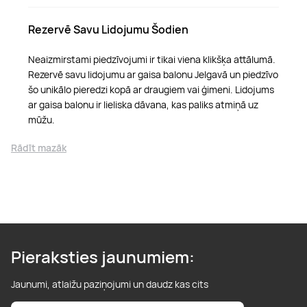
Rezervē Savu Lidojumu Šodien
Neaizmirstami piedzīvojumi ir tikai viena klikšķa attālumā.
Rezervē savu lidojumu ar gaisa balonu Jelgavā un piedzīvo
šo unikālo pieredzi kopā ar draugiem vai ģimeni. Lidojums
ar gaisa balonu ir lieliska dāvana, kas paliks atmiņā uz
mūžu.
Rādīt mazāk
Pieraksties jaunumiem:
Jaunumi, atlaižu paziņojumi un daudz kas cits