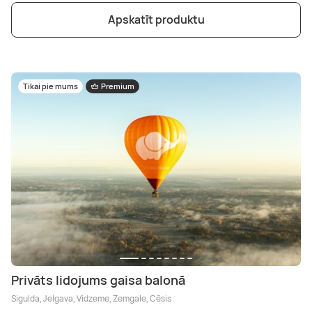
Apskatīt produktu
Tikai pie mums
Premium
Privāts lidojums gaisa balonā
Sigulda, Jelgava, Vidzeme, Zemgale, Cēsis