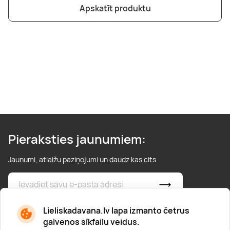
Boulderings
Citas ūdens izklaides
Mūzikas nodarbības
Tetovēšanas salons
Apskatīt produktu
Kērlings
Vindsērfings
Deju nodarbības
Deguna un Nabas pīrsings
Kikbokss
Kaitbords
Ausu caurduršana
Piedzīvojumu parki
Procedūras vīriešiem
Pieraksties jaunumiem:
Jaunumi, atlaižu paziņojumi un daudz kas cits
* Esmu iepazinies/usies ar
privātuma politiku
Lieliskadavana.lv lapa izmanto četrus
galvenos sīkfailu veidus.