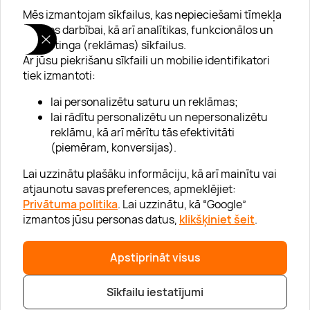
Mēs izmantojam sīkfailus, kas nepieciešami tīmekļa
vietnes darbībai, kā arī analītikas, funkcionālos un
mārketinga (reklāmas) sīkfailus.
Ar jūsu piekrišanu sīkfaili un mobilie identifikatori
Par "Lieliska dāvana"
tiek izmantoti:
Karjera
lai personalizētu saturu un reklāmas;
Blogs
lai rādītu personalizētu un nepersonalizētu
reklāmu, kā arī mērītu tās efektivitāti
Uzņēmumiem
(piemēram, konversijas).
Lojalitātes klubs 💸
Lai uzzinātu plašāku informāciju, kā arī mainītu vai
atjaunotu savas preferences, apmeklējiet:
Privātuma politika
. Lai uzzinātu, kā “Google”
Palīdzība
izmantos jūsu personas datus,
klikšķiniet šeit
.
“GERA DOVANA” GRUPA
Apstiprināt visus
Sīkfailu iestatījumi
|
|
© 2026 SIA Lieliska dāvana
info@lieliskadavana.lv
+371 6601 8025