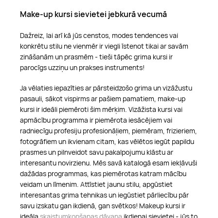
Make-up kursi sievietei jebkurā vecumā
Dažreiz, lai arī kā jūs censtos, modes tendences vai
konkrētu stilu ne vienmēr ir viegli īstenot tikai ar savām
zināšanām un prasmēm - tieši tāpēc grima kursi ir
parocīgs uzziņu un prakses instruments!
Ja vēlaties iepazīties ar pārsteidzošo grima un vizāžustu
pasauli, sākot vispirms ar pašiem pamatiem, make-up
kursi ir ideāli piemēroti šim mērķim. Vizāžista kursi vai
apmācību programma ir piemērota iesācējiem vai
radniecīgu profesiju profesionāļiem, piemēram, frizieriem,
fotogrāfiem un ikvienam citam, kas vēlētos iegūt papildu
prasmes un pilnveidot savu pakalpojumu klāstu ar
interesantu novirzienu. Mēs savā katalogā esam iekļāvuši
dažādas programmas, kas piemērotas katram mācību
veidam un līmenim. Attīstiet jaunu stilu, apgūstiet
interesantas grima tehnikas un iegūstiet pārliecību pār
savu izskatu gan ikdienā, gan svētkos! Makeup kursi ir
ideāla
skaistumkopšanas dāvana
ikdienai sievietei - jūs to