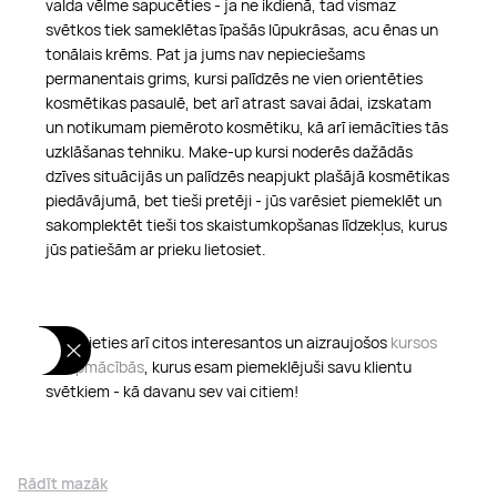
valda vēlme sapucēties - ja ne ikdienā, tad vismaz
svētkos tiek sameklētas īpašās lūpukrāsas, acu ēnas un
tonālais krēms. Pat ja jums nav nepieciešams
permanentais grims, kursi palīdzēs ne vien orientēties
kosmētikas pasaulē, bet arī atrast savai ādai, izskatam
un notikumam piemēroto kosmētiku, kā arī iemācīties tās
uzklāšanas tehniku. Make-up kursi noderēs dažādās
dzīves situācijās un palīdzēs neapjukt plašājā kosmētikas
piedāvājumā, bet tieši pretēji - jūs varēsiet piemeklēt un
sakomplektēt tieši tos skaistumkopšanas līdzekļus, kurus
jūs patiešām ar prieku lietosiet.
Ieskatieties arī citos interesantos un aizraujošos
kursos
un apmācībās
, kurus esam piemeklējuši savu klientu
svētkiem - kā davanu sev vai citiem!
Rādīt mazāk