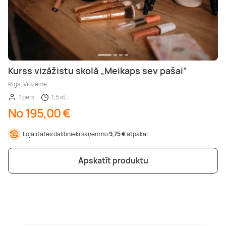
Kurss vizāžistu skolā „Meikaps sev pašai”
Rīga, Vidzeme
1 pers.
1,5 st.
No 195,00 €
Lojalitātes dalībnieki saņem no
9,75 €
atpakaļ
Apskatīt produktu