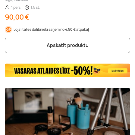
1 pers.
1,5 st.
90,00 €
Lojalitātes dalībnieki saņem no
4,50 €
atpakaļ
Apskatīt produktu