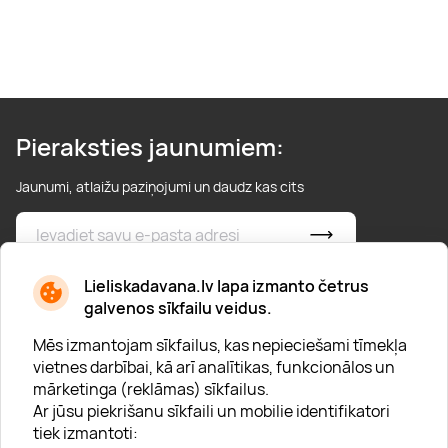
Pieraksties jaunumiem:
Jaunumi, atlaižu paziņojumi un daudz kas cits
* Esmu iepazinies/usies ar
privātuma politiku
Lieliskadavana.lv lapa izmanto četrus
galvenos sīkfailu veidus.
Mēs izmantojam sīkfailus, kas nepieciešami tīmekļa
vietnes darbībai, kā arī analītikas, funkcionālos un
mārketinga (reklāmas) sīkfailus.
Ar jūsu piekrišanu sīkfaili un mobilie identifikatori
Par "Lieliska dāvana"
tiek izmantoti: