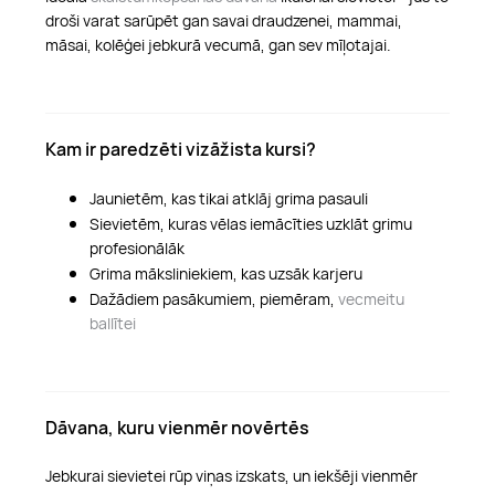
droši varat sarūpēt gan savai draudzenei, mammai,
māsai, kolēģei jebkurā vecumā, gan sev mīļotajai.
Kam ir paredzēti vizāžista kursi?
Jaunietēm, kas tikai atklāj grima pasauli
Sievietēm, kuras vēlas iemācīties uzklāt grimu
profesionālāk
Grima māksliniekiem, kas uzsāk karjeru
Dažādiem pasākumiem, piemēram,
vecmeitu
ballītei
Dāvana, kuru vienmēr novērtēs
Jebkurai sievietei rūp viņas izskats, un iekšēji vienmēr