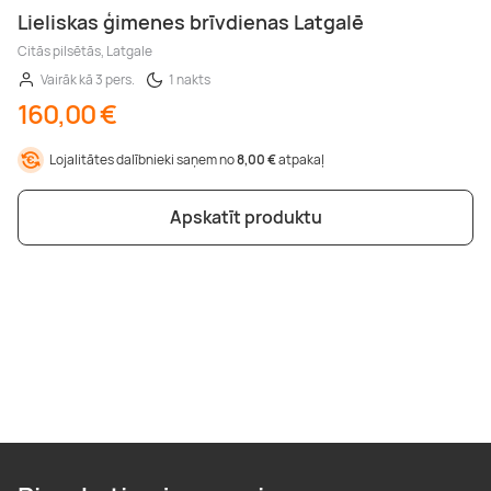
Lieliskas ģimenes brīvdienas Latgalē
Citās pilsētās, Latgale
Vairāk kā 3 pers.
1 nakts
160,00 €
Lojalitātes dalībnieki saņem no
8,00 €
atpakaļ
Apskatīt produktu