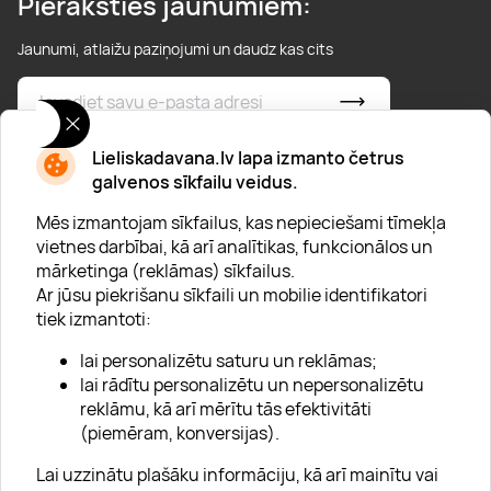
Pieraksties jaunumiem:
Jaunumi, atlaižu paziņojumi un daudz kas cits
* Esmu iepazinies/usies ar
privātuma politiku
Lieliskadavana.lv lapa izmanto četrus
galvenos sīkfailu veidus.
Mēs izmantojam sīkfailus, kas nepieciešami tīmekļa
vietnes darbībai, kā arī analītikas, funkcionālos un
mārketinga (reklāmas) sīkfailus.
Ar jūsu piekrišanu sīkfaili un mobilie identifikatori
Par "Lieliska dāvana"
tiek izmantoti:
Karjera
lai personalizētu saturu un reklāmas;
Blogs
lai rādītu personalizētu un nepersonalizētu
reklāmu, kā arī mērītu tās efektivitāti
Uzņēmumiem
(piemēram, konversijas).
Lojalitātes klubs 💸
Lai uzzinātu plašāku informāciju, kā arī mainītu vai