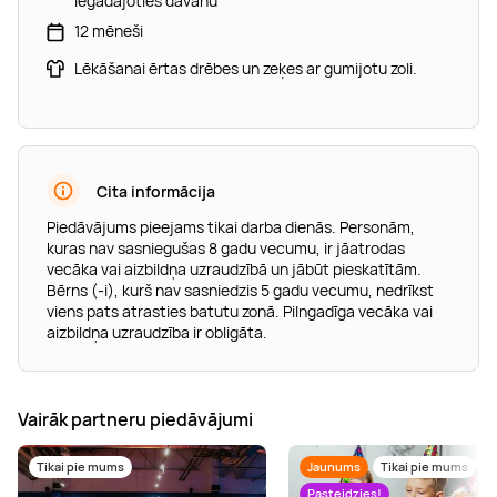
iegādājoties dāvanu
12 mēneši
Lēkāšanai ērtas drēbes un zeķes ar gumijotu zoli.
Cita informācija
Piedāvājums pieejams tikai darba dienās. Personām,
kuras nav sasniegušas 8 gadu vecumu, ir jāatrodas
vecāka vai aizbildņa uzraudzībā un jābūt pieskatītām.
Bērns (-i), kurš nav sasniedzis 5 gadu vecumu, nedrīkst
viens pats atrasties batutu zonā. Pilngadīga vecāka vai
aizbildņa uzraudzība ir obligāta.
Vairāk partneru piedāvājumi
Tikai pie mums
Jaunums
Tikai pie mums
Pasteidzies!