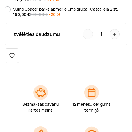
Boulderings
Citas ūdens izklaides
Mūzikas nodarbības
Tetovēšanas salons
“Jump Space” parka apmeklējums grupai Krasta ielā 2 st.
160,00
€
200,00 €
-20 %
Kērlings
Vindsērfings
Deju nodarbības
Deguna un Nabas pīrsings
−
+
Izvēlēties daudzumu
1
Kikbokss
Kaitbords
Ausu caurduršana
Piedzīvojumu parki
Procedūras vīriešiem
Bezmaksas dāvanu
12 mēnešu derīguma
kartes maiņa
termiņš