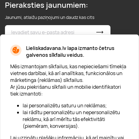
Pieraksties jaunumiem:
Jaunumi, atlaižu paziņojumi un daudz kas cits
* Esmu iepazinies/usies ar
privātuma politiku
Lieliskadavana.lv lapa izmanto četrus
galvenos sīkfailu veidus.
Mēs izmantojam sīkfailus, kas nepieciešami tīmekļa
vietnes darbībai, kā arī analītikas, funkcionālos un
mārketinga (reklāmas) sīkfailus.
Ar jūsu piekrišanu sīkfaili un mobilie identifikatori
Par "Lieliska dāvana"
tiek izmantoti:
Karjera
lai personalizētu saturu un reklāmas;
Blogs
lai rādītu personalizētu un nepersonalizētu
reklāmu, kā arī mērītu tās efektivitāti
Uzņēmumiem
(piemēram, konversijas).
Lojalitātes klubs 💸
Lai uzzinātu plašāku informāciju, kā arī mainītu vai