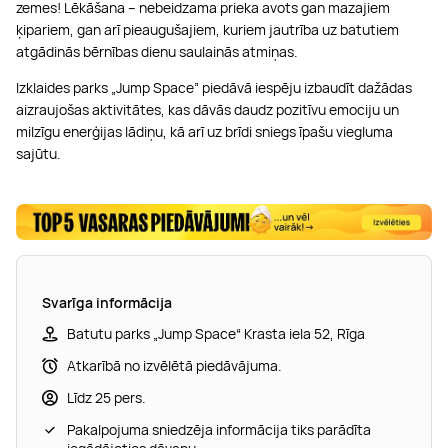
zemes! Lēkāšana – nebeidzama prieka avots gan mazajiem
ķipariem, gan arī pieaugušajiem, kuriem jautrība uz batutiem
atgādinās bērnības dienu saulainās atmiņas.
Izklaides parks „Jump Space” piedāvā iespēju izbaudīt dažādas
aizraujošas aktivitātes, kas dāvās daudz pozitīvu emociju un
milzīgu enerģijas lādiņu, kā arī uz brīdi sniegs īpašu viegluma
sajūtu.
Svarīga informācija
Batutu parks „Jump Space“ Krasta iela 52, Rīga
Atkarībā no izvēlētā piedāvājuma.
Līdz 25 pers.
Pakalpojuma sniedzēja informācija tiks parādīta