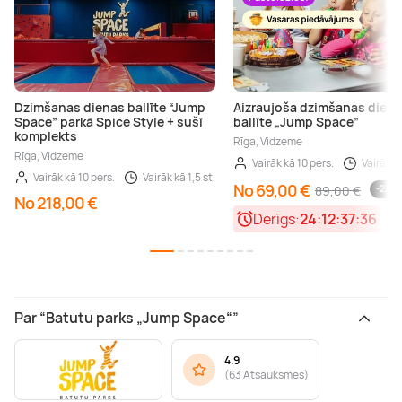
Dzimšanas dienas ballīte “Jump
Aizraujoša dzimšanas dien
Space” parkā Spice Style + sušī
ballīte „Jump Space”
komplekts
Rīga, Vidzeme
Rīga, Vidzeme
Vairāk kā 10 pers.
Vairāk kā
Vairāk kā 10 pers.
Vairāk kā 1,5 st.
No 69,00 €
89,00 €
-22 %
No 218,00 €
Derīgs:
24:12:37:35
Par “Batutu parks „Jump Space“”
4.9
(
63 Atsauksmes
)