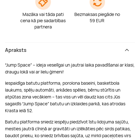
Mazāka vai tāda pati
Bezmaksas piegāde no
cena kā pie sadarbības
59 EUR
partnera
Apraksts
“Jump Space” – ideja veselīgai un jautrai laika pavadīšanai ar klasi,
draugu lokā vai ar lielu ģimeni!
Iespaidīga batutu platforma, porolona baseini, basketbola
laukums, spēļu automāti, arkādes spēles, bērnu stūrītis un
atpūtas zona vecākiem – tas viss un vēl daudz kas cits Jūs
sagaidīs “Jump Space” batutu un izklaides parkā, kas atrodas
Krasta ielā 52.
Batutu platforma sniedz iespēju piedzīvot īstu lidojuma sajūtu,
mesties jautrā cīniņā ar gravitāti un izlēkāties pēc sirds patikas,
baudot prieku, ko sniedz brīvības sajūta, uz mirkli paceļoties virs