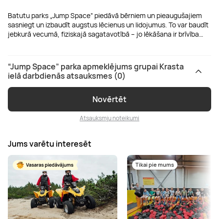
Batutu parks „Jump Space” piedāvā bērniem un pieaugušajiem
sasniegt un izbaudīt augstus lēcienus un lidojumus. To var baudīt
jebkurā vecumā, fiziskajā sagatavotībā – jo lēkāšana ir brīvība…
“Jump Space” parka apmeklējums grupai Krasta
ielā darbdienās atsauksmes (0)
Novērtēt
Atsauksmju noteikumi
Jums varētu interesēt
Tikai pie mums