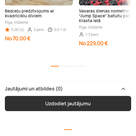
Bezceļu piedzīvojums ar
Vasaras dienas nometne bē
kvadriciklu diviem
“Jump Space” batutu parkā
Krasta ielā
Rīga, Vidzeme
Rīga, Vidzeme
5,00 (4)
2 pers.
0,5-1 st.
1-3 pers.
No 70,00 €
No 229,00 €
Jautājumi un atbildes (0)
Uzdodiet jautājumu