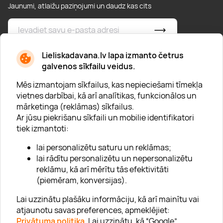
Jaunumi, atlaižu paziņojumi un daudz kas cits
* Esmu iepazinies/usies ar
privātuma politiku
Lieliskadavana.lv lapa izmanto četrus
galvenos sīkfailu veidus.
Mēs izmantojam sīkfailus, kas nepieciešami tīmekļa
vietnes darbībai, kā arī analītikas, funkcionālos un
mārketinga (reklāmas) sīkfailus.
Ar jūsu piekrišanu sīkfaili un mobilie identifikatori
Par "Lieliska dāvana"
tiek izmantoti:
Karjera
lai personalizētu saturu un reklāmas;
Blogs
lai rādītu personalizētu un nepersonalizētu
reklāmu, kā arī mērītu tās efektivitāti
Uzņēmumiem
(piemēram, konversijas).
Lojalitātes klubs 💸
Lai uzzinātu plašāku informāciju, kā arī mainītu vai
atjaunotu savas preferences, apmeklējiet:
Privātuma politika
. Lai uzzinātu, kā “Google”
Palīdzība