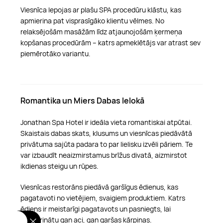
Viesnīca lepojas ar plašu SPA procedūru klāstu, kas
apmierina pat visprasīgāko klientu vēlmes. No
relaksējošām masāžām līdz atjaunojošām ķermeņa
kopšanas procedūrām – katrs apmeklētājs var atrast sev
piemērotāko variantu.
Romantika un Miers Dabas Ielokā
Jonathan Spa Hotel ir ideāla vieta romantiskai atpūtai.
Skaistais dabas skats, klusums un viesnīcas piedāvātā
privātuma sajūta padara to par lielisku izvēli pāriem. Te
var izbaudīt neaizmirstamus brīžus divatā, aizmirstot
ikdienas steigu un rūpes.
Viesnīcas restorāns piedāvā garšīgus ēdienus, kas
pagatavoti no vietējiem, svaigiem produktiem. Katrs
ēdiens ir meistarīgi pagatavots un pasniegts, lai
apmierinātu gan aci, gan garšas kārpiņas.