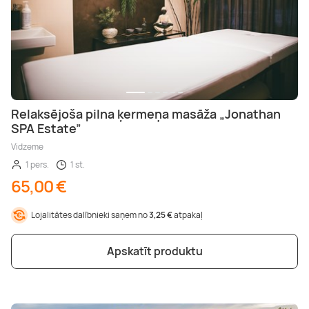
Relaksējoša pilna ķermeņa masāža „Jonathan
SPA Estate”
Vidzeme
1 pers.
1 st.
65,00 €
Lojalitātes dalībnieki saņem no
3,25 €
atpakaļ
Apskatīt produktu