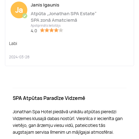
Janis Igaunis
Ja
Atpūta „Jonathan SPA Estate”
✔
SPA zonā Amatciemā
Apstiprināts lietotājs
4.0
Labi
2024-03-28
SPA Atpūtas Paradīze Vidzemē
Jonathan Spa Hotel piedāvā unikālu atpūtas pieredzi
Vidzemes klusajā dabas nostūrī. Viesnīca ir iecienīta gan
vietējo, gan ārzemju viesu vidū, pateicoties tās
augstajam servisa līmenim un mājīgajai atmosfērai.