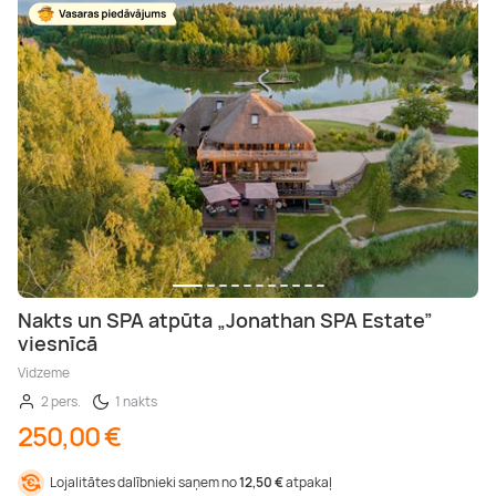
Nakts un SPA atpūta „Jonathan SPA Estate”
viesnīcā
Vidzeme
2 pers.
1 nakts
250,00 €
Lojalitātes dalībnieki saņem no
12,50 €
atpakaļ