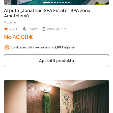
Atpūta „Jonathan SPA Estate” SPA zonā
Amatciemā
Vidzeme
4,00 (1)
1-3 pers.
Vairāk kā 1,5 st.
No 40,00 €
Lojalitātes dalībnieki saņem no
2,00 €
atpakaļ
Apskatīt produktu