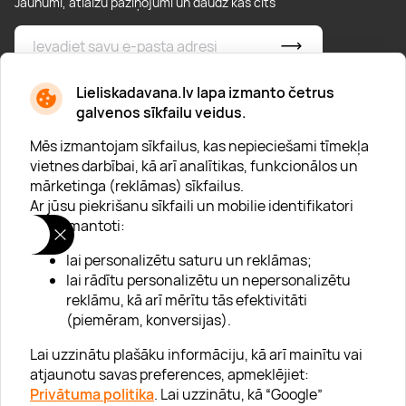
Jaunumi, atlaižu paziņojumi un daudz kas cits
Boulderings
Citas ūdens izklaides
Mūzikas nodarbības
Tetovēšanas salons
Kērlings
Vindsērfings
Deju nodarbības
Deguna un Nabas pīrsings
* Esmu iepazinies/usies ar
privātuma politiku
Lieliskadavana.lv lapa izmanto četrus
galvenos sīkfailu veidus.
Kikbokss
Kaitbords
Ausu caurduršana
Mēs izmantojam sīkfailus, kas nepieciešami tīmekļa
vietnes darbībai, kā arī analītikas, funkcionālos un
Piedzīvojumu parki
Procedūras vīriešiem
mārketinga (reklāmas) sīkfailus.
Ar jūsu piekrišanu sīkfaili un mobilie identifikatori
Par "Lieliska dāvana"
tiek izmantoti:
Karjera
lai personalizētu saturu un reklāmas;
Blogs
lai rādītu personalizētu un nepersonalizētu
reklāmu, kā arī mērītu tās efektivitāti
Uzņēmumiem
(piemēram, konversijas).
Lojalitātes klubs 💸
Lai uzzinātu plašāku informāciju, kā arī mainītu vai
atjaunotu savas preferences, apmeklējiet:
Privātuma politika
. Lai uzzinātu, kā “Google”
Palīdzība