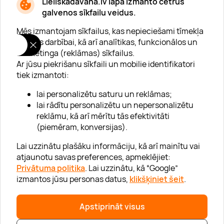
Lieliskadavana.lv lapa izmanto četrus
galvenos sīkfailu veidus.
Mēs izmantojam sīkfailus, kas nepieciešami tīmekļa
vietnes darbībai, kā arī analītikas, funkcionālos un
mārketinga (reklāmas) sīkfailus.
Ar jūsu piekrišanu sīkfaili un mobilie identifikatori
Par "Lieliska dāvana"
tiek izmantoti:
Karjera
lai personalizētu saturu un reklāmas;
Blogs
lai rādītu personalizētu un nepersonalizētu
reklāmu, kā arī mērītu tās efektivitāti
Uzņēmumiem
(piemēram, konversijas).
Lojalitātes klubs 💸
Lai uzzinātu plašāku informāciju, kā arī mainītu vai
atjaunotu savas preferences, apmeklējiet:
Privātuma politika
. Lai uzzinātu, kā “Google”
Palīdzība
izmantos jūsu personas datus,
klikšķiniet šeit
.
“GERA DOVANA” GRUPA
Apstiprināt visus