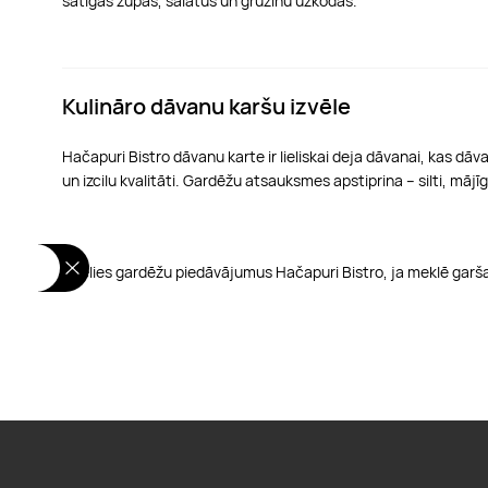
sātīgas zupas, salātus un gruzīnu uzkodas.
Kulināro dāvanu karšu izvēle
Hačapuri Bistro dāvanu karte ir lieliskai deja dāvanai, kas dā
un izcilu kvalitāti. Gardēžu atsauksmes apstiprina – silti, mā
Izvēlies gardēžu piedāvājumus Hačapuri Bistro, ja meklē garša