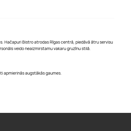
es. Hačapuri Bistro atrodas Rīgas centrā, piedāvā ātru servisu
ersonāls veido neaizmirstamu vakaru gruzīnu stilā.
ianti apmierinās augstākās gaumes.