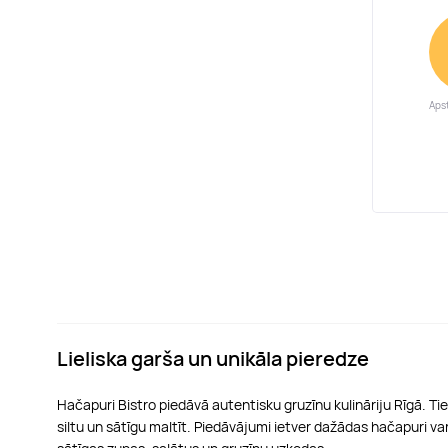
Apst
Lieliska garša un unikāla pieredze
Hačapuri Bistro piedāvā autentisku gruzīnu kulināriju Rīgā. Tie
siltu un sātīgu maltīt. Piedāvājumi ietver dažādas hačapuri v