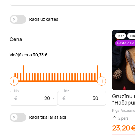
Rādīt uz kartes
TOP
Tik
Cena
Pasteidzie
Vidējā cena
30,73 €
No
Līdz
Gruzīnu 
€
€
“Hačapur
Rīga, Vidzem
Rādīt tikai ar atlaidi
2 pers.
23,20 