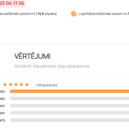
23:04:11:56
tes dalībnieki saņem no
1,16 €
atpakaļ
Lojalitātes dalībnieki saņem no
VĒRTĒJUMI
Īsti klienti. Īsta pieredze. Īstas atsauksmes.
1 Atsauksmes
nkti
nkti
nkti
nkti
nkts