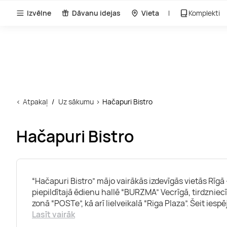
Izvēlne
Dāvanu idejas
Vieta
Komplekti
Atpakaļ
Uz sākumu
Hačapuri Bistro
Hačapuri Bistro
“Hačapuri Bistro” mājo vairākās izdevīgās vietās Rīgā –
piepildītajā ēdienu hallē “BURZMA” Vecrīgā, tirdznie
zonā “POSTe”, kā arī lielveikalā “Riga Plaza”. Šeit iesp
Lasīt vairāk