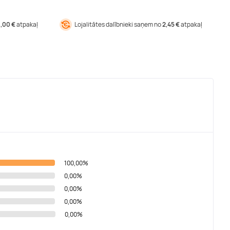
1,00 €
atpakaļ
Lojalitātes dalībnieki saņem no
2,45 €
atpakaļ
100,00%
0,00%
0,00%
0,00%
0,00%