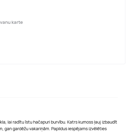
āvanu karte
a, lai radītu īstu hačapuri burvību. Katrs kumoss ļauj izbaudīt
nām, gan gardēžu vakariņām. Papildus iespējams izvēlēties