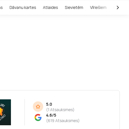
as
Dāvanu kartes
Atlaides
Sievietēm
Vīriešiem
Outlet
5.0
(
1 Atsauksmes
)
4.6/5
(619 Atsauksmes)