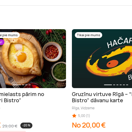
ai pie mums
Tikai pie mums
s!
mielasts pārim no
Gruzīnu virtuve Rīgā – 
i Bistro”
Bistro” dāvanu karte
e
Rīga, Vidzeme
5,00 (1)
€
No 20,00 €
29,00 €
-20 %