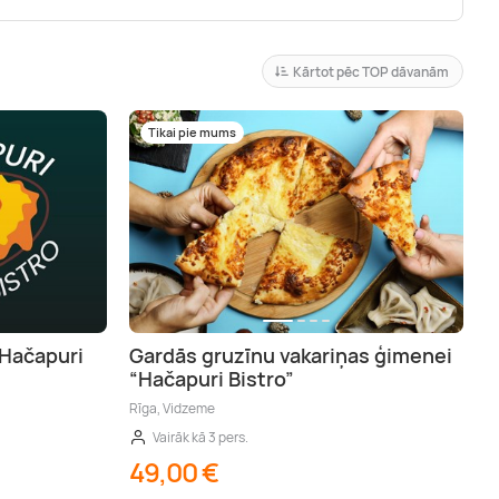
Kārtot pēc TOP dāvanām
Tikai pie mums
“Hačapuri
Gardās gruzīnu vakariņas ģimenei
“Hačapuri Bistro”
Rīga, Vidzeme
Vairāk kā 3 pers.
49,00 €