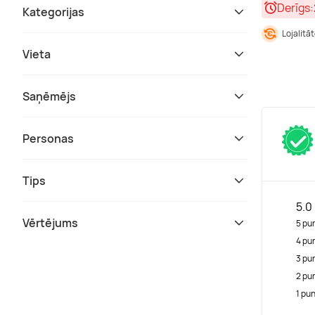
Derīgs:
Kategorijas
Lojalitā
Vieta
Saņēmējs
Personas
Tips
5.0
Vērtējums
5 pu
4 pu
3 pu
2 pu
1 pu