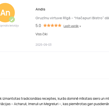
Andis
An
Gruzīnu virtuve Rīgā – “Hačapuri Bistro” d
✔
5.0
iprināts lietotājs
Lasīt vairāk
∨
Viss čiki
2025-09-03
k izmantotas tradicionālas receptes, kurās dominē mīkstais siers un mīkl
ariācijas – Acharuli, Imeruli un Megreluri –, kas piemērotas gan pusdie