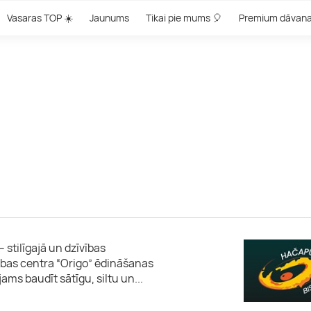
Vasaras TOP ☀️
Jaunums
Tikai pie mums 🎈
Premium dāvan
 stilīgajā un dzīvības
cības centra “Origo” ēdināšanas
ējams baudīt sātīgu, siltu un
...