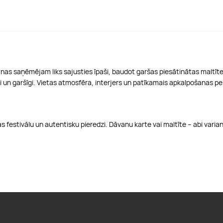
vanas saņēmējam liks sajusties īpaši, baudot garšas piesātinātas maltīt
jīgi un garšīgi. Vietas atmosfēra, interjers un patīkamais apkalpošanas p
s festivālu un autentisku pieredzi. Dāvanu karte vai maltīte – abi var