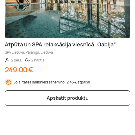
Atpūta un SPA relaksācija viesnīcā „Gabija”
SPA Lietuvā, Palanga, Lietuva
2 pers.
2 naktis
249,00 €
Lojalitātes dalībnieki saņem no
12,45 €
atpakaļ
Apskatīt produktu