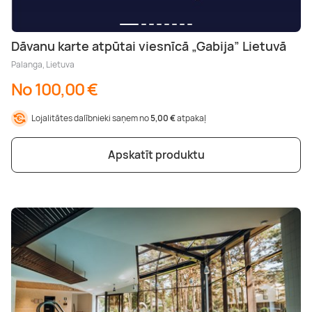
Dāvanu karte atpūtai viesnīcā „Gabija” Lietuvā
Palanga, Lietuva
No 100,00 €
Lojalitātes dalībnieki saņem no
5,00 €
atpakaļ
Apskatīt produktu