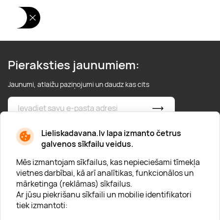
Pieraksties jaunumiem:
Jaunumi, atlaižu paziņojumi un daudz kas cits
* Esmu iepazinies/usies ar
privātuma politiku
Lieliskadavana.lv lapa izmanto četrus
galvenos sīkfailu veidus.
Mēs izmantojam sīkfailus, kas nepieciešami tīmekļa
vietnes darbībai, kā arī analītikas, funkcionālos un
mārketinga (reklāmas) sīkfailus.
Ar jūsu piekrišanu sīkfaili un mobilie identifikatori
Par "Lieliska dāvana"
tiek izmantoti:
Karjera