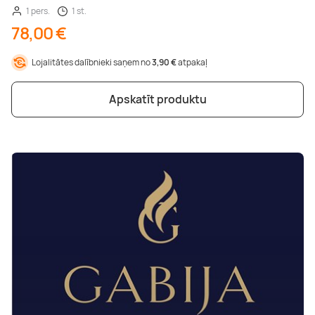
1 pers.
1 st.
78,00 €
Lojalitātes dalībnieki saņem no
3,90 €
atpakaļ
Apskatīt produktu