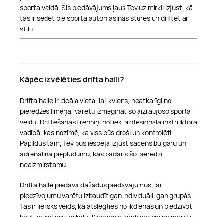
sporta veidā. Šis piedāvājums ļaus Tev uz mirkli izjust, kā
tas ir sēdēt pie sporta automašīnas stūres un driftēt ar
stilu.
Kāpēc izvēlēties drifta halli?
Drifta halle ir ideāla vieta, lai ikviens, neatkarīgi no
pieredzes līmeņa, varētu izmēģināt šo aizraujošo sporta
veidu. Driftēšanas trenniņi notiek profesionāla instruktora
vadībā, kas nozīmē, ka viss būs droši un kontrolēti.
Papildus tam, Tev būs iespēja izjust sacensību garu un
adrenalīna pieplūdumu, kas padarīs šo pieredzi
neaizmirstamu.
Drifta halle piedāvā dažādus piedāvājumus, lai
piedzīvojumu varētu izbaudīt gan individuāli, gan grupās.
Tas ir lielisks veids, kā atslēgties no ikdienas un piedzīvot
kaut ko patiesi unikālu. Pieejamie piedāvājumi piemēroti