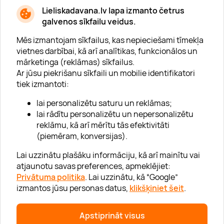
* Esmu iepazinies/usies ar
privātuma politiku
Lieliskadavana.lv lapa izmanto četrus
galvenos sīkfailu veidus.
Mēs izmantojam sīkfailus, kas nepieciešami tīmekļa
vietnes darbībai, kā arī analītikas, funkcionālos un
mārketinga (reklāmas) sīkfailus.
Ar jūsu piekrišanu sīkfaili un mobilie identifikatori
Par "Lieliska dāvana"
tiek izmantoti:
Karjera
lai personalizētu saturu un reklāmas;
Blogs
lai rādītu personalizētu un nepersonalizētu
reklāmu, kā arī mērītu tās efektivitāti
Uzņēmumiem
(piemēram, konversijas).
Lojalitātes klubs 💸
Lai uzzinātu plašāku informāciju, kā arī mainītu vai
atjaunotu savas preferences, apmeklējiet:
Privātuma politika
. Lai uzzinātu, kā “Google”
Palīdzība
izmantos jūsu personas datus,
klikšķiniet šeit
.
“GERA DOVANA” GRUPA
Apstiprināt visus