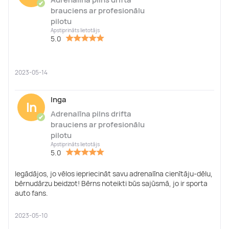
✔
brauciens ar profesionālu
pilotu
Apstiprināts lietotājs
5.0
2023-05-14
Inga
In
Adrenalīna pilns drifta
✔
brauciens ar profesionālu
pilotu
Apstiprināts lietotājs
5.0
Iegādājos, jo vēlos iepriecināt savu adrenalīna cienītāju-dēlu,
bērnudārzu beidzot! Bērns noteikti būs sajūsmā, jo ir sporta
auto fans.
2023-05-10