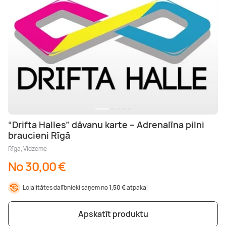
“Drifta Halles” dāvanu karte – Adrenalīna pilni
braucieni Rīgā
Rīga, Vidzeme
No 30,00 €
Lojalitātes dalībnieki saņem no
1,50 €
atpakaļ
Apskatīt produktu