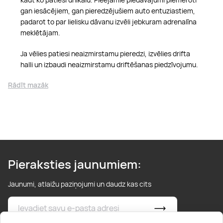
gan iesācējiem, gan pieredzējušiem auto entuziastiem,
padarot to par lielisku dāvanu izvēli jebkuram adrenalīna
meklētājam.
Ja vēlies patiesi neaizmirstamu pieredzi, izvēlies drifta
halli un izbaudi neaizmirstamu driftēšanas piedzīvojumu.
Rādīt mazāk
Pieraksties jaunumiem:
Jaunumi, atlaižu paziņojumi un daudz kas cits