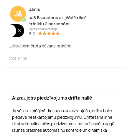
Jānis
Jā
#8 Brauciens ar „Wolftrike”
✔
triciklu 2 personām
Apstiprināts lietotājs
5.0
Lieliski piemērota dāvana puikām!
2021-12-08
Aizraujošs piedzīvojums drifta hallē
Ja vēlies izmēģināt ko jaunu un aizraujošu, drifta halle
piedāvā neatkārtojamu piedzīvojumu. Driftēšana ir ne
tikai adrenalīna pilns piedzīvojums, bet arī iespēja apgūt
jaunas prasmes automašīnu kontrolē un dinamiskā