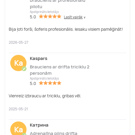
brauciens ar profesionālu
pilotu
Apstiprināts lietotājs
5.0
Lasīt vairāk
∨
Bija ļoti forši, šoferis profesionālis. Iesaku visiem pamēģināt!
2026-05-27
Kaspars
Ka
Brauciens ar drifta triciklu 2
✔
personām
Apstiprināts lietotājs
5.0
Vienreiz izbraucu ar triciklu, gribas vēl.
2025-05-21
Катрина
Ка
Adrenalīna pilns drifta