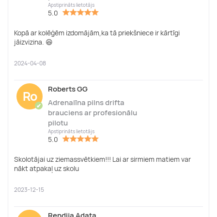
Apstiprināts lietotājs
5.0
Kopā ar kolēģēm izdomājām,ka tā priekšniece ir kārtīgi
jāizvizina. 😆
2024-04-08
Roberts GG
Ro
Adrenalīna pilns drifta
✔
brauciens ar profesionālu
pilotu
Apstiprināts lietotājs
5.0
Skolotājai uz ziemassvētkiem!!! Lai ar sirmiem matiem var
nākt atpakaļ uz skolu
2023-12-15
Rendija Adata