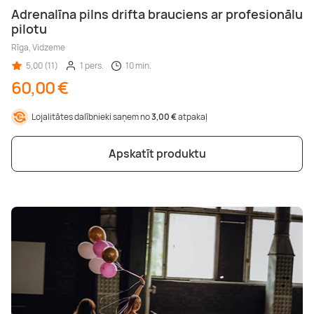
Adrenalīna pilns drifta brauciens ar profesionālu
pilotu
Rīga, Vidzeme
5,00 (11)
1 pers.
10 min.
60,00 €
Lojalitātes dalībnieki saņem no
3,00 €
atpakaļ
Apskatīt produktu