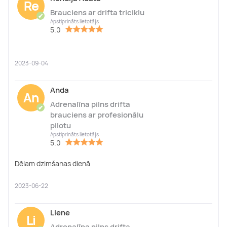
Re
Brauciens ar drifta triciklu
✔
Apstiprināts lietotājs
5.0
2023-09-04
Anda
An
Adrenalīna pilns drifta
✔
brauciens ar profesionālu
pilotu
Apstiprināts lietotājs
5.0
Dēlam dzimšanas dienā
2023-06-22
Liene
Li
Adrenalīna pilns drifta