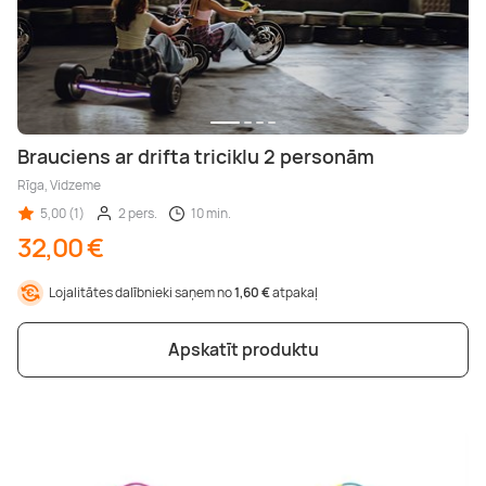
Brauciens ar drifta triciklu 2 personām
Rīga, Vidzeme
5,00 (1)
2 pers.
10 min.
32,00 €
Lojalitātes dalībnieki saņem no
1,60 €
atpakaļ
Apskatīt produktu