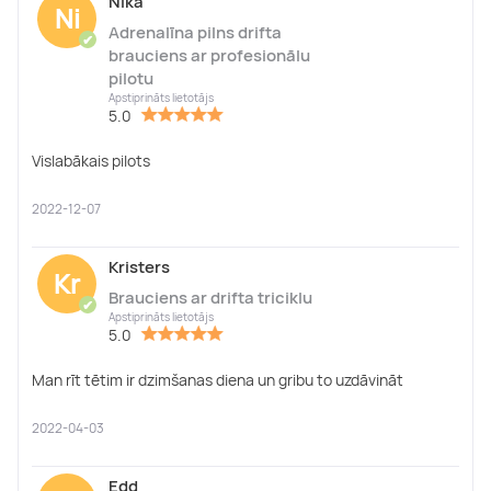
Nika
Ni
Adrenalīna pilns drifta
✔
brauciens ar profesionālu
pilotu
Apstiprināts lietotājs
5.0
Vislabākais pilots
2022-12-07
Kristers
Kr
Brauciens ar drifta triciklu
✔
Apstiprināts lietotājs
5.0
Man rīt tētim ir dzimšanas diena un gribu to uzdāvināt
2022-04-03
Edd