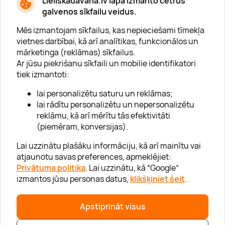
Lieliskadavana.lv lapa izmanto četrus
galvenos sīkfailu veidus.
Mēs izmantojam sīkfailus, kas nepieciešami tīmekļa
vietnes darbībai, kā arī analītikas, funkcionālos un
mārketinga (reklāmas) sīkfailus.
Ar jūsu piekrišanu sīkfaili un mobilie identifikatori
Par "Lieliska dāvana"
tiek izmantoti:
Karjera
lai personalizētu saturu un reklāmas;
Blogs
lai rādītu personalizētu un nepersonalizētu
reklāmu, kā arī mērītu tās efektivitāti
Uzņēmumiem
(piemēram, konversijas).
Lojalitātes klubs 💸
Lai uzzinātu plašāku informāciju, kā arī mainītu vai
atjaunotu savas preferences, apmeklējiet:
Privātuma politika
. Lai uzzinātu, kā “Google”
Palīdzība
izmantos jūsu personas datus,
klikšķiniet šeit
.
“GERA DOVANA” GRUPA
Apstiprināt visus