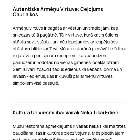
Autentiska Armēņu Virtuve: Ceļojums
Caurlaikos
Armēņu virtuve ir bagāta ar vēsturi un tradīcijām, kas
sniedzas tālā pagātnē. Tā ir virtuve, kurā katrs ēdiens
stāsta savu stāstu, un mēs lepojamies ar iespēju šos
stāstus dalīties ar Tevi. Mūsu restorānā piedāvātie ēdieni
ir gatavoti pēc senām receptēm, kas paaudzēm
paaudzēs ir nodotas no vienas ģimenes locekļa otram.
Šeit Tu vari izbaudīt tādus ēdienus kā kebabs, dolma un
lavash - ēdienus, kas ir kļuvuši par armēņu virtuves
simboliem visā pasaulē.
Kultūra Un Viesmīlība: Vairāk Nekā Tikai Ēdieni
Mūsu restorāna apmeklējums ir vairāk nekā tikai maltītes
baudīšana; tas ir kultūras piedzīvojums. Mēs piedāvājam
ne tikai autentiskus ēdienus, bet arī iespēju iepazīt