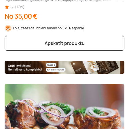
Citas
5,00 (19)
No 35,00 €
Lojalitātes dalībnieki saņem no
1,75 €
atpakaļ
Apskatīt produktu