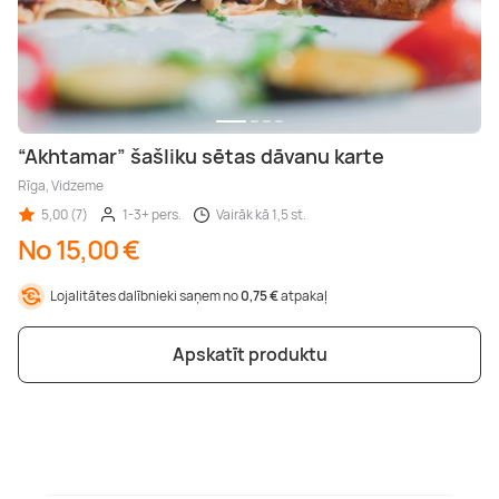
“Akhtamar” šašliku sētas dāvanu karte
Rīga, Vidzeme
5,00 (7)
1-3+ pers.
Vairāk kā 1,5 st.
No 15,00 €
Lojalitātes dalībnieki saņem no
0,75 €
atpakaļ
Apskatīt produktu