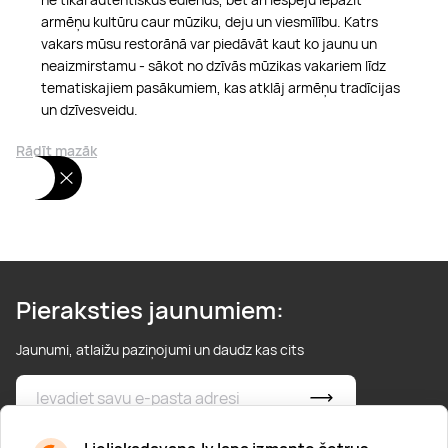
armēņu kultūru caur mūziku, deju un viesmīlību. Katrs
vakars mūsu restorānā var piedāvāt kaut ko jaunu un
neaizmirstamu - sākot no dzīvās mūzikas vakariem līdz
tematiskajiem pasākumiem, kas atklāj armēņu tradīcijas
un dzīvesveidu.
Rādīt mazāk
Pieraksties jaunumiem:
Jaunumi, atlaižu paziņojumi un daudz kas cits
* Esmu iepazinies/usies ar
privātuma politiku