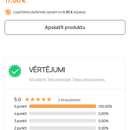
Boulderings
Citas ūdens izklaides
Mūzikas nodarbības
Tetovēšanas salons
Lojalitātes dalībnieki saņem no
0,85 €
atpakaļ
Kērlings
Vindsērfings
Deju nodarbības
Deguna un Nabas pīrsings
Apskatīt produktu
Kikbokss
Kaitbords
Ausu caurduršana
Piedzīvojumu parki
Procedūras vīriešiem
VĒRTĒJUMI
Īsti klienti. Īsta pieredze. Īstas atsauksmes.
5.0
2 Atsauksmes
5 punkti
100,00%
4 punkti
0,00%
3 punkti
0,00%
2 punkti
0,00%