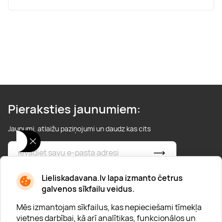
Pieraksties jaunumiem:
Jaunumi, atlaižu paziņojumi un daudz kas cits
* Esmu iepazinies/usies ar
privātuma politiku
Lieliskadavana.lv lapa izmanto četrus
galvenos sīkfailu veidus.
Mēs izmantojam sīkfailus, kas nepieciešami tīmekļa
vietnes darbībai, kā arī analītikas, funkcionālos un