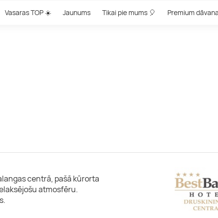
Vasaras TOP ☀️
Jaunums
Tikai pie mums 🎈
Premium dāvan
alangas centrā, pašā kūrorta
n relaksējošu atmosfēru.
s.