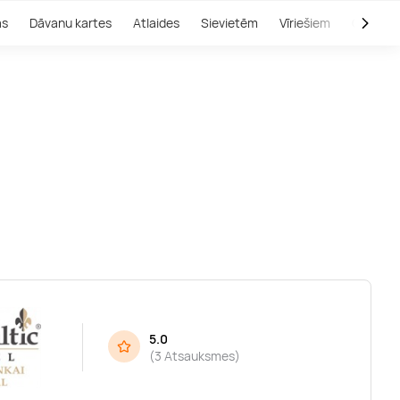
as
Dāvanu kartes
Atlaides
Sievietēm
Vīriešiem
Outlet
5.0
(
3 Atsauksmes
)