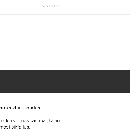
2021-10-23
Par "Lieliska dāvana"
nos sīkfailu veidus.
Karjera
ekļa vietnes darbībai, kā arī
Blogs
mas) sīkfailus.