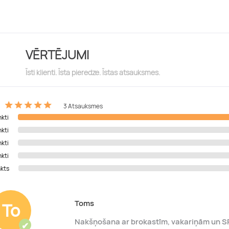
VĒRTĒJUMI
Īsti klienti. Īsta pieredze. Īstas atsauksmes.
3 Atsauksmes
nkti
nkti
nkti
nkti
nkts
Toms
To
Nakšņošana ar brokastīm, vakariņām un S
✔