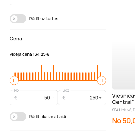
Rādīt uz kartes
Cena
Vidējā cena
134,25 €
No
Līdz
Viesnīca
€
€
Central”
SPA Lietuvā, D
Rādīt tikai ar atlaidi
No 50,