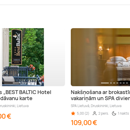
s „BEST BALTIC Hotel
Nakšņošana ar brokastī
 dāvanu karte
vakariņām un SPA divie
ruskininki, Lietuva
SPA Lietuvā, Druskininki, Lietuva
5,00 (2)
2 pers.
1 nakts
00 €
109,00 €