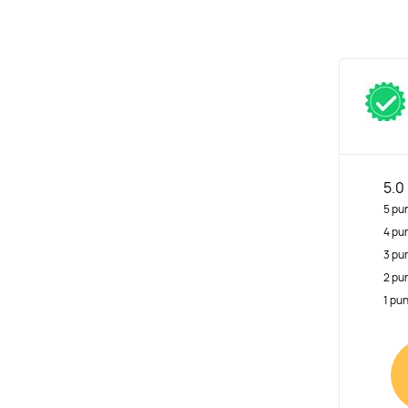
5.0
5 pu
4 pu
3 pu
2 pu
1 pu