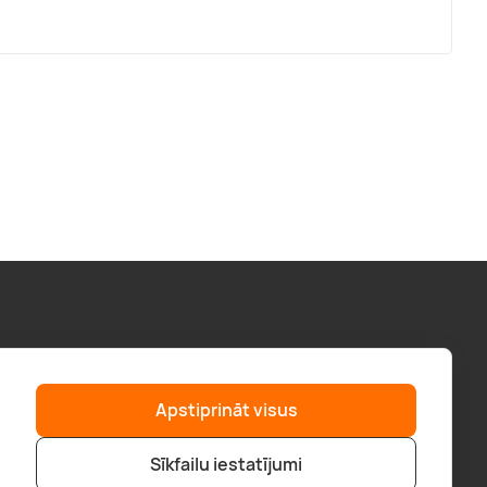
Palīdzība
“GERA DOVANA” GRUPA
Apstiprināt visus
F.A.Q.
geradovana.lt
Piegāde
superprezenty.pl
Sīkfailu iestatījumi