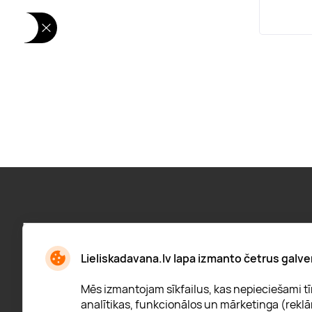
Pieraksties jaunumiem:
Jaunumi, atlaižu paziņojumi un daudz kas cits
Lieliskadavana.lv lapa izmanto četrus galve
Mēs izmantojam sīkfailus, kas nepieciešami tīm
analītikas, funkcionālos un mārketinga (reklā