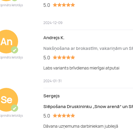
5.0
iprināts lietotājs
2024-12-09
Andrejs K.
An
Nakšņošana ar brokastīm, vakariņām un S
✔
5.0
iprināts lietotājs
Labs variants brīvdienas mierīgai atputai
2024-01-31
Sergejs
Se
Slēpošana Druskininku „Snow arenā“ un S
✔
5.0
iprināts lietotājs
Dāvana uzņemuma darbiniekam jubilejā