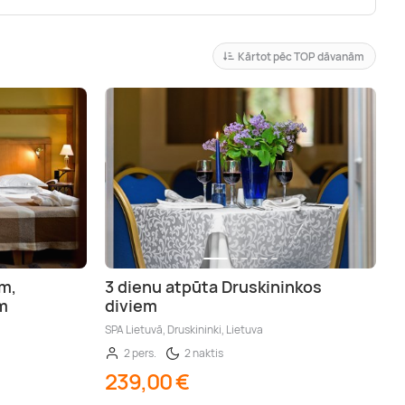
Kārtot pēc TOP dāvanām
m,
3 dienu atpūta Druskininkos
m
diviem
SPA Lietuvā, Druskininki, Lietuva
2 pers.
2 naktis
239,00 €