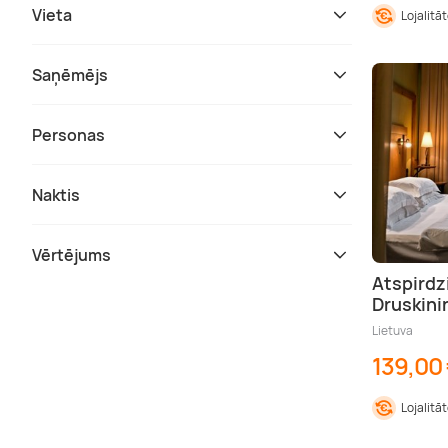
Vieta
Lojalitā
Saņēmējs
Personas
Naktis
Vērtējums
Atspirdz
Druskini
Lietuva
139,00
Lojalitā