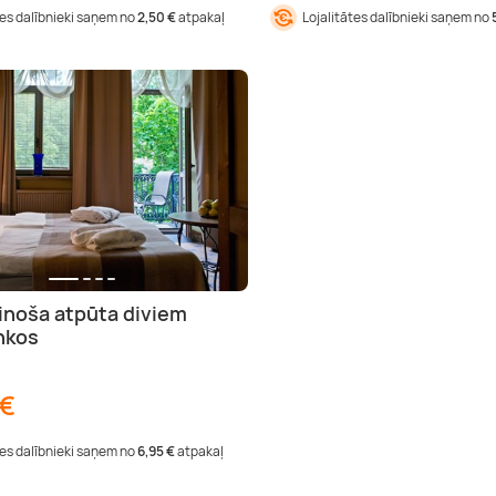
tes dalībnieki saņem no
2,50 €
atpakaļ
Lojalitātes dalībnieki saņem no
inoša atpūta diviem
nkos
 €
tes dalībnieki saņem no
6,95 €
atpakaļ