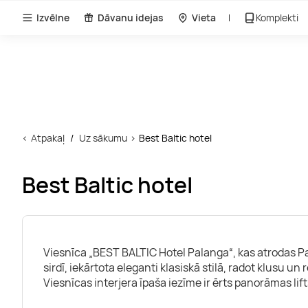
Izvēlne
Dāvanu idejas
Vieta
Komplekti
Atpakaļ
Uz sākumu
Best Baltic hotel
Best Baltic hotel
Viesnīca „BEST BALTIC Hotel Palanga“, kas atrodas P
sirdī, iekārtota eleganti klasiskā stilā, radot klusu u
Viesnīcas interjera īpaša iezīme ir ērts panorāmas lift