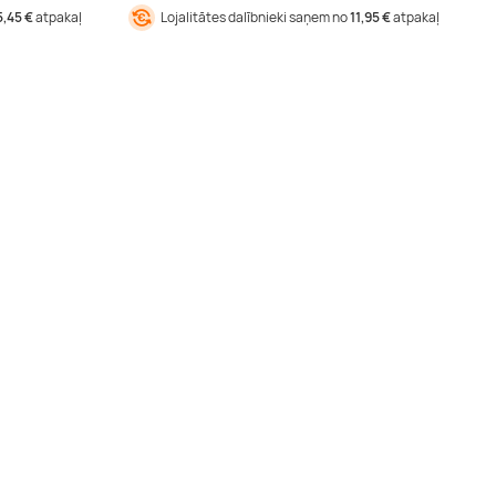
5,45 €
atpakaļ
Lojalitātes dalībnieki saņem no
11,95 €
atpakaļ