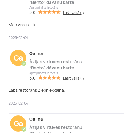
“Bento” dāvanu karte
Apstiprināts lietotājs
5.0
Lasīt vairāk
∨
Man viss patik
2025-03-04
Galina
Ga
Āzijas virtuves restorānu
✔
“Bento” dāvanu karte
Apstiprināts lietotājs
5.0
Lasīt vairāk
∨
Labs restorāns Ziepniekkalnā.
2025-02-04
Galina
Ga
Āzijas virtuves restorānu
✔