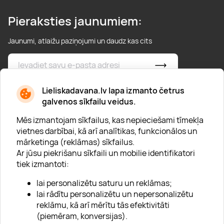
Pieraksties jaunumiem:
Jaunumi, atlaižu paziņojumi un daudz kas cits
* Esmu iepazinies/usies ar
privātuma politiku
Lieliskadavana.lv lapa izmanto četrus
galvenos sīkfailu veidus.
Mēs izmantojam sīkfailus, kas nepieciešami tīmekļa
vietnes darbībai, kā arī analītikas, funkcionālos un
mārketinga (reklāmas) sīkfailus.
Ar jūsu piekrišanu sīkfaili un mobilie identifikatori
Par "Lieliska dāvana"
tiek izmantoti:
Karjera
lai personalizētu saturu un reklāmas;
Blogs
lai rādītu personalizētu un nepersonalizētu
reklāmu, kā arī mērītu tās efektivitāti
Uzņēmumiem
(piemēram, konversijas).