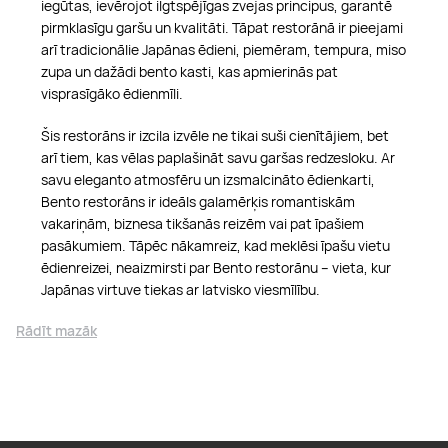
iegūtas, ievērojot ilgtspējīgas zvejas principus, garantē
pirmklasīgu garšu un kvalitāti. Tāpat restorānā ir pieejami
arī tradicionālie Japānas ēdieni, piemēram, tempura, miso
zupa un dažādi bento kasti, kas apmierinās pat
visprasīgāko ēdienmīli.
Šis restorāns ir izcila izvēle ne tikai suši cienītājiem, bet
arī tiem, kas vēlas paplašināt savu garšas redzesloku. Ar
savu eleganto atmosfēru un izsmalcināto ēdienkarti,
Bento restorāns ir ideāls galamērķis romantiskām
vakariņām, biznesa tikšanās reizēm vai pat īpašiem
pasākumiem. Tāpēc nākamreiz, kad meklēsi īpašu vietu
ēdienreizei, neaizmirsti par Bento restorānu – vieta, kur
Japānas virtuve tiekas ar latvisko viesmīlību.
Rādīt mazāk