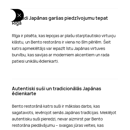
Izbaudi Japānas garšas piedzīvojumu tepat
Rīgā
Rīga ir pilsēta, kas lepojas ar plašu starptautisko virtuvju
klāstu, un Bento restorāns ir viena no šīm pērlēm. Šeit
katrs apmeklētājs var iepazīt īstu Japānas virtuves
burvību, kas savijas ar moderniem akcentiem un rada
patiesi unikālu ēdienkarti.
Autentiski suši un tradicionālās Japānas
ēdienkarte
Bento restorānā katrs suši ir mākslas darbs, kas
sagatavots, ievērojot senās Japānas tradīcijas. Meklējot
autentisku suši pieredzi, nevar aizmirst par Bento
restorāna piedāvājumu – svaigas jūras veltes, kas