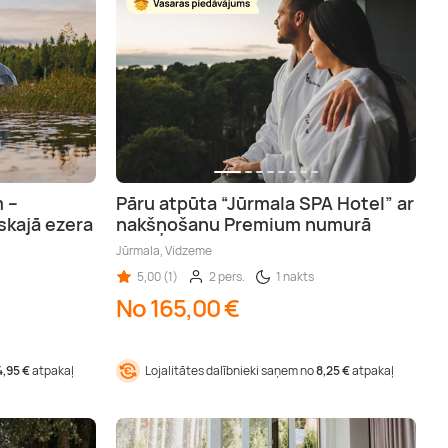
 –
Pāru atpūta “Jūrmala SPA Hotel” ar
skajā ezera
nakšņošanu Premium numurā
Jūrmala, Vidzeme
5,00 (1)
2 pers.
1 nakts
No 165,00 €
4,95 €
atpakaļ
Lojalitātes dalībnieki saņem no
8,25 €
atpakaļ