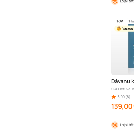
Lojalitā
TOP
Tik
Dāvanu 
SPA Lietuvā, V
5,00 (8)
139,00
Lojalitā