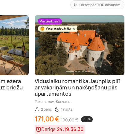
Kārtot pēc TOP dāvanām
Pasteidzies!
ām ezera
Viduslaiku romantika Jaunpils pilī
uz briežu
ar vakariņām un nakšņošanu pils
apartamentos
Tukums nov., Kurzeme
2 pers.
1 nakts
171,00 €
190,00 €
-10 %
Derīgs:
24:19:36:28