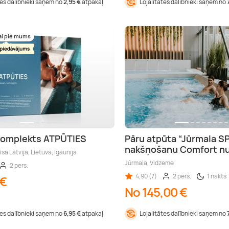
tes dalībnieki saņem no
2,95 €
atpakaļ
Lojalitātes dalībnieki saņem no
ai pie mums
komplekts ATPŪTIES
Pāru atpūta “Jūrmala SP
nakšņošanu Comfort n
isā Latvijā, Lietuva, Igaunija
Jūrmala, Vidzeme
2 pers.
4,90 (7)
2 pers.
1 nakts
 €
No 145,00 €
tes dalībnieki saņem no
6,95 €
atpakaļ
Lojalitātes dalībnieki saņem no