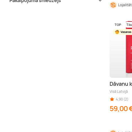
Pakalpojuma sniedzējs
Lojalitā
TOP
Tik
Dāvanu 
Visā Latvijā
4,90 (2)
59,00 