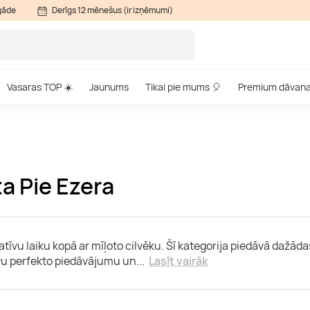
gāde
Derīgs 12 mēnešus (ir izņēmumi)
Vasaras TOP ☀️
Jaunums
Tikai pie mums 🎈
Premium dāvan
a Pie Ezera
itatīvu laiku kopā ar mīļoto cilvēku. Šī kategorija piedāvā daž
avu perfekto piedāvājumu un
...
Lasīt vairāk