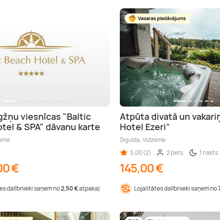
gžņu viesnīcas "Baltic
Atpūta divatā un vakari
tel & SPA" dāvanu karte
Hotel Ezeri”
zeme
Sigulda, Vidzeme
5,00 (2)
2 pers.
1 nakts
00 €
145,00 €
tes dalībnieki saņem no
2,50 €
atpakaļ
Lojalitātes dalībnieki saņem no