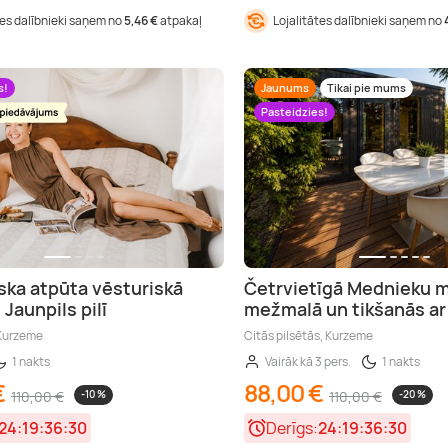
tes dalībnieki saņem no
5,46 €
atpakaļ
Lojalitātes dalībnieki saņem no
s!
Jaunums
Tikai pie mums
Pasteidzies!
ka atpūta vēsturiskā
Četrvietīgā Mednieku m
Jaunpils pilī
mežmalā un tikšanās ar
 Kurzeme
Citās pilsētās, Kurzeme
1 nakts
Vairāk kā 3 pers.
1 nakts
€
88,00 €
110,00 €
-10 %
110,00 €
-20 %
24:19:36:28
Derīgs:
24:19:36:28