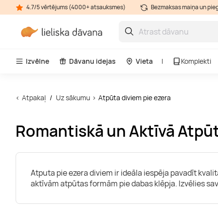
4.7/5 vērtējums (4000+ atsauksmes)
Bezmaksas maiņa un pie
Izvēlne
Dāvanu idejas
Vieta
Komplekti
Atpakaļ
Uz sākumu
Atpūta diviem pie ezera
Romantiskā un Aktīvā Atpūt
Atputa pie ezera diviem ir ideāla iespēja pavadīt kval
aktīvām atpūtas formām pie dabas klēpja. Izvēlies s