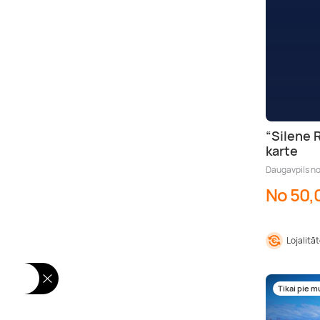
“Silene 
karte
Daugavpils no
No 50,
Lojalitā
Tikai pie 