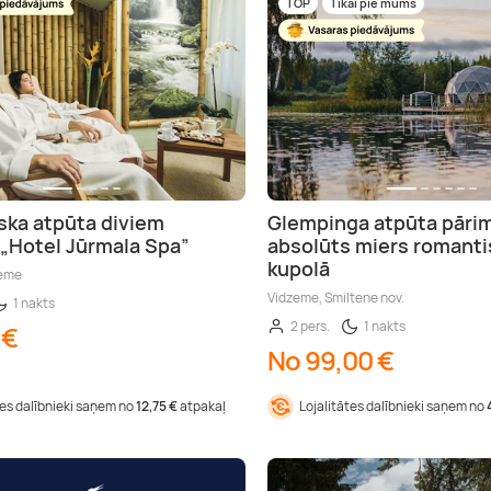
TOP
Tikai pie mums
ka atpūta diviem
Glempinga atpūta pārim
 „Hotel Jūrmala Spa”
absolūts miers romanti
kupolā
zeme
Vidzeme, Smiltene nov.
1 nakts
2 pers.
1 nakts
 €
No 99,00 €
tes dalībnieki saņem no
12,75 €
atpakaļ
Lojalitātes dalībnieki saņem no