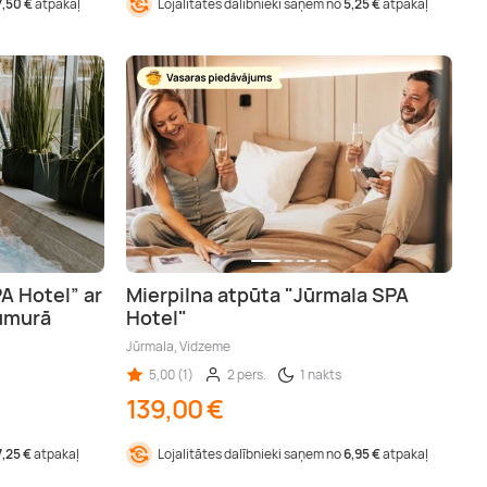
7,50 €
atpakaļ
Lojalitātes dalībnieki saņem no
5,25 €
atpakaļ
A Hotel” ar
Mierpilna atpūta "Jūrmala SPA
umurā
Hotel"
Jūrmala, Vidzeme
5,00 (1)
2 pers.
1 nakts
139,00 €
7,25 €
atpakaļ
Lojalitātes dalībnieki saņem no
6,95 €
atpakaļ