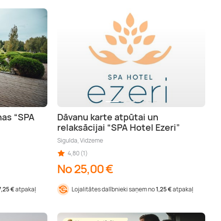
ņas “SPA
Dāvanu karte atpūtai un
relaksācijai “SPA Hotel Ezeri”
Sigulda, Vidzeme
4,80 (1)
No 25,00 €
7,25 €
atpakaļ
Lojalitātes dalībnieki saņem no
1,25 €
atpakaļ