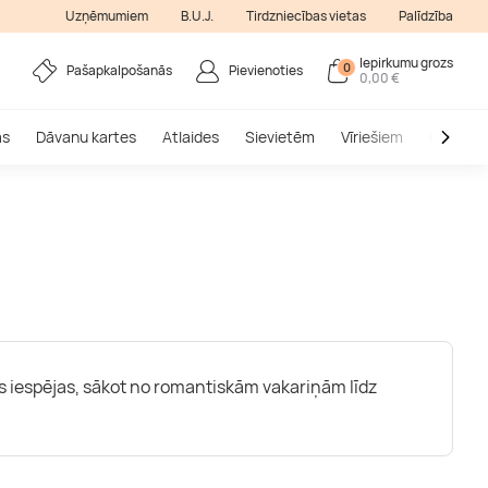
Uzņēmumiem
B.U.J.
Tirdzniecības vietas
Palīdzība
Iepirkumu grozs
0
Pašapkalpošanās
Pievienoties
0,00 €
as
Dāvanu kartes
Atlaides
Sievietēm
Vīriešiem
Outlet
ādas iespējas, sākot no romantiskām vakariņām līdz