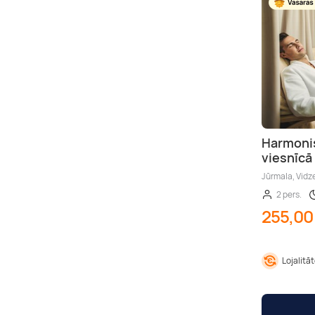
Harmonis
viesnīcā
Jūrmala, Vid
2 pers.
255,00
Lojalitā