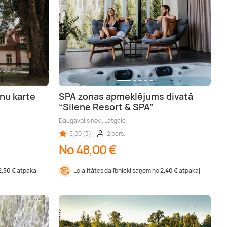
nu karte
SPA zonas apmeklējums divatā
“Silene Resort & SPA”
Daugavpils nov., Latgale
5,00 (3)
2 pers.
No 48,00 €
2,50 €
atpakaļ
Lojalitātes dalībnieki saņem no
2,40 €
atpakaļ