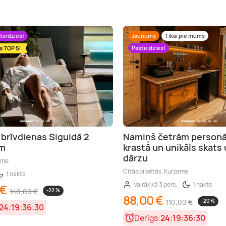
teidzies!
Jaunums
Tikai pie mums
Pasteidzies!
 brīvdienas Siguldā 2
Namiņš četrām person
ām
krastā un unikāls skats 
dārzu
eme
Citās pilsētās, Kurzeme
1 nakts
Vairāk kā 3 pers.
1 nakts
 €
140,00 €
-22 %
88,00 €
110,00 €
-20 %
24:19:36:28
Derīgs:
24:19:36:28