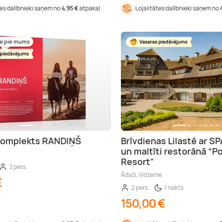
tes dalībnieki saņem no
4,95 €
atpakaļ
Lojalitātes dalībnieki saņem no
ai pie mums
komplekts RANDIŅŠ
Brīvdienas Lilastē ar S
un maltīti restorānā “P
Resort”
2 pers.
Ādaži, Vidzeme
€
2 pers.
1 nakts
150,00 €