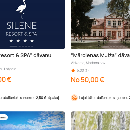
Resort & SPA” dāvanu
“Mārcienas Muiža” dāva
Vidzeme, Madona nov.
v., Latgale
5,00 (1)
00 €
No 50,00 €
tes dalībnieki saņem no
2,50 €
atpakaļ
Lojalitātes dalībnieki saņem no
mums