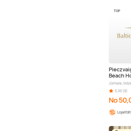
TOP
Pieczvai
Beach Ho
Jūrmala, Vid
5,00 (9)
No 50,
Lojalitā