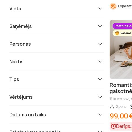
Lojalitā
Vieta
Saņēmējs
Pasteidzie
Personas
Naktis
Tips
Romantis
gaisotnē 
Vērtējums
Tukums nov.,
2 pers.
99,00 
Datums un Laiks
Derīgs: