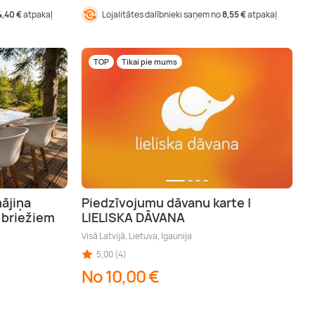
4,40 €
atpakaļ
Lojalitātes dalībnieki saņem no
8,55 €
atpakaļ
TOP
Tikai pie mums
ājiņa
Piedzīvojumu dāvanu karte |
 briežiem
LIELISKA DĀVANA
Visā Latvijā, Lietuva, Igaunija
5,00 (4)
No 10,00 €