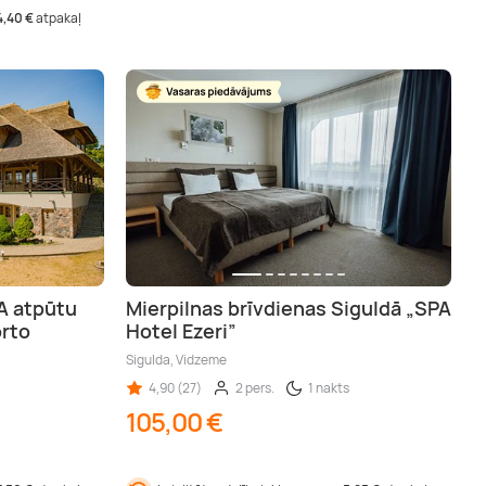
4,40 €
atpakaļ
PA atpūtu
Mierpilnas brīvdienas Siguldā „SPA
orto
Hotel Ezeri”
Sigulda, Vidzeme
4,90 (27)
2 pers.
1 nakts
105,00 €