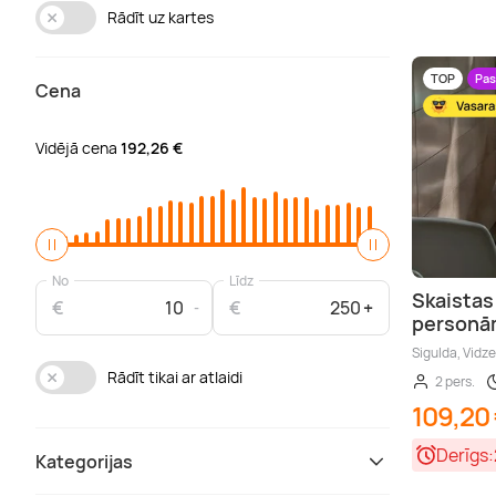
Rādīt uz kartes
TOP
Pas
Cena
Vidējā cena
192,26 €
No
Līdz
Skaistas
€
€
person
Sigulda, Vidz
Rādīt tikai ar atlaidi
2 pers.
109,20
Derīgs:
Kategorijas