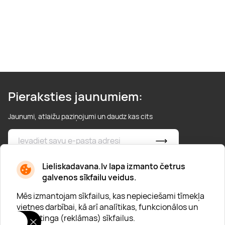
Boulderings
Citas ūdens izklaides
Mūzikas nodarbības
Tetovēšanas salons
Kērlings
Vindsērfings
Deju nodarbības
Deguna un Nabas pīrsings
Kikbokss
Kaitbords
Ausu caurduršana
Pieraksties jaunumiem:
Piedzīvojumu parki
Procedūras vīriešiem
Jaunumi, atlaižu paziņojumi un daudz kas cits
* Esmu iepazinies/usies ar
privātuma politiku
Lieliskadavana.lv lapa izmanto četrus
galvenos sīkfailu veidus.
Mēs izmantojam sīkfailus, kas nepieciešami tīmekļa
vietnes darbībai, kā arī analītikas, funkcionālos un
mārketinga (reklāmas) sīkfailus.