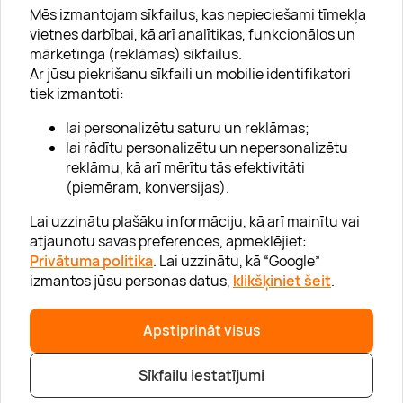
Mēs izmantojam sīkfailus, kas nepieciešami tīmekļa
vietnes darbībai, kā arī analītikas, funkcionālos un
mārketinga (reklāmas) sīkfailus.
Ar jūsu piekrišanu sīkfaili un mobilie identifikatori
Par "Lieliska dāvana"
tiek izmantoti:
Karjera
lai personalizētu saturu un reklāmas;
Blogs
lai rādītu personalizētu un nepersonalizētu
reklāmu, kā arī mērītu tās efektivitāti
Uzņēmumiem
(piemēram, konversijas).
Lojalitātes klubs 💸
Lai uzzinātu plašāku informāciju, kā arī mainītu vai
atjaunotu savas preferences, apmeklējiet:
Privātuma politika
. Lai uzzinātu, kā “Google”
Palīdzība
izmantos jūsu personas datus,
klikšķiniet šeit
.
“GERA DOVANA” GRUPA
Apstiprināt visus
Sīkfailu iestatījumi
|
|
© 2026 SIA Lieliska dāvana
info@lieliskadavana.lv
+371 6601 8025