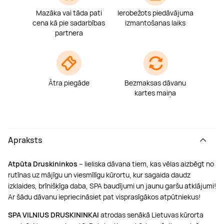
Mazāka vai tāda pati
Ierobežots piedāvājuma
cena kā pie sadarbības
izmantošanas laiks
partnera
Ātra piegāde
Bezmaksas dāvanu
kartes maiņa
Apraksts
Atpūta Druskininkos
– lieliska dāvana tiem, kas vēlas aizbēgt no
rutīnas uz mājīgu un viesmīlīgu kūrortu, kur sagaida daudz
izklaides, brīnišķīga daba, SPA baudījumi un jaunu garšu atklājumi!
Ar šādu dāvanu iepriecināsiet pat visprasīgākos atpūtniekus!
SPA VILNIUS DRUSKININKAI
atrodas senākā Lietuvas kūrorta