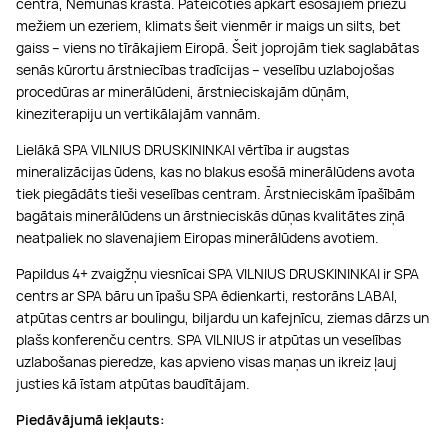
centrā, Nemunas krastā. Pateicoties apkārt esošajiem priežu
mežiem un ezeriem, klimats šeit vienmēr ir maigs un silts, bet
gaiss – viens no tīrākajiem Eiropā. Šeit joprojām tiek saglabātas
senās kūrortu ārstniecības tradīcijas – veselību uzlabojošas
procedūras ar minerālūdeni, ārstnieciskajām dūņām,
kineziterapiju un vertikālajām vannām.
Lielākā SPA VILNIUS DRUSKININKAI vērtība ir augstas
mineralizācijas ūdens, kas no blakus esošā minerālūdens avota
tiek piegādāts tieši veselības centram. Ārstnieciskām īpašībām
bagātais minerālūdens un ārstnieciskās dūņas kvalitātes ziņā
neatpaliek no slavenajiem Eiropas minerālūdens avotiem.
Papildus 4+ zvaigžņu viesnīcai SPA VILNIUS DRUSKININKAI ir SPA
centrs ar SPA bāru un īpašu SPA ēdienkarti, restorāns LABAI,
atpūtas centrs ar boulingu, biljardu un kafejnīcu, ziemas dārzs un
plašs konferenču centrs. SPA VILNIUS ir atpūtas un veselības
uzlabošanas pieredze, kas apvieno visas maņas un ikreiz ļauj
justies kā īstam atpūtas baudītājam.
Piedāvājumā iekļauts: