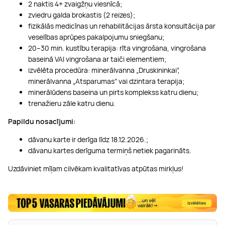
2 naktis 4+ zvaigžņu viesnīcā;
zviedru galda brokastis (2 reizes);
fizikālās medicīnas un rehabilitācijas ārsta konsultācija par
veselības aprūpes pakalpojumu sniegšanu;
20–30 min. kustību terapija: rīta vingrošana, vingrošana
baseinā VAI vingrošana ar taiči elementiem;
izvēlēta procedūra: minerālvanna „Druskininkai”,
minerālvanna „Atsparumas” vai dzintara terapija;
minerālūdens baseina un pirts komplekss katru dienu;
trenažieru zāle katru dienu.
Papildu nosacījumi:
dāvanu karte ir derīga līdz 18.12.2026.;
dāvanu kartes derīguma termiņš netiek pagarināts.
Uzdāviniet mīļam cilvēkam kvalitatīvas atpūtas mirkļus!