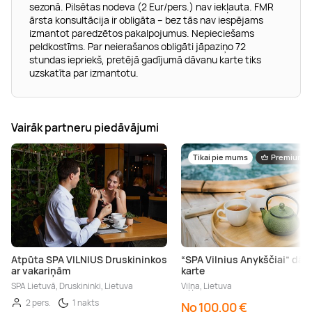
sezonā. Pilsētas nodeva (2 Eur/pers.) nav iekļauta. FMR
ārsta konsultācija ir obligāta – bez tās nav iespējams
izmantot paredzētos pakalpojumus. Nepieciešams
peldkostīms. Par neierašanos obligāti jāpaziņo 72
stundas iepriekš, pretējā gadījumā dāvanu karte tiks
uzskatīta par izmantotu.
Vairāk partneru piedāvājumi
Tikai pie mums
Premium
Atpūta SPA VILNIUS Druskininkos
“SPA Vilnius Anykščiai” dā
ar vakariņām
karte
SPA Lietuvā, Druskininki, Lietuva
Viļņa, Lietuva
2 pers.
1 nakts
No 100,00 €