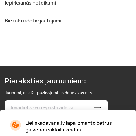
Iepirkšanās noteikumi
Biežāk uzdotie jautājumi
Pieraksties jaunumiem:
Jaunumi, atlaižu paziņojumi un daudz kas cits
* Esmu iepazinies/usies ar
privātuma politiku
Lieliskadavana.lv lapa izmanto četrus
galvenos sīkfailu veidus.