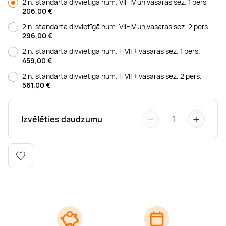
2 n. standarta divvietīgā num. VII–IV un vasaras sez. 1 pers
Boulderings
Citas ūdens izklaides
Mūzikas nodarbības
Tetovēšanas salons
206,00
€
2 n. standarta divvietīgā num. VII–IV un vasaras sez. 2 pers
296,00
€
Kērlings
Vindsērfings
Deju nodarbības
Deguna un Nabas pīrsings
2 n. standarta divvietīgā num. I–VII + vasaras sez. 1 pers.
459,00
€
Kikbokss
Kaitbords
Ausu caurduršana
2 n. standarta divvietīgā num. I–VII + vasaras sez. 2 pers.
561,00
€
Piedzīvojumu parki
Procedūras vīriešiem
−
+
Izvēlēties daudzumu
1