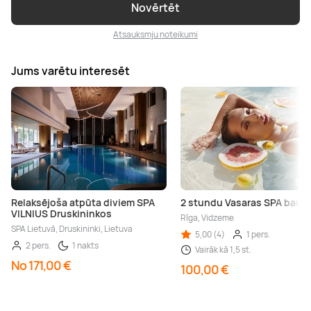
Novērtēt
Atsauksmju noteikumi
Jums varētu interesēt
Relaksējoša atpūta diviem SPA
2 stundu Vasaras SPA baud
VILNIUS Druskininkos
Rīga, Vidzeme
SPA Lietuvā, Druskininki, Lietuva
5,00 (4)
1 pers.
2 pers.
1 nakts
Vairāk kā 1,5 st.
No 171,00 €
100,00 €