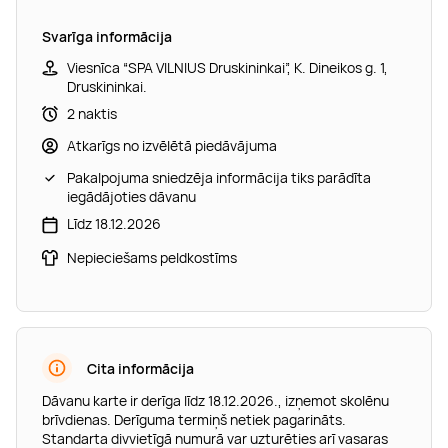
Svarīga informācija
Viesnīca “SPA VILNIUS Druskininkai”, K. Dineikos g. 1,
Druskininkai.
2 naktis
Atkarīgs no izvēlētā piedāvājuma
Pakalpojuma sniedzēja informācija tiks parādīta
iegādājoties dāvanu
Līdz 18.12.2026
Nepieciešams peldkostīms
Cita informācija
Dāvanu karte ir derīga līdz 18.12.2026., izņemot skolēnu
brīvdienas. Derīguma termiņš netiek pagarināts.
Standarta divvietīgā numurā var uzturēties arī vasaras