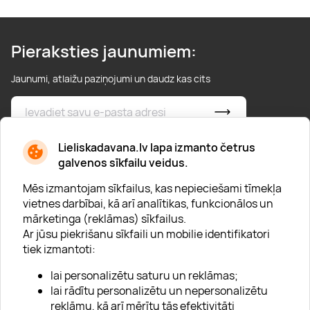
Pieraksties jaunumiem:
Jaunumi, atlaižu paziņojumi un daudz kas cits
* Esmu iepazinies/usies ar
privātuma politiku
Lieliskadavana.lv lapa izmanto četrus
galvenos sīkfailu veidus.
Mēs izmantojam sīkfailus, kas nepieciešami tīmekļa
vietnes darbībai, kā arī analītikas, funkcionālos un
mārketinga (reklāmas) sīkfailus.
Ar jūsu piekrišanu sīkfaili un mobilie identifikatori
Par "Lieliska dāvana"
tiek izmantoti:
Karjera
lai personalizētu saturu un reklāmas;
Blogs
lai rādītu personalizētu un nepersonalizētu
reklāmu, kā arī mērītu tās efektivitāti