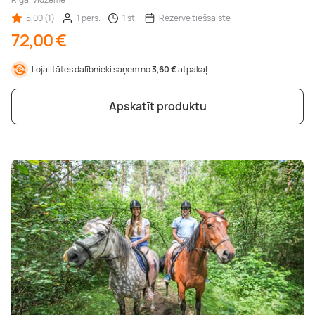
5,00 (1)
1 pers.
1 st.
Rezervē tiešsaistē
72,00 €
Lojalitātes dalībnieki saņem no
3,60 €
atpakaļ
Apskatīt produktu