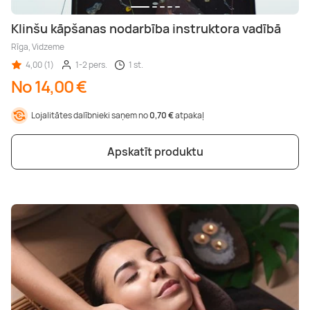
Klinšu kāpšanas nodarbība instruktora vadībā
Rīga, Vidzeme
4,00 (1)
1-2 pers.
1 st.
No 14,00 €
Lojalitātes dalībnieki saņem no
0,70 €
atpakaļ
Apskatīt produktu