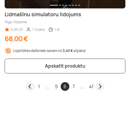
Lidmašīnu simulatoru lidojums
Rīga, Vidzeme
5,00 (3)
1-2 pers.
1 st.
68,00 €
Lojalitātes dalībnieki saņem no
3,40 €
atpakaļ
Apskatīt produktu
1
...
5
6
7
...
41