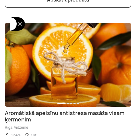
Aromātiskā apelsīnu antistresa masāža visam
ķermenim
Rīga, Vidzeme
1 pers.
1 st.