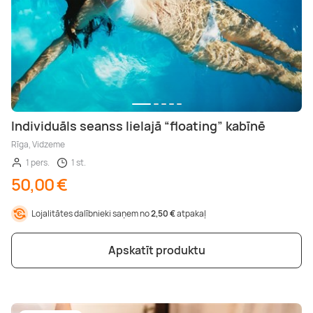
Individuāls seanss lielajā “floating” kabīnē
Rīga, Vidzeme
1 pers.
1 st.
50,00 €
Lojalitātes dalībnieki saņem no
2,50 €
atpakaļ
Apskatīt produktu