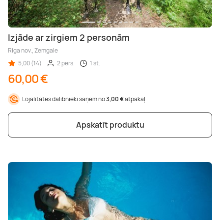
Izjāde ar zirgiem 2 personām
Rīga nov., Zemgale
5,00 (14)
2 pers.
1 st.
60,00 €
Lojalitātes dalībnieki saņem no
3,00 €
atpakaļ
Apskatīt produktu