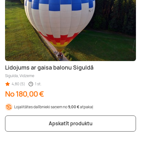
Lidojums ar gaisa balonu Siguldā
Sigulda, Vidzeme
4,80 (5)
1 st.
No 180,00 €
Lojalitātes dalībnieki saņem no
9,00 €
atpakaļ
Apskatīt produktu