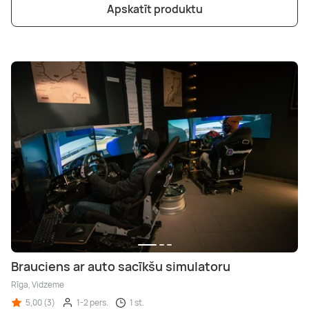
Apskatīt produktu
Brauciens ar auto sacīkšu simulatoru
Rīga, Vidzeme
5,00 (3)
1-2 pers.
1 st.