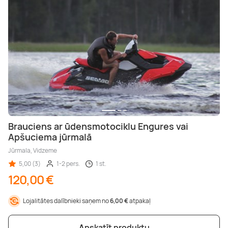
Brauciens ar ūdensmotociklu Engures vai
Apšuciema jūrmalā
Jūrmala, Vidzeme
5,00 (3)
1-2 pers.
1 st.
120,00 €
Lojalitātes dalībnieki saņem no
6,00 €
atpakaļ
Apskatīt produktu