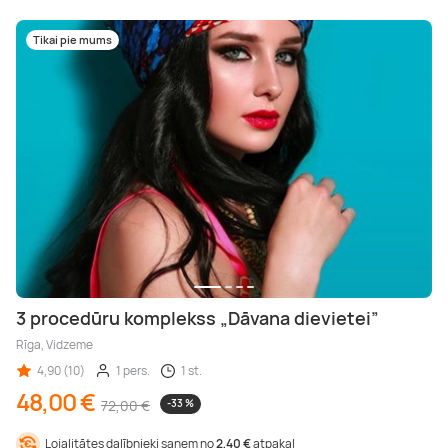
Tikai pie mums
3 procedūru komplekss „Dāvana dievietei”
Rīga, Vidzeme
4,90 (10)
1 pers.
1 st.
48,00 €
72,00 €
-33 %
Lojalitātes dalībnieki saņem no
2,40 €
atpakaļ