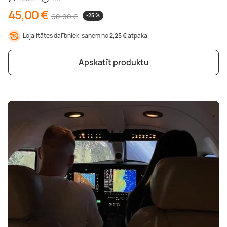
45,00 €
60,00 €
-25 %
Lojalitātes dalībnieki saņem no
2,25 €
atpakaļ
Apskatīt produktu