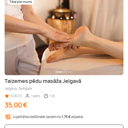
Tikai pie mums
Taizemes pēdu masāža Jelgavā
Jelgava, Zemgale
5,00 (1)
1 pers.
1 st.
35,00 €
Lojalitātes dalībnieki saņem no
1,75 €
atpakaļ