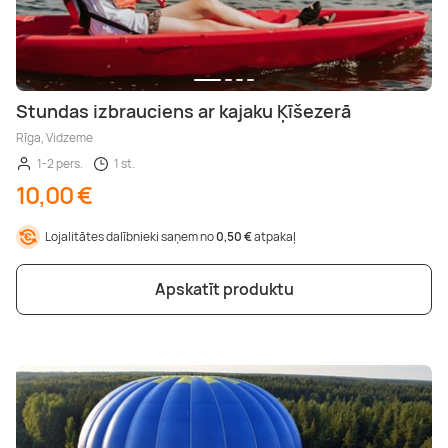
Stundas izbrauciens ar kajaku Ķīšezerā
Rīga, Vidzeme
1-2 pers.
1 st.
10,00 €
Lojalitātes dalībnieki saņem no
0,50 €
atpakaļ
Apskatīt produktu