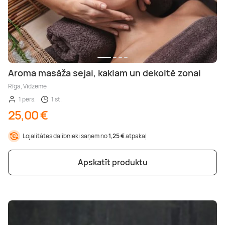
Aroma masāža sejai, kaklam un dekoltē zonai
Rīga, Vidzeme
1 pers.
1 st.
25,00 €
Lojalitātes dalībnieki saņem no
1,25 €
atpakaļ
Apskatīt produktu