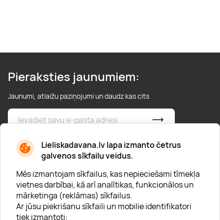
Pieraksties jaunumiem:
Jaunumi, atlaižu paziņojumi un daudz kas cits
* Esmu iepazinies/usies ar
privātuma politiku
Lieliskadavana.lv lapa izmanto četrus
galvenos sīkfailu veidus.
Mēs izmantojam sīkfailus, kas nepieciešami tīmekļa
vietnes darbībai, kā arī analītikas, funkcionālos un
mārketinga (reklāmas) sīkfailus.
Ar jūsu piekrišanu sīkfaili un mobilie identifikatori
Par "Lieliska dāvana"
tiek izmantoti: