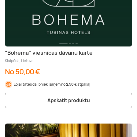
“Bohema” viesnīcas dāvanu karte
Klaipēda, Lietuva
No 50,00 €
Lojalitātes dalībnieki saņem no
2,50 €
atpakaļ
Apskatīt produktu