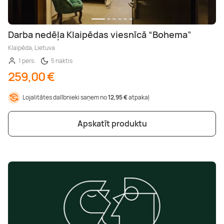
Darba nedēļa Klaipēdas viesnīcā “Bohema”
Klaipēda, Lietuva
1 pers.
5 naktis
259,00 €
Lojalitātes dalībnieki saņem no
12,95 €
atpakaļ
Apskatīt produktu