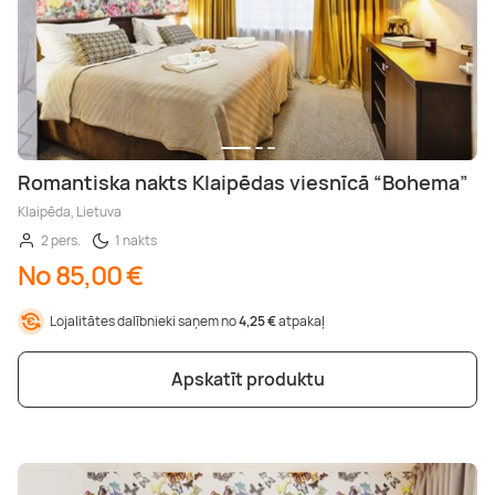
Romantiska nakts Klaipēdas viesnīcā “Bohema”
Klaipēda, Lietuva
2 pers.
1 nakts
No 85,00 €
Lojalitātes dalībnieki saņem no
4,25 €
atpakaļ
Apskatīt produktu