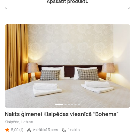
Apskatīt produktu
Nakts ģimenei Klaipēdas viesnīcā “Bohema”
Klaipēda, Lietuva
5,00 (1)
Vairāk kā 3 pers.
1 nakts