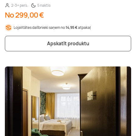
2-3+ pers.
5 naktis
No 299,00 €
Lojalitātes dalībnieki saņem no
14,95 €
atpakaļ
Apskatīt produktu