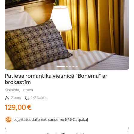
Patiesa romantika viesnīcā “Bohema” ar
brokastīm
Klaipēda, Lietuva
2 pers.
1-2 Naktis
129,00 €
Lojalitātes dalībnieki saņem no
6,45 €
atpakaļ