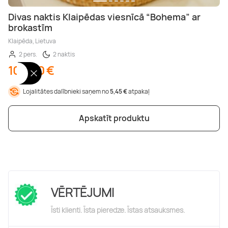
Divas naktis Klaipēdas viesnīcā “Bohema” ar
brokastīm
Klaipēda, Lietuva
2 pers.
2 naktis
109,00 €
Lojalitātes dalībnieki saņem no
5,45 €
atpakaļ
Apskatīt produktu
VĒRTĒJUMI
Īsti klienti. Īsta pieredze. Īstas atsauksmes.