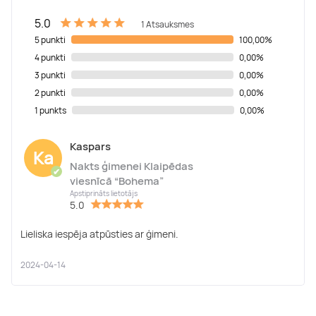
5.0
1 Atsauksmes
5 punkti
100,00%
4 punkti
0,00%
3 punkti
0,00%
2 punkti
0,00%
1 punkts
0,00%
Kaspars
Ka
Nakts ģimenei Klaipēdas
✔
viesnīcā “Bohema”
Apstiprināts lietotājs
5.0
Lieliska iespēja atpūsties ar ģimeni.
2024-04-14