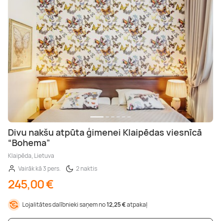
Divu nakšu atpūta ģimenei Klaipēdas viesnīcā
“Bohema”
Klaipēda, Lietuva
Vairāk kā 3 pers.
2 naktis
245,00 €
Lojalitātes dalībnieki saņem no
12,25 €
atpakaļ