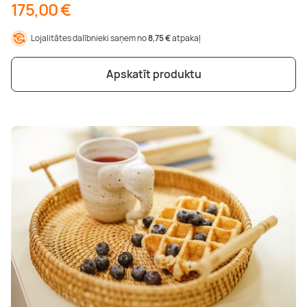
175,00 €
Lojalitātes dalībnieki saņem no
8,75 €
atpakaļ
Apskatīt produktu