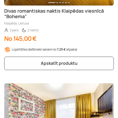
Divas romantiskas naktis Klaipēdas viesnīcā
“Bohema”
Klaipēda, Lietuva
2 pers.
2 naktis
No 145,00 €
Lojalitātes dalībnieki saņem no
7,25 €
atpakaļ
Apskatīt produktu