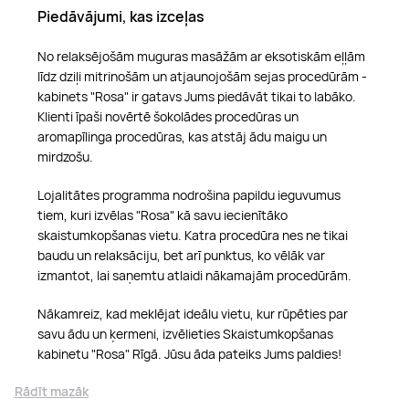
Piedāvājumi, kas izceļas
No relaksējošām muguras masāžām ar eksotiskām eļļām
līdz dziļi mitrinošām un atjaunojošām sejas procedūrām -
kabinets "Rosa" ir gatavs Jums piedāvāt tikai to labāko.
Klienti īpaši novērtē šokolādes procedūras un
aromapīlinga procedūras, kas atstāj ādu maigu un
mirdzošu.
Lojalitātes programma nodrošina papildu ieguvumus
tiem, kuri izvēlas "Rosa" kā savu iecienītāko
skaistumkopšanas vietu. Katra procedūra nes ne tikai
baudu un relaksāciju, bet arī punktus, ko vēlāk var
izmantot, lai saņemtu atlaidi nākamajām procedūrām.
Nākamreiz, kad meklējat ideālu vietu, kur rūpēties par
savu ādu un ķermeni, izvēlieties Skaistumkopšanas
kabinetu "Rosa" Rīgā. Jūsu āda pateiks Jums paldies!
Rādīt mazāk