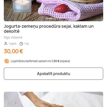
Jogurta-zemeņu procedūra sejai, kaklam un
dekoltē
Rīga, Vidzeme
1 pers.
1 st.
30,00 €
Lojalitātes dalībnieki saņem no
1,50 €
atpakaļ
Apskatīt produktu