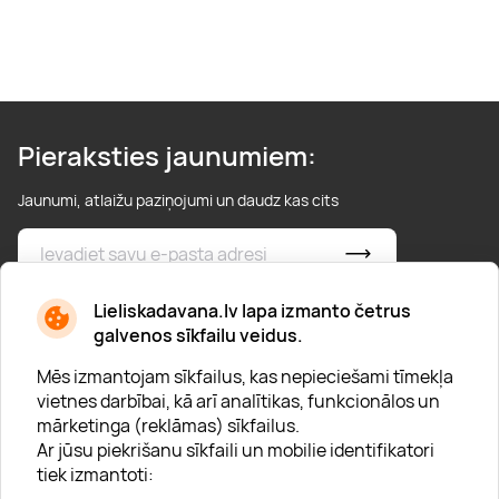
Pieraksties jaunumiem:
Jaunumi, atlaižu paziņojumi un daudz kas cits
* Esmu iepazinies/usies ar
privātuma politiku
Lieliskadavana.lv lapa izmanto četrus
galvenos sīkfailu veidus.
Mēs izmantojam sīkfailus, kas nepieciešami tīmekļa
vietnes darbībai, kā arī analītikas, funkcionālos un
mārketinga (reklāmas) sīkfailus.
Ar jūsu piekrišanu sīkfaili un mobilie identifikatori
Par "Lieliska dāvana"
tiek izmantoti:
Karjera