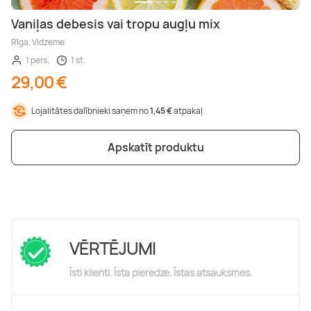
Vaniļas debesis vai tropu augļu mix
Rīga, Vidzeme
1 pers.
1 st.
29,00 €
Lojalitātes dalībnieki saņem no
1,45 €
atpakaļ
Apskatīt produktu
VĒRTĒJUMI
Īsti klienti. Īsta pieredze. Īstas atsauksmes.