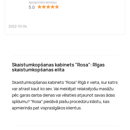
Apstiprināts lietotājs
5.0
2022-10-04
Skaistumkopšanas kabinets "Rosa": Rīgas
skaistumkopšanas elita
Skaistumkopšanas kabinets "Rosa" Rīgā ir vieta, kur katrs
var atrast kaut ko sev. Vai meklējat relaksējošu masāžu
pēc garas darba dienas vai vēlaties atjaunot savas ādas
spīdumu? "Rosa" piedāvā plašu procedūru klāstu, kas
apmierinās pat visprasīgākos klientus.