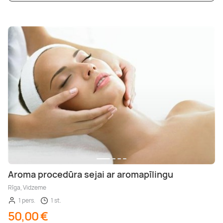
Aroma procedūra sejai ar aromapīlingu
Rīga, Vidzeme
1 pers.
1 st.
50,00 €