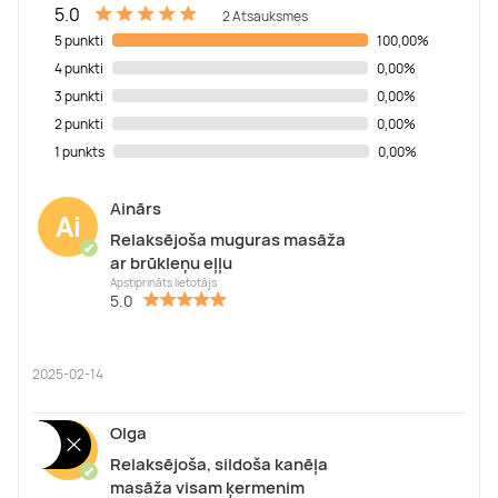
5.0
2 Atsauksmes
5 punkti
100,00%
4 punkti
0,00%
3 punkti
0,00%
2 punkti
0,00%
1 punkts
0,00%
Ainārs
Ai
Relaksējoša muguras masāža
✔
ar brūkleņu eļļu
Apstiprināts lietotājs
5.0
2025-02-14
Olga
Ol
Relaksējoša, sildoša kanēļa
✔
masāža visam ķermenim