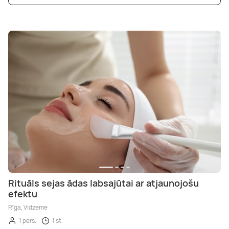
Rituāls sejas ādas labsajūtai ar atjaunojošu
efektu
Rīga, Vidzeme
1 pers.
1 st.