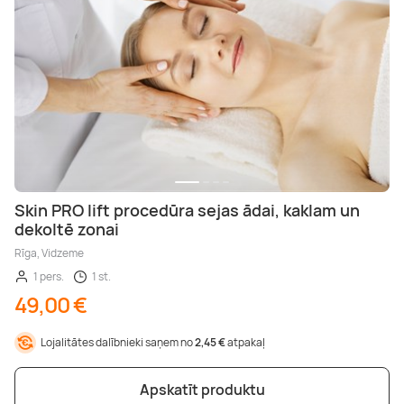
Skin PRO lift procedūra sejas ādai, kaklam un
dekoltē zonai
Rīga, Vidzeme
1 pers.
1 st.
49,00 €
Lojalitātes dalībnieki saņem no
2,45 €
atpakaļ
Apskatīt produktu