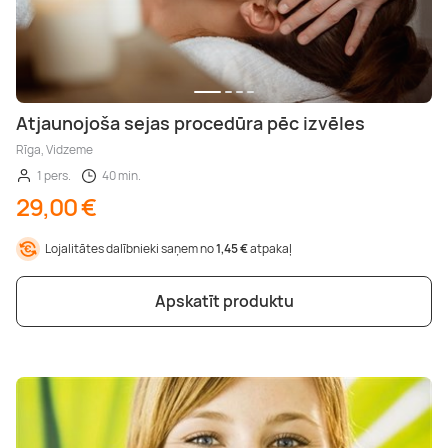
Atjaunojoša sejas procedūra pēc izvēles
Rīga, Vidzeme
1 pers.
40 min.
29,00 €
Lojalitātes dalībnieki saņem no
1,45 €
atpakaļ
Apskatīt produktu