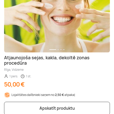
Atjaunojoša sejas, kakla, dekoltē zonas
procedūra
Rīga, Vidzeme
1 pers.
1 st.
50,00 €
Lojalitātes dalībnieki saņem no
2,50 €
atpakaļ
Apskatīt produktu