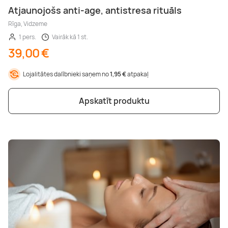
Atjaunojošs anti-age, antistresa rituāls
Rīga, Vidzeme
1 pers.
Vairāk kā 1 st.
39,00 €
Lojalitātes dalībnieki saņem no
1,95 €
atpakaļ
Apskatīt produktu