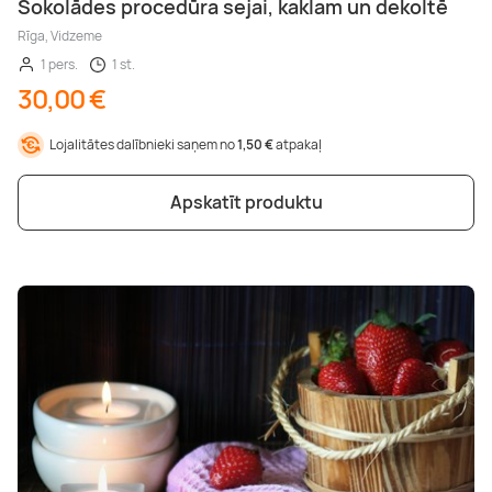
Šokolādes procedūra sejai, kaklam un dekoltē
Rīga, Vidzeme
1 pers.
1 st.
30,00 €
Lojalitātes dalībnieki saņem no
1,50 €
atpakaļ
Apskatīt produktu