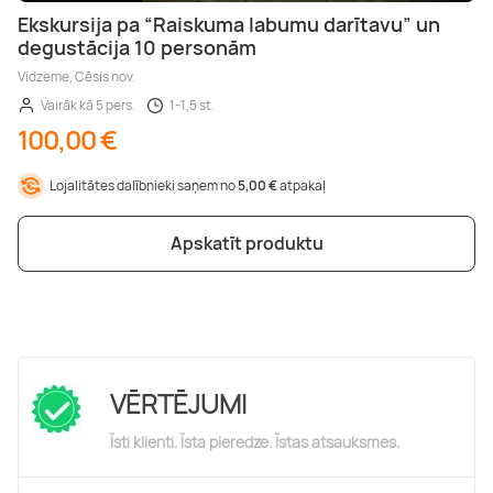
Ekskursija pa “Raiskuma labumu darītavu” un
degustācija 10 personām
Vidzeme, Cēsis nov.
Vairāk kā 5 pers.
1-1,5 st.
100,00 €
Lojalitātes dalībnieki saņem no
5,00 €
atpakaļ
Apskatīt produktu
VĒRTĒJUMI
Īsti klienti. Īsta pieredze. Īstas atsauksmes.