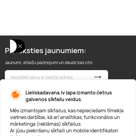
Pieraksties jaunumiem:
Jaunumi, atlaižu paziņojumi un daudz kas cits
* Esmu iepazinies/usies ar
privātuma politiku
Lieliskadavana.lv lapa izmanto četrus
galvenos sīkfailu veidus.
Mēs izmantojam sīkfailus, kas nepieciešami tīmekļa
vietnes darbībai, kā arī analītikas, funkcionālos un
mārketinga (reklāmas) sīkfailus.
Ar jūsu piekrišanu sīkfaili un mobilie identifikatori
Par "Lieliska dāvana"