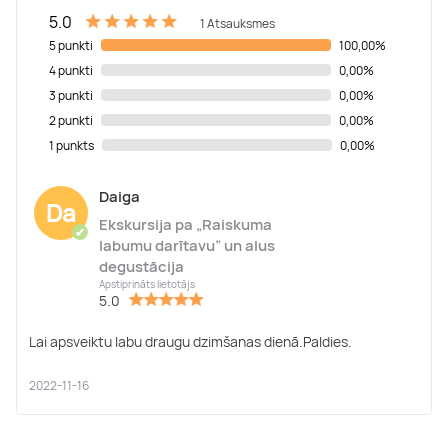
5.0
1 Atsauksmes
5 punkti
100,00%
4 punkti
0,00%
3 punkti
0,00%
2 punkti
0,00%
1 punkts
0,00%
Daiga
Da
Ekskursija pa „Raiskuma
✔
labumu darītavu” un alus
degustācija
Apstiprināts lietotājs
5.0
Lai apsveiktu labu draugu dzimšanas dienā.Paldies.
2022-11-16