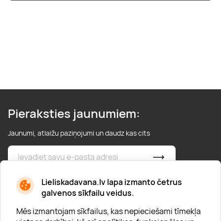
Boulderings
Citas ūdens izklaides
Mūzikas nodarbības
Tetovēšanas salons
Kērlings
Vindsērfings
Deju nodarbības
Deguna un Nabas pīrsings
Kikbokss
Kaitbords
Ausu caurduršana
Piedzīvojumu parki
Procedūras vīriešiem
Pieraksties jaunumiem:
Jaunumi, atlaižu paziņojumi un daudz kas cits
* Esmu iepazinies/usies ar
privātuma politiku
Lieliskadavana.lv lapa izmanto četrus
galvenos sīkfailu veidus.
Mēs izmantojam sīkfailus, kas nepieciešami tīmekļa